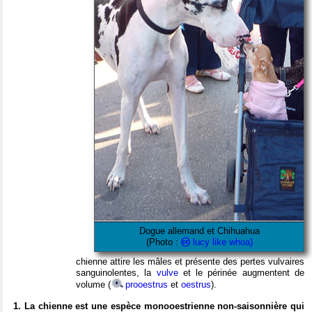
Dogue allemand et Chihuahua
(Photo :
lucy like whoa)
chienne attire les mâles et présente des pertes vulvaires
sanguinolentes, la
vulve
et le périnée augmentent de
volume (
prooestrus
et
oestrus
).
1. La chienne est une espèce monooestrienne non-saisonnière qui