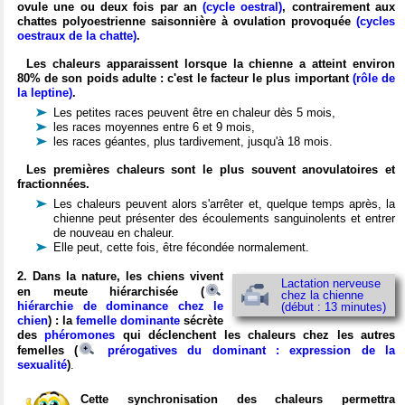
ovule une ou deux fois par an
(cycle oestral)
, contrairement aux
chattes polyoestrienne saisonnière à ovulation provoquée
(cycles
oestraux de la chatte)
.
Les chaleurs apparaissent lorsque la chienne a atteint environ
80% de son poids adulte : c'est le facteur le plus important
(rôle de
la leptine)
.
Les petites races peuvent être en chaleur dès 5 mois,
les races moyennes entre 6 et 9 mois,
les races géantes, plus tardivement, jusqu'à 18 mois.
Les premières chaleurs sont le plus souvent anovulatoires et
fractionnées.
Les chaleurs peuvent alors s'arrêter et, quelque temps après, la
chienne peut présenter des écoulements sanguinolents et entrer
de nouveau en chaleur.
Elle peut, cette fois, être fécondée normalement.
2. Dans la nature, les chiens vivent
Lactation nerveuse
en meute hiérarchisée (
chez la chienne
hiérarchie de dominance chez le
(début : 13 minutes)
chien
) : la
femelle dominante
sécrète
des
phéromones
qui déclenchent les chaleurs chez les autres
femelles (
prérogatives du dominant : expression de la
sexualité
)
.
Cette synchronisation des chaleurs permettra