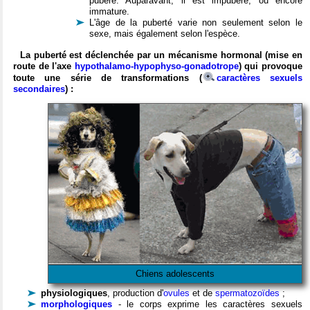
pubère. Auparavant, il est impubère, ou encore
immature.
L'âge de la puberté varie non seulement selon le
sexe, mais également selon l'espèce.
La puberté est déclenchée par un mécanisme hormonal (mise en
route de l'axe
hypothalamo-hypophyso-gonadotrope
) qui provoque
toute une série de transformations (
caractères sexuels
secondaires
) :
Chiens adolescents
physiologiques
, production d'
ovules
et de
spermatozoïdes
;
morphologiques
- le corps exprime les caractères sexuels