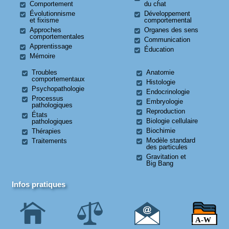
Comportement
du chat
Évolutionnisme
Développement
et fixisme
comportemental
Approches
Organes des sens
comportementales
Communication
Apprentissage
Éducation
Mémoire
Troubles
Anatomie
comportementaux
Histologie
Psychopathologie
Endocrinologie
Processus
Embryologie
pathologiques
Reproduction
États
Biologie cellulaire
pathologiques
Biochimie
Thérapies
Modèle standard
Traitements
des particules
Gravitation et
Big Bang
Infos pratiques