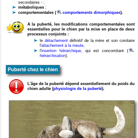
secondaires - ;
métaboliques
;
comportementales (
comportements dimorphiques
).
A la puberté, les modifications comportementales sont
essentielles pour le chien par la mise en place de deux
processus conjoints :
le
détachement
définitif de la mère et son corolaire
l'
attachement à la meute
,
l'
insertion hiérarchique
, qui est concomitant (
hiérarchisation
).
Puberté chez le chien
L'âge de la puberté dépend essentiellement du poids du
chien adulte (
physiologie de la puberté
).