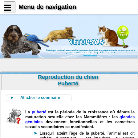
Menu de navigation
News
sur
le site
Celui qui connait vraiment les animaux est par là même capable de comprendre
pleinement le caractère unique de l'homme
Konrad Lorenz
Reproduction du chien
Puberté
► Afficher le sommaire
La
puberté
est la période de la croissance où débute la
maturation sexuelle chez les Mammifères : les
glandes
génitales
deviennent fonctionnelles et les caractères
sexuels secondaires se manifestent.
Lorsqu'il atteint l'âge de la puberté, l'animal est dit