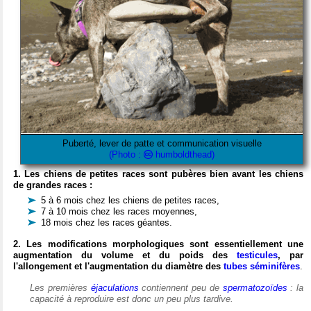
Puberté, lever de patte et communication visuelle
(Photo :
humboldthead)
1. Les chiens de petites races sont pubères bien avant les chiens
de grandes races :
5 à 6 mois chez les chiens de petites races,
7 à 10 mois chez les races moyennes,
18 mois chez les races géantes.
2. Les modifications morphologiques sont essentiellement une
augmentation du volume et du poids des
testicules
, par
l'allongement et l'augmentation du diamètre des
tubes séminifères
.
Les premières
éjaculations
contiennent peu de
spermatozoïdes
: la
capacité à reproduire est donc un peu plus tardive.