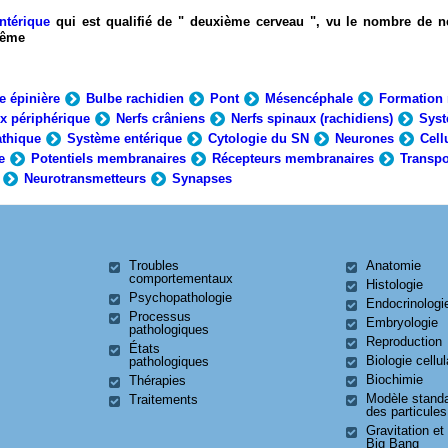
ntérique
qui est qualifié de " deuxième cerveau ", vu le nombre de n
-même
e épinière
Bulbe rachidien
Pont
Mésencéphale
Formation 
x périphérique
Nerfs crâniens
Nerfs spinaux (rachidiens)
Syst
thique
Système entérique
Cytologie du SN
Neurones
Cell
e
Potentiels membranaires
Récepteurs membranaires
Transpo
Neurotransmetteurs
Synapses
Troubles
Anatomie
comportementaux
Histologie
Psychopathologie
Endocrinologi
Processus
Embryologie
pathologiques
Reproduction
États
Biologie cellul
pathologiques
Biochimie
Thérapies
Modèle stand
Traitements
des particules
Gravitation et
Big Bang