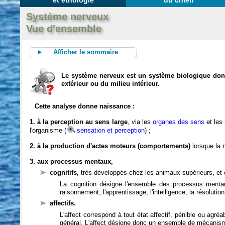
et éthologie
du chien
Système nerveux
Vue d'ensemble
► Afficher le sommaire
Le système nerveux est un système biologique dont 
extérieur ou du milieu intérieur.
Cette analyse donne naissance :
1. à la perception au sens large
, via les
organes des sens
et les
l'organisme (
sensation et perception
) ;
2. à la production d'actes moteurs (comportements)
lorsque la n
3. aux processus mentaux,
cognitifs,
très développés chez les animaux supérieurs, et 
La cognition désigne l'ensemble des processus mentau
raisonnement, l'apprentissage, l'intelligence, la résoluti
affectifs.
L'affect correspond à tout état affectif, pénible ou agré
général. L'affect désigne donc un ensemble de mécanis