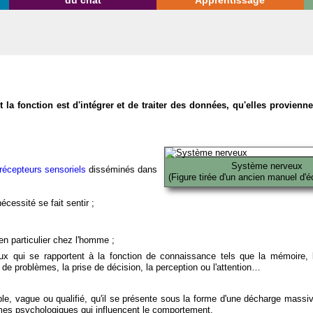
du chat
Apprentissage
la fonction est d'intégrer et de traiter des données, qu'elles provien
Système nerveux
récepteurs sensoriels
disséminés dans
(Figure tirée d'un ancien manuel d'é
écessité se fait sentir ;
en particulier chez l'homme ;
x qui se rapportent à la fonction de connaissance tels que la mémoire, l
on de problèmes, la prise de décision, la perception ou l'attention…
able, vague ou qualifié, qu'il se présente sous la forme d'une décharge massi
mes psychologiques qui influencent le comportement.