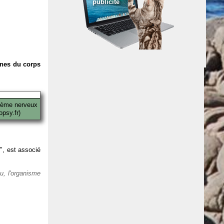
publicité
anes du corps
tème nerveux
psy.fr)
 ", est associé
eu, l'organisme