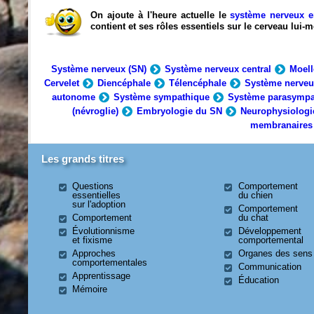
On ajoute à l'heure actuelle le
système nerveux e
contient et ses rôles essentiels sur le cerveau lui
Système nerveux (SN)
Système nerveux central
Moell
Cervelet
Diencéphale
Télencéphale
Système nerveu
autonome
Système sympathique
Système parasympa
(névroglie)
Embryologie du SN
Neurophysiologi
membranaires
Les grands titres
Questions
Comportement
essentielles
du chien
sur l'adoption
Comportement
Comportement
du chat
Évolutionnisme
Développement
et fixisme
comportemental
Approches
Organes des sens
comportementales
Communication
Apprentissage
Éducation
Mémoire