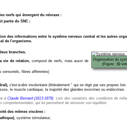
es nerfs qui émergent du névraxe :
it partie du SNC ;
ion des informations entre le système nerveux central et les autres org
al de l'organisme.
deux branches.
Organisation du sys
 vie de relation,
composé de nerfs, mais aussi de
(Figure :
veto
 sensoriels, fibres afférentes)
ral),
c'est-à-dire involontaire (littéralement " qui se régit par ses propres lois
es, le muscle cardiaque, la majorité des glandes exocrines ou endocrines.
ère à
Claude Bernard (1813-1878)
. Lors des variations des conditions de mili
i comportementales, qui lui permettent de retrouver son équilibre.
vité des mêmes viscères :
athique)
, système stimulateur,