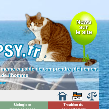
News
sur
le site
 là même capable de comprendre pleinement
e de l'homme
enz
Biologie et
Troubles du