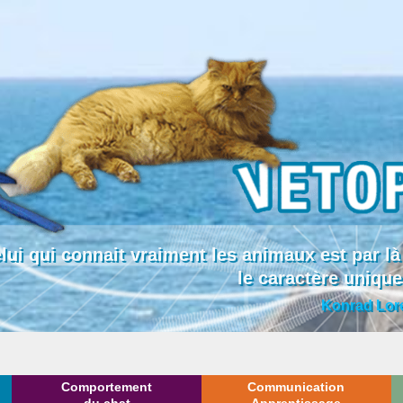
lui qui connait vraiment les animaux est par
le caractère uniqu
Konrad Lor
Comportement
Communication