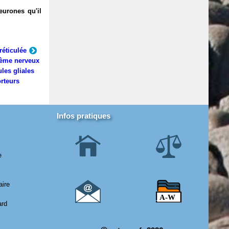
eurones qu'il
réticulée
ème nerveux
ules gliales
rteurs
Infos pratiques
e
aire
ard