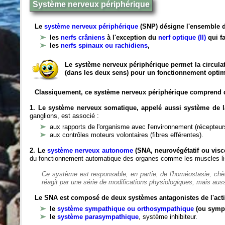
Système nerveux périphérique
Le
système nerveux périphérique
(SNP) désigne l'ensemble d
les
nerfs crâniens
à l'exception du
nerf optique (II)
qui fa
les
nerfs spinaux ou rachidiens
,
Le système nerveux périphérique permet la circulat
(dans les deux sens) pour un fonctionnement optim
Classiquement, ce système nerveux périphérique comprend 
1. Le système nerveux somatique, appelé aussi système de la
ganglions, est associé :
aux rapports de l'organisme avec l'environnement (récepteurs
aux contrôles moteurs volontaires (fibres efférentes).
2. Le
système nerveux autonome
(SNA, neurovégétatif ou viscé
du fonctionnement automatique des organes comme les muscles liss
Ce système est responsable, en partie, de l'homéostasie, ch
réagit par une série de modifications physiologiques, mais auss
Le SNA est composé de deux systèmes antagonistes de l'acti
le
système sympathique ou orthosympathique
(ou symp
le
système parasympathique
, système inhibiteur.