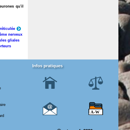
eurones qu'il
réticulée
ème nerveux
ules gliales
rteurs
Infos pratiques
e
aire
ard