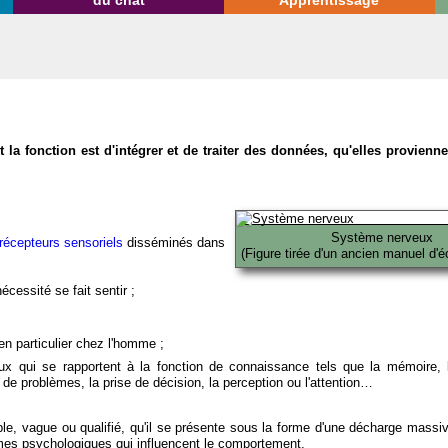
du chat
Apprentissage
la fonction est d'intégrer et de traiter des données, qu'elles provien
Système nerveux
récepteurs sensoriels
disséminés dans
(Figure tirée d'un ancien manuel d'é
écessité se fait sentir ;
en particulier chez l'homme ;
x qui se rapportent à la fonction de connaissance tels que la mémoire, l
on de problèmes, la prise de décision, la perception ou l'attention…
able, vague ou qualifié, qu'il se présente sous la forme d'une décharge massi
mes psychologiques qui influencent le comportement.