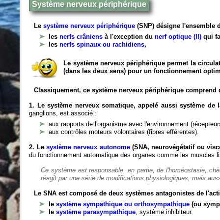
Système nerveux périphérique
Le
système nerveux périphérique
(SNP) désigne l'ensemble d
les
nerfs crâniens
à l'exception du
nerf optique (II)
qui fa
les
nerfs spinaux ou rachidiens
,
Le système nerveux périphérique permet la circulat
(dans les deux sens) pour un fonctionnement optim
Classiquement, ce système nerveux périphérique comprend 
1. Le système nerveux somatique, appelé aussi système de la
ganglions, est associé :
aux rapports de l'organisme avec l'environnement (récepteurs
aux contrôles moteurs volontaires (fibres efférentes).
2. Le
système nerveux autonome
(SNA, neurovégétatif ou viscé
du fonctionnement automatique des organes comme les muscles liss
Ce système est responsable, en partie, de l'homéostasie, ch
réagit par une série de modifications physiologiques, mais auss
Le SNA est composé de deux systèmes antagonistes de l'acti
le
système sympathique ou orthosympathique
(ou symp
le
système parasympathique
, système inhibiteur.