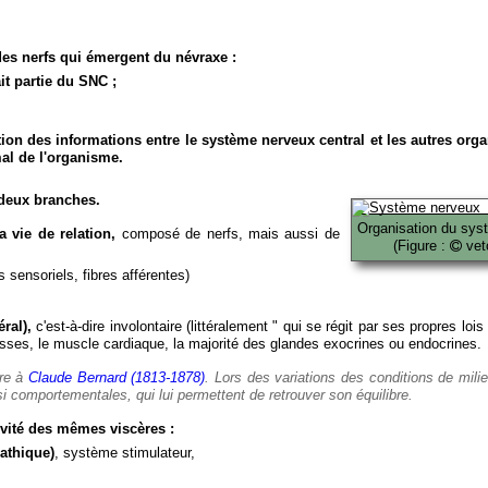
es nerfs qui émergent du névraxe :
it partie du SNC ;
ion des informations entre le système nerveux central et les autres org
al de l'organisme.
deux branches.
Organisation du sys
 vie de relation,
composé de nerfs, mais aussi de
(Figure :
veto
 sensoriels, fibres afférentes)
ral),
c'est-à-dire involontaire (littéralement " qui se régit par ses propres lois
es, le muscle cardiaque, la majorité des glandes exocrines ou endocrines.
ère à
Claude Bernard (1813-1878)
. Lors des variations des conditions de mili
i comportementales, qui lui permettent de retrouver son équilibre.
vité des mêmes viscères :
athique)
, système stimulateur,