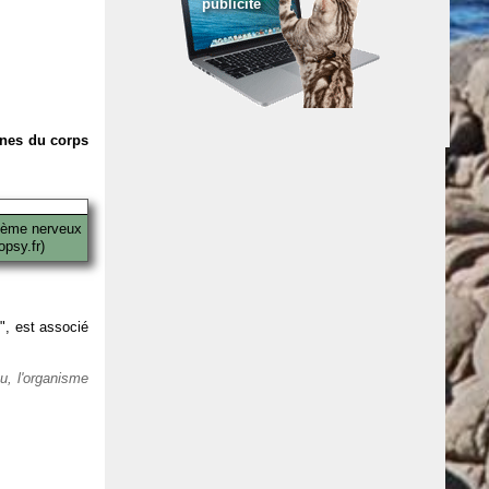
publicité
anes du corps
tème nerveux
psy.fr)
 ", est associé
eu, l'organisme