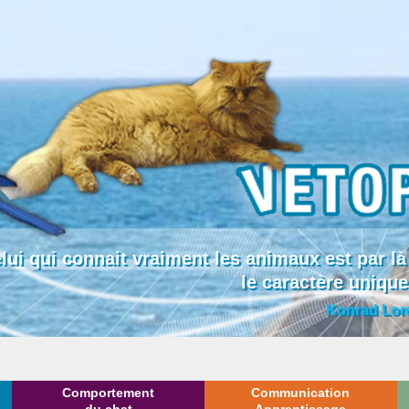
lui qui connait vraiment les animaux est par
le caractère uniqu
Konrad Lor
Comportement
Communication