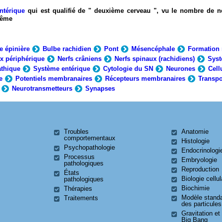
ntérique
qui est qualifié de " deuxième cerveau ", vu le nombre de n
-même
e épinière
Bulbe rachidien
Pont
Mésencéphale
Formation 
x périphérique
Nerfs crâniens
Nerfs spinaux (rachidiens)
Syst
thique
Système entérique
Cytologie du SN
Neurones
Cell
e
Potentiels membranaires
Récepteurs membranaires
Transpo
Neurotransmetteurs
Synapses
Troubles
Anatomie
comportementaux
Histologie
Psychopathologie
Endocrinologi
Processus
Embryologie
pathologiques
Reproduction
États
Biologie cellul
pathologiques
Biochimie
Thérapies
Modèle stand
Traitements
des particules
Gravitation et
Big Bang