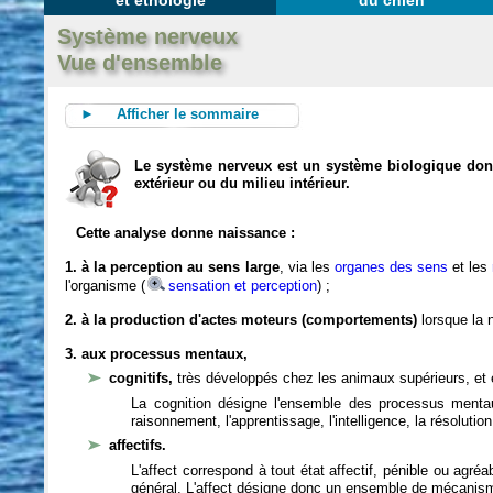
et éthologie
du chien
Système nerveux
Vue d'ensemble
► Afficher le sommaire
Le système nerveux est un système biologique dont 
extérieur ou du milieu intérieur.
Cette analyse donne naissance :
1. à la perception au sens large
, via les
organes des sens
et les
l'organisme (
sensation et perception
) ;
2. à la production d'actes moteurs (comportements)
lorsque la n
3. aux processus mentaux,
cognitifs,
très développés chez les animaux supérieurs, et 
La cognition désigne l'ensemble des processus mentau
raisonnement, l'apprentissage, l'intelligence, la résoluti
affectifs.
L'affect correspond à tout état affectif, pénible ou agré
général. L'affect désigne donc un ensemble de mécanis