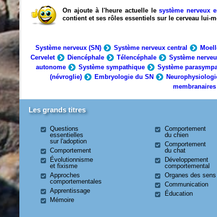
On ajoute à l'heure actuelle le
système nerveux e
contient et ses rôles essentiels sur le cerveau lui
Système nerveux (SN)
Système nerveux central
Moell
Cervelet
Diencéphale
Télencéphale
Système nerveu
autonome
Système sympathique
Système parasympa
(névroglie)
Embryologie du SN
Neurophysiologi
membranaires
Les grands titres
Questions
Comportement
essentielles
du chien
sur l'adoption
Comportement
Comportement
du chat
Évolutionnisme
Développement
et fixisme
comportemental
Approches
Organes des sens
comportementales
Communication
Apprentissage
Éducation
Mémoire