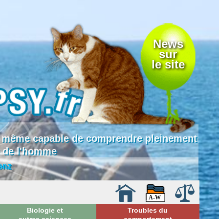
News
sur
le site
 là même capable de comprendre pleinement
e de l'homme
enz
Biologie et
Troubles du