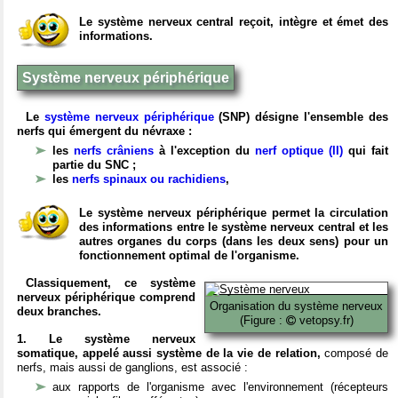
Le système nerveux central reçoit, intègre et émet des
informations.
Système nerveux périphérique
Le
système nerveux périphérique
(SNP) désigne l'ensemble des
nerfs qui émergent du névraxe :
les
nerfs crâniens
à l'exception du
nerf optique (II)
qui fait
partie du SNC ;
les
nerfs spinaux ou rachidiens
,
Le système nerveux périphérique permet la circulation
des informations entre le système nerveux central et les
autres organes du corps (dans les deux sens) pour un
fonctionnement optimal de l'organisme.
Classiquement, ce système
nerveux périphérique comprend
Organisation du système nerveux
deux branches.
(Figure :
vetopsy.fr)
1. Le système nerveux
somatique, appelé aussi système de la vie de relation,
composé de
nerfs, mais aussi de ganglions, est associé :
aux rapports de l'organisme avec l'environnement (récepteurs