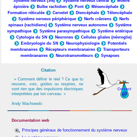
Système nerveux (SN)
Système nerveux central
Moelle
épinière
Bulbe rachidien
Pont
Mésencéphale
Formation réticulée
Cervelet
Diencéphale
Télencéphale
Système nerveux périphérique
Nerfs crâniens
Nerfs
spinaux (rachidiens)
Système nerveux autonome
Système
sympathique
Système parasympathique
Système entérique
Cytologie du SN
Neurones
Cellules gliales (névroglie)
Embryologie du SN
Neurophysiologie
Potentiels
membranaires
Récepteurs membranaires
Transporteurs
membranaires
Neurotransmetteurs
Synapses
Citation
« Comment définir le réel ? Ce que tu
ressens, vois, goûtes ou respires, ne
sont rien que des impulsions électriques
Contact
interprétées par ton cerveau. »
Andy Wachowski
Documentation web
Principes généraux de fonctionnement du système nerveux