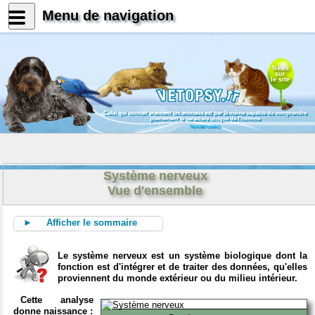
Menu de navigation
News
sur
le site
Celui qui connait vraiment les animaux est par là même capable de comprendre
pleinement le caractère unique de l'homme
Konrad Lorenz
Système nerveux
Vue d'ensemble
► Afficher le sommaire
Le système nerveux est un système biologique dont la
fonction est d'intégrer et de traiter des données, qu'elles
proviennent du monde extérieur ou du milieu intérieur.
Cette analyse
donne naissance :