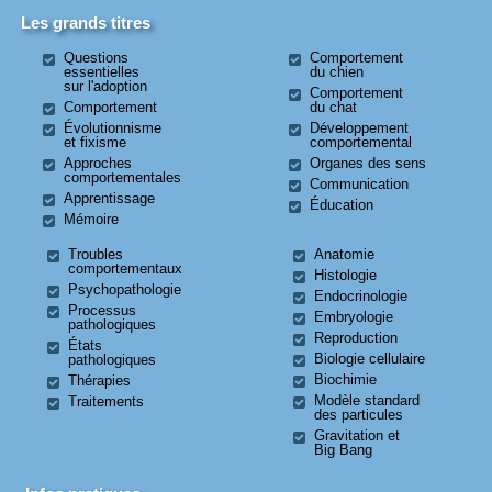
Les grands titres
Questions
Comportement
essentielles
du chien
sur l'adoption
Comportement
Comportement
du chat
Évolutionnisme
Développement
et fixisme
comportemental
Approches
Organes des sens
comportementales
Communication
Apprentissage
Éducation
Mémoire
Troubles
Anatomie
comportementaux
Histologie
Psychopathologie
Endocrinologie
Processus
Embryologie
pathologiques
Reproduction
États
Biologie cellulaire
pathologiques
Biochimie
Thérapies
Modèle standard
Traitements
des particules
Gravitation et
Big Bang