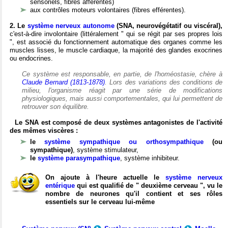
sensoriels, fibres afférentes)
aux contrôles moteurs volontaires (fibres efférentes).
2. Le
système nerveux autonome
(SNA, neurovégétatif ou viscéral),
c'est-à-dire involontaire (littéralement " qui se régit par ses propres lois
", est associé du fonctionnement automatique des organes comme les
muscles lisses, le muscle cardiaque, la majorité des glandes exocrines
ou endocrines.
Ce système est responsable, en partie, de l'homéostasie, chère à
Claude Bernard (1813-1878)
. Lors des variations des conditions de
milieu, l'organisme réagit par une série de modifications
physiologiques, mais aussi comportementales, qui lui permettent de
retrouver son équilibre.
Le SNA est composé de deux systèmes antagonistes de l'activité
des mêmes viscères :
le
système sympathique ou orthosympathique
(ou
sympathique)
, système stimulateur,
le
système parasympathique
, système inhibiteur.
On ajoute à l'heure actuelle le
système nerveux
entérique
qui est qualifié de " deuxième cerveau ", vu le
nombre de neurones qu'il contient et ses rôles
essentiels sur le cerveau lui-même