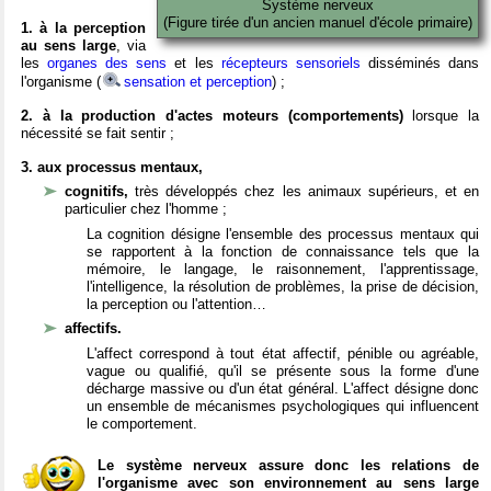
Système nerveux
(Figure tirée d'un ancien manuel d'école primaire)
1. à la perception
au sens large
, via
les
organes des sens
et les
récepteurs sensoriels
disséminés dans
l'organisme (
sensation et perception
) ;
2. à la production d'actes moteurs (comportements)
lorsque la
nécessité se fait sentir ;
3. aux processus mentaux,
cognitifs,
très développés chez les animaux supérieurs, et en
particulier chez l'homme ;
La cognition désigne l'ensemble des processus mentaux qui
se rapportent à la fonction de connaissance tels que la
mémoire, le langage, le raisonnement, l'apprentissage,
l'intelligence, la résolution de problèmes, la prise de décision,
la perception ou l'attention…
affectifs.
L'affect correspond à tout état affectif, pénible ou agréable,
vague ou qualifié, qu'il se présente sous la forme d'une
décharge massive ou d'un état général. L'affect désigne donc
un ensemble de mécanismes psychologiques qui influencent
le comportement.
Le système nerveux assure donc les relations de
l'organisme avec son environnement au sens large