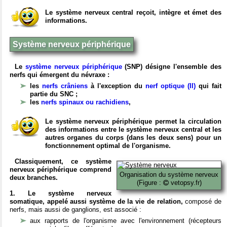
Le système nerveux central reçoit, intègre et émet des
informations.
Système nerveux périphérique
Le
système nerveux périphérique
(SNP) désigne l'ensemble des
nerfs qui émergent du névraxe :
les
nerfs crâniens
à l'exception du
nerf optique (II)
qui fait
partie du SNC ;
les
nerfs spinaux ou rachidiens
,
Le système nerveux périphérique permet la circulation
des informations entre le système nerveux central et les
autres organes du corps (dans les deux sens) pour un
fonctionnement optimal de l'organisme.
Classiquement, ce système
nerveux périphérique comprend
Organisation du système nerveux
deux branches.
(Figure :
vetopsy.fr)
1. Le système nerveux
somatique, appelé aussi système de la vie de relation,
composé de
nerfs, mais aussi de ganglions, est associé :
aux rapports de l'organisme avec l'environnement (récepteurs