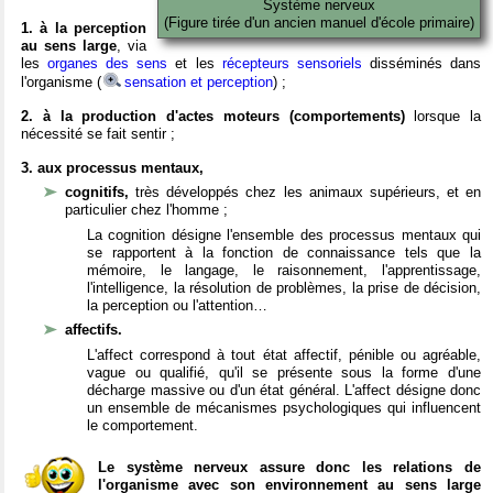
Système nerveux
(Figure tirée d'un ancien manuel d'école primaire)
1. à la perception
au sens large
, via
les
organes des sens
et les
récepteurs sensoriels
disséminés dans
l'organisme (
sensation et perception
) ;
2. à la production d'actes moteurs (comportements)
lorsque la
nécessité se fait sentir ;
3. aux processus mentaux,
cognitifs,
très développés chez les animaux supérieurs, et en
particulier chez l'homme ;
La cognition désigne l'ensemble des processus mentaux qui
se rapportent à la fonction de connaissance tels que la
mémoire, le langage, le raisonnement, l'apprentissage,
l'intelligence, la résolution de problèmes, la prise de décision,
la perception ou l'attention…
affectifs.
L'affect correspond à tout état affectif, pénible ou agréable,
vague ou qualifié, qu'il se présente sous la forme d'une
décharge massive ou d'un état général. L'affect désigne donc
un ensemble de mécanismes psychologiques qui influencent
le comportement.
Le système nerveux assure donc les relations de
l'organisme avec son environnement au sens large