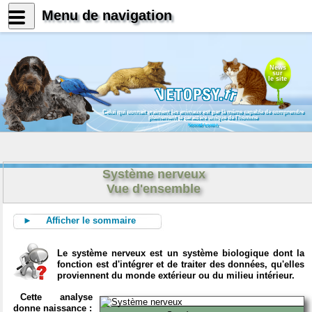
Menu de navigation
News
sur
le site
Celui qui connait vraiment les animaux est par là même capable de comprendre
pleinement le caractère unique de l'homme
Konrad Lorenz
Système nerveux
Vue d'ensemble
► Afficher le sommaire
Le système nerveux est un système biologique dont la
fonction est d'intégrer et de traiter des données, qu'elles
proviennent du monde extérieur ou du milieu intérieur.
Cette analyse
donne naissance :