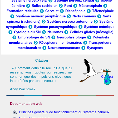
Système nerveux (SN)
Système nerveux central
Moelle
épinière
Bulbe rachidien
Pont
Mésencéphale
Formation réticulée
Cervelet
Diencéphale
Télencéphale
Système nerveux périphérique
Nerfs crâniens
Nerfs
spinaux (rachidiens)
Système nerveux autonome
Système
sympathique
Système parasympathique
Système entérique
Cytologie du SN
Neurones
Cellules gliales (névroglie)
Embryologie du SN
Neurophysiologie
Potentiels
membranaires
Récepteurs membranaires
Transporteurs
membranaires
Neurotransmetteurs
Synapses
Citation
« Comment définir le réel ? Ce que tu
ressens, vois, goûtes ou respires, ne
sont rien que des impulsions électriques
Contact
interprétées par ton cerveau. »
Andy Wachowski
Documentation web
Principes généraux de fonctionnement du système nerveux