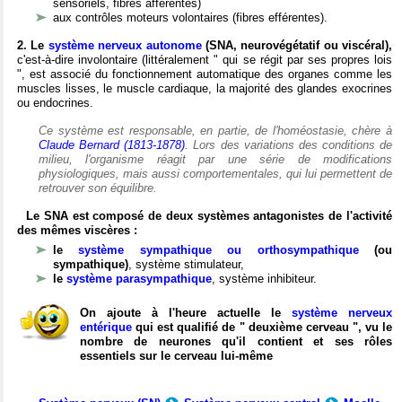
sensoriels, fibres afférentes)
aux contrôles moteurs volontaires (fibres efférentes).
2. Le
système nerveux autonome
(SNA, neurovégétatif ou viscéral),
c'est-à-dire involontaire (littéralement " qui se régit par ses propres lois
", est associé du fonctionnement automatique des organes comme les
muscles lisses, le muscle cardiaque, la majorité des glandes exocrines
ou endocrines.
Ce système est responsable, en partie, de l'homéostasie, chère à
Claude Bernard (1813-1878)
. Lors des variations des conditions de
milieu, l'organisme réagit par une série de modifications
physiologiques, mais aussi comportementales, qui lui permettent de
retrouver son équilibre.
Le SNA est composé de deux systèmes antagonistes de l'activité
des mêmes viscères :
le
système sympathique ou orthosympathique
(ou
sympathique)
, système stimulateur,
le
système parasympathique
, système inhibiteur.
On ajoute à l'heure actuelle le
système nerveux
entérique
qui est qualifié de " deuxième cerveau ", vu le
nombre de neurones qu'il contient et ses rôles
essentiels sur le cerveau lui-même