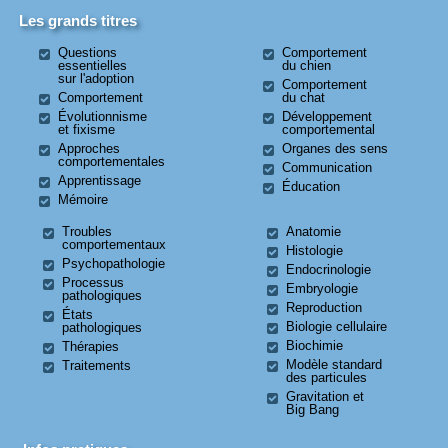
Les grands titres
Questions
Comportement
essentielles
du chien
sur l'adoption
Comportement
Comportement
du chat
Évolutionnisme
Développement
et fixisme
comportemental
Approches
Organes des sens
comportementales
Communication
Apprentissage
Éducation
Mémoire
Troubles
Anatomie
comportementaux
Histologie
Psychopathologie
Endocrinologie
Processus
Embryologie
pathologiques
Reproduction
États
Biologie cellulaire
pathologiques
Biochimie
Thérapies
Modèle standard
Traitements
des particules
Gravitation et
Big Bang