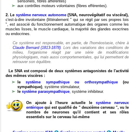
sensoriels, fibres afférentes)
aux contrôles moteurs volontaires (fibres efférentes).
2. Le
système nerveux autonome
(SNA, neurovégétatif ou viscéral),
c'est-à-dire involontaire (littéralement " qui se régit par ses propres lois
", est associé du fonctionnement automatique des organes comme les
muscles lisses, le muscle cardiaque, la majorité des glandes exocrines
ou endocrines.
Ce système est responsable, en partie, de l'homéostasie, chère à
Claude Bernard (1813-1878)
. Lors des variations des conditions de
milieu, l'organisme réagit par une série de modifications
physiologiques, mais aussi comportementales, qui lui permettent de
retrouver son équilibre.
Le SNA est composé de deux systèmes antagonistes de l'activité
des mêmes viscères :
le
système sympathique ou orthosympathique
(ou
sympathique)
, système stimulateur,
le
système parasympathique
, système inhibiteur.
On ajoute à l'heure actuelle le
système nerveux
entérique
qui est qualifié de " deuxième cerveau ", vu le
nombre de neurones qu'il contient et ses rôles
essentiels sur le cerveau lui-même