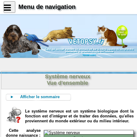
Menu de navigation
News
sur
le site
Celui qui connait vraiment les animaux est par là même capable de comprendre
pleinement le caractère unique de l'homme
Konrad Lorenz
Système nerveux
Vue d'ensemble
► Afficher le sommaire
Le système nerveux est un système biologique dont la
fonction est d'intégrer et de traiter des données, qu'elles
proviennent du monde extérieur ou du milieu intérieur.
Cette analyse
donne naissance :