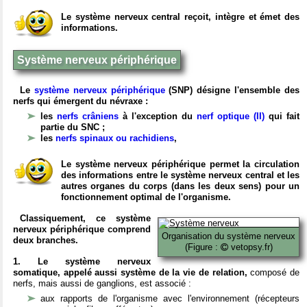
Le système nerveux central reçoit, intègre et émet des
informations.
Système nerveux périphérique
Le
système nerveux périphérique
(SNP) désigne l'ensemble des
nerfs qui émergent du névraxe :
les
nerfs crâniens
à l'exception du
nerf optique (II)
qui fait
partie du SNC ;
les
nerfs spinaux ou rachidiens
,
Le système nerveux périphérique permet la circulation
des informations entre le système nerveux central et les
autres organes du corps (dans les deux sens) pour un
fonctionnement optimal de l'organisme.
Classiquement, ce système
nerveux périphérique comprend
Organisation du système nerveux
deux branches.
(Figure :
vetopsy.fr)
1. Le système nerveux
somatique, appelé aussi système de la vie de relation,
composé de
nerfs, mais aussi de ganglions, est associé :
aux rapports de l'organisme avec l'environnement (récepteurs