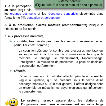
Système nerveux
(Figure tirée d'un ancien manuel d'école primaire)
1. à la perception
au sens large
, via
les
organes des sens
et les
récepteurs sensoriels
disséminés dans
l'organisme (
sensation et perception
) ;
2. à la production d'actes moteurs (comportements)
lorsque la
nécessité se fait sentir ;
3. aux processus mentaux,
cognitifs,
très développés chez les animaux supérieurs, et en
particulier chez l'homme ;
La cognition désigne l'ensemble des processus mentaux qui
se rapportent à la fonction de connaissance tels que la
mémoire, le langage, le raisonnement, l'apprentissage,
l'intelligence, la résolution de problèmes, la prise de décision,
la perception ou l'attention…
affectifs.
L'affect correspond à tout état affectif, pénible ou agréable,
vague ou qualifié, qu'il se présente sous la forme d'une
décharge massive ou d'un état général. L'affect désigne donc
un ensemble de mécanismes psychologiques qui influencent
le comportement.
Le système nerveux assure donc les relations de
l'organisme avec son environnement au sens large