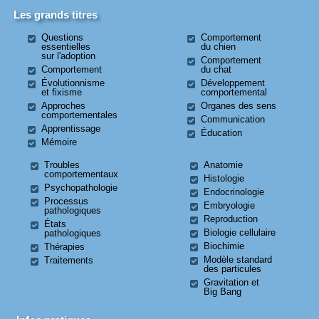
Les grands titres
Questions
Comportement
essentielles
du chien
sur l'adoption
Comportement
Comportement
du chat
Évolutionnisme
Développement
et fixisme
comportemental
Approches
Organes des sens
comportementales
Communication
Apprentissage
Éducation
Mémoire
Troubles
Anatomie
comportementaux
Histologie
Psychopathologie
Endocrinologie
Processus
Embryologie
pathologiques
Reproduction
États
Biologie cellulaire
pathologiques
Biochimie
Thérapies
Modèle standard
Traitements
des particules
Gravitation et
Big Bang