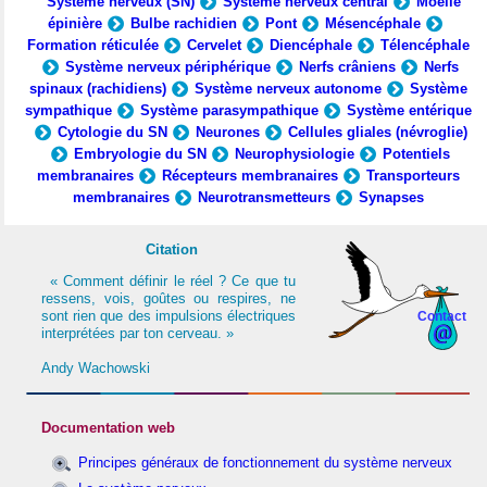
Système nerveux (SN)
Système nerveux central
Moelle
épinière
Bulbe rachidien
Pont
Mésencéphale
Formation réticulée
Cervelet
Diencéphale
Télencéphale
Système nerveux périphérique
Nerfs crâniens
Nerfs
spinaux (rachidiens)
Système nerveux autonome
Système
sympathique
Système parasympathique
Système entérique
Cytologie du SN
Neurones
Cellules gliales (névroglie)
Embryologie du SN
Neurophysiologie
Potentiels
membranaires
Récepteurs membranaires
Transporteurs
membranaires
Neurotransmetteurs
Synapses
Citation
« Comment définir le réel ? Ce que tu
ressens, vois, goûtes ou respires, ne
sont rien que des impulsions électriques
Contact
interprétées par ton cerveau. »
Andy Wachowski
Documentation web
Principes généraux de fonctionnement du système nerveux