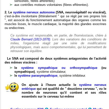
sensoriels, fibres afférentes)
aux contrôles moteurs volontaires (fibres efférentes).
2. Le
système nerveux autonome
(SNA, neurovégétatif ou viscéral),
c'est-à-dire involontaire (littéralement " qui se régit par ses propres lois
", est associé du fonctionnement automatique des organes comme les
muscles lisses, le muscle cardiaque, la majorité des glandes exocrines
ou endocrines.
Ce système est responsable, en partie, de l'homéostasie, chère à
Claude Bernard (1813-1878)
. Lors des variations des conditions de
milieu, l'organisme réagit par une série de modifications
physiologiques, mais aussi comportementales, qui lui permettent de
retrouver son équilibre.
Le SNA est composé de deux systèmes antagonistes de l'activité
des mêmes viscères :
le
système sympathique ou orthosympathique
(ou
sympathique)
, système stimulateur,
le
système parasympathique
, système inhibiteur.
On ajoute à l'heure actuelle le
système nerveux
entérique
qui est qualifié de " deuxième cerveau ", vu le
nombre de neurones qu'il contient et ses rôles
essentiels sur le cerveau lui-même