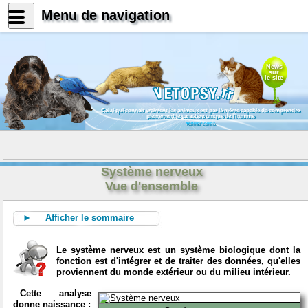
Menu de navigation
News
sur
le site
Celui qui connait vraiment les animaux est par là même capable de comprendre
pleinement le caractère unique de l'homme
Konrad Lorenz
Système nerveux
Vue d'ensemble
► Afficher le sommaire
Le système nerveux est un système biologique dont la
fonction est d'intégrer et de traiter des données, qu'elles
proviennent du monde extérieur ou du milieu intérieur.
Cette analyse
donne naissance :