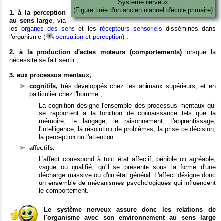
Système nerveux
(Figure tirée d'un ancien manuel d'école primaire)
1. à la perception
au sens large
, via
les
organes des sens
et les
récepteurs sensoriels
disséminés dans
l'organisme (
sensation et perception
) ;
2. à la production d'actes moteurs (comportements)
lorsque la
nécessité se fait sentir ;
3. aux processus mentaux,
cognitifs,
très développés chez les animaux supérieurs, et en
particulier chez l'homme ;
La cognition désigne l'ensemble des processus mentaux qui
se rapportent à la fonction de connaissance tels que la
mémoire, le langage, le raisonnement, l'apprentissage,
l'intelligence, la résolution de problèmes, la prise de décision,
la perception ou l'attention…
affectifs.
L'affect correspond à tout état affectif, pénible ou agréable,
vague ou qualifié, qu'il se présente sous la forme d'une
décharge massive ou d'un état général. L'affect désigne donc
un ensemble de mécanismes psychologiques qui influencent
le comportement.
Le système nerveux assure donc les relations de
l'organisme avec son environnement au sens large