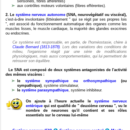
sensoriels, fibres afférentes)
aux contrôles moteurs volontaires (fibres efférentes).
2. Le
système nerveux autonome
(SNA, neurovégétatif ou viscéral),
c'est-à-dire involontaire (littéralement " qui se régit par ses propres lois
", est associé du fonctionnement automatique des organes comme les
muscles lisses, le muscle cardiaque, la majorité des glandes exocrines
ou endocrines.
Ce système est responsable, en partie, de l'homéostasie, chère à
Claude Bernard (1813-1878)
. Lors des variations des conditions de
milieu, l'organisme réagit par une série de modifications
physiologiques, mais aussi comportementales, qui lui permettent de
retrouver son équilibre.
Le SNA est composé de deux systèmes antagonistes de l'activité
des mêmes viscères :
le
système sympathique ou orthosympathique
(ou
sympathique)
, système stimulateur,
le
système parasympathique
, système inhibiteur.
On ajoute à l'heure actuelle le
système nerveux
entérique
qui est qualifié de " deuxième cerveau ", vu le
nombre de neurones qu'il contient et ses rôles
essentiels sur le cerveau lui-même