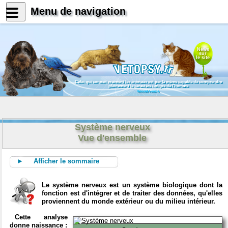
Menu de navigation
News
sur
le site
Celui qui connait vraiment les animaux est par là même capable de comprendre
pleinement le caractère unique de l'homme
Konrad Lorenz
Système nerveux
Vue d'ensemble
► Afficher le sommaire
Le système nerveux est un système biologique dont la
fonction est d'intégrer et de traiter des données, qu'elles
proviennent du monde extérieur ou du milieu intérieur.
Cette analyse
donne naissance :