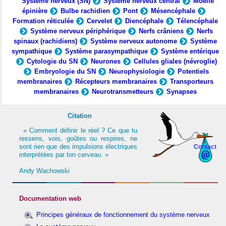
Système nerveux (SN)
Système nerveux central
Moelle
épinière
Bulbe rachidien
Pont
Mésencéphale
Formation réticulée
Cervelet
Diencéphale
Télencéphale
Système nerveux périphérique
Nerfs crâniens
Nerfs
spinaux (rachidiens)
Système nerveux autonome
Système
sympathique
Système parasympathique
Système entérique
Cytologie du SN
Neurones
Cellules gliales (névroglie)
Embryologie du SN
Neurophysiologie
Potentiels
membranaires
Récepteurs membranaires
Transporteurs
membranaires
Neurotransmetteurs
Synapses
Citation
« Comment définir le réel ? Ce que tu
ressens, vois, goûtes ou respires, ne
sont rien que des impulsions électriques
Contact
interprétées par ton cerveau. »
Andy Wachowski
Documentation web
Principes généraux de fonctionnement du système nerveux