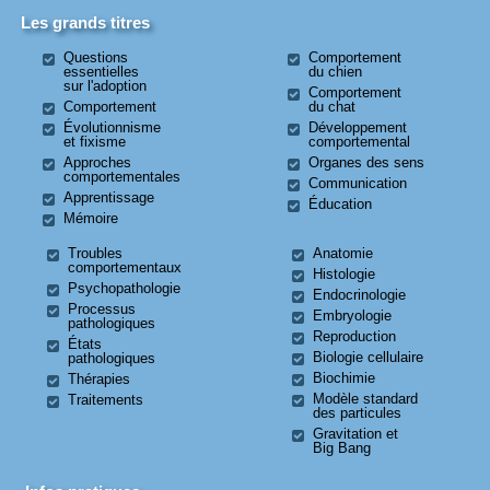
Les grands titres
Questions
Comportement
essentielles
du chien
sur l'adoption
Comportement
Comportement
du chat
Évolutionnisme
Développement
et fixisme
comportemental
Approches
Organes des sens
comportementales
Communication
Apprentissage
Éducation
Mémoire
Troubles
Anatomie
comportementaux
Histologie
Psychopathologie
Endocrinologie
Processus
Embryologie
pathologiques
Reproduction
États
Biologie cellulaire
pathologiques
Biochimie
Thérapies
Modèle standard
Traitements
des particules
Gravitation et
Big Bang