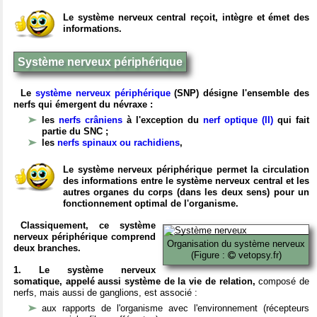
Le système nerveux central reçoit, intègre et émet des
informations.
Système nerveux périphérique
Le
système nerveux périphérique
(SNP) désigne l'ensemble des
nerfs qui émergent du névraxe :
les
nerfs crâniens
à l'exception du
nerf optique (II)
qui fait
partie du SNC ;
les
nerfs spinaux ou rachidiens
,
Le système nerveux périphérique permet la circulation
des informations entre le système nerveux central et les
autres organes du corps (dans les deux sens) pour un
fonctionnement optimal de l'organisme.
Classiquement, ce système
nerveux périphérique comprend
Organisation du système nerveux
deux branches.
(Figure :
vetopsy.fr)
1. Le système nerveux
somatique, appelé aussi système de la vie de relation,
composé de
nerfs, mais aussi de ganglions, est associé :
aux rapports de l'organisme avec l'environnement (récepteurs