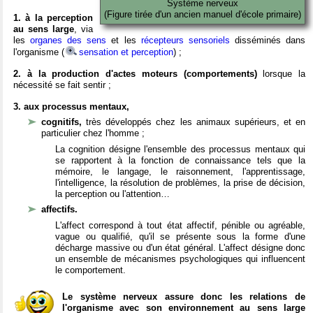
Système nerveux
(Figure tirée d'un ancien manuel d'école primaire)
1. à la perception
au sens large
, via
les
organes des sens
et les
récepteurs sensoriels
disséminés dans
l'organisme (
sensation et perception
) ;
2. à la production d'actes moteurs (comportements)
lorsque la
nécessité se fait sentir ;
3. aux processus mentaux,
cognitifs,
très développés chez les animaux supérieurs, et en
particulier chez l'homme ;
La cognition désigne l'ensemble des processus mentaux qui
se rapportent à la fonction de connaissance tels que la
mémoire, le langage, le raisonnement, l'apprentissage,
l'intelligence, la résolution de problèmes, la prise de décision,
la perception ou l'attention…
affectifs.
L'affect correspond à tout état affectif, pénible ou agréable,
vague ou qualifié, qu'il se présente sous la forme d'une
décharge massive ou d'un état général. L'affect désigne donc
un ensemble de mécanismes psychologiques qui influencent
le comportement.
Le système nerveux assure donc les relations de
l'organisme avec son environnement au sens large