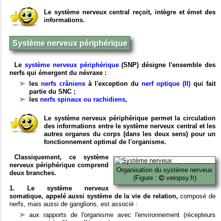
Le système nerveux central reçoit, intègre et émet des
informations.
Système nerveux périphérique
Le
système nerveux périphérique
(SNP) désigne l'ensemble des
nerfs qui émergent du névraxe :
les
nerfs crâniens
à l'exception du
nerf optique (II)
qui fait
partie du SNC ;
les
nerfs spinaux ou rachidiens
,
Le système nerveux périphérique permet la circulation
des informations entre le système nerveux central et les
autres organes du corps (dans les deux sens) pour un
fonctionnement optimal de l'organisme.
Classiquement, ce système
nerveux périphérique comprend
Organisation du système nerveux
deux branches.
(Figure :
vetopsy.fr)
1. Le système nerveux
somatique, appelé aussi système de la vie de relation,
composé de
nerfs, mais aussi de ganglions, est associé :
aux rapports de l'organisme avec l'environnement (récepteurs