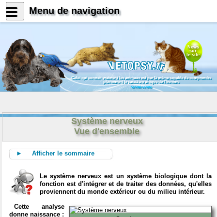
Menu de navigation
News
sur
le site
Celui qui connait vraiment les animaux est par là même capable de comprendre
pleinement le caractère unique de l'homme
Konrad Lorenz
Système nerveux
Vue d'ensemble
► Afficher le sommaire
Le système nerveux est un système biologique dont la
fonction est d'intégrer et de traiter des données, qu'elles
proviennent du monde extérieur ou du milieu intérieur.
Cette analyse
donne naissance :