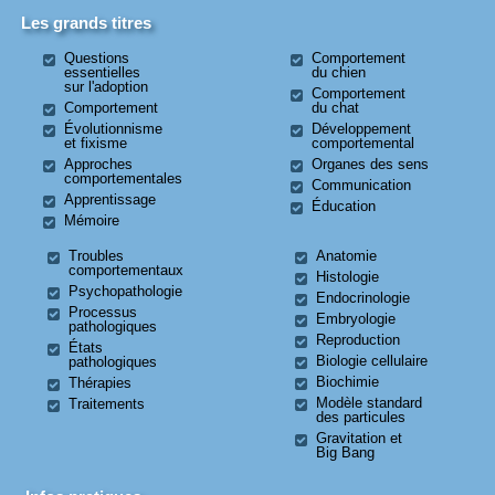
Les grands titres
Questions
Comportement
essentielles
du chien
sur l'adoption
Comportement
Comportement
du chat
Évolutionnisme
Développement
et fixisme
comportemental
Approches
Organes des sens
comportementales
Communication
Apprentissage
Éducation
Mémoire
Troubles
Anatomie
comportementaux
Histologie
Psychopathologie
Endocrinologie
Processus
Embryologie
pathologiques
Reproduction
États
Biologie cellulaire
pathologiques
Biochimie
Thérapies
Modèle standard
Traitements
des particules
Gravitation et
Big Bang