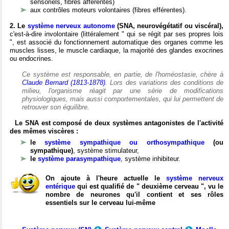
sensoriels, fibres afférentes)
aux contrôles moteurs volontaires (fibres efférentes).
2. Le
système nerveux autonome
(SNA, neurovégétatif ou viscéral),
c'est-à-dire involontaire (littéralement " qui se régit par ses propres lois
", est associé du fonctionnement automatique des organes comme les
muscles lisses, le muscle cardiaque, la majorité des glandes exocrines
ou endocrines.
Ce système est responsable, en partie, de l'homéostasie, chère à
Claude Bernard (1813-1878)
. Lors des variations des conditions de
milieu, l'organisme réagit par une série de modifications
physiologiques, mais aussi comportementales, qui lui permettent de
retrouver son équilibre.
Le SNA est composé de deux systèmes antagonistes de l'activité
des mêmes viscères :
le
système sympathique ou orthosympathique
(ou
sympathique)
, système stimulateur,
le
système parasympathique
, système inhibiteur.
On ajoute à l'heure actuelle le
système nerveux
entérique
qui est qualifié de " deuxième cerveau ", vu le
nombre de neurones qu'il contient et ses rôles
essentiels sur le cerveau lui-même