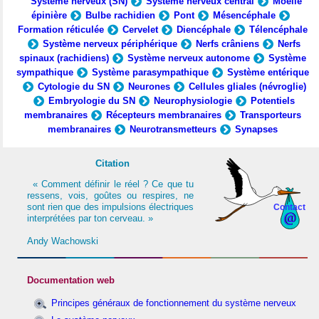
Système nerveux (SN)
Système nerveux central
Moelle
épinière
Bulbe rachidien
Pont
Mésencéphale
Formation réticulée
Cervelet
Diencéphale
Télencéphale
Système nerveux périphérique
Nerfs crâniens
Nerfs
spinaux (rachidiens)
Système nerveux autonome
Système
sympathique
Système parasympathique
Système entérique
Cytologie du SN
Neurones
Cellules gliales (névroglie)
Embryologie du SN
Neurophysiologie
Potentiels
membranaires
Récepteurs membranaires
Transporteurs
membranaires
Neurotransmetteurs
Synapses
Citation
« Comment définir le réel ? Ce que tu
ressens, vois, goûtes ou respires, ne
sont rien que des impulsions électriques
Contact
interprétées par ton cerveau. »
Andy Wachowski
Documentation web
Principes généraux de fonctionnement du système nerveux