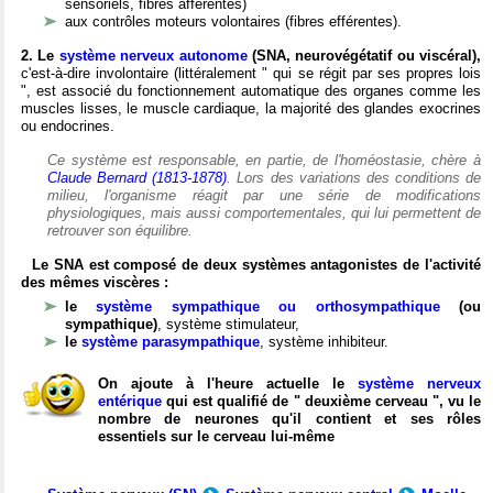
sensoriels, fibres afférentes)
aux contrôles moteurs volontaires (fibres efférentes).
2. Le
système nerveux autonome
(SNA, neurovégétatif ou viscéral),
c'est-à-dire involontaire (littéralement " qui se régit par ses propres lois
", est associé du fonctionnement automatique des organes comme les
muscles lisses, le muscle cardiaque, la majorité des glandes exocrines
ou endocrines.
Ce système est responsable, en partie, de l'homéostasie, chère à
Claude Bernard (1813-1878)
. Lors des variations des conditions de
milieu, l'organisme réagit par une série de modifications
physiologiques, mais aussi comportementales, qui lui permettent de
retrouver son équilibre.
Le SNA est composé de deux systèmes antagonistes de l'activité
des mêmes viscères :
le
système sympathique ou orthosympathique
(ou
sympathique)
, système stimulateur,
le
système parasympathique
, système inhibiteur.
On ajoute à l'heure actuelle le
système nerveux
entérique
qui est qualifié de " deuxième cerveau ", vu le
nombre de neurones qu'il contient et ses rôles
essentiels sur le cerveau lui-même