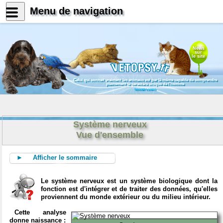
Menu de navigation
News
sur
le site
Celui qui connait vraiment les animaux est par là même capable de comprendre
pleinement le caractère unique de l'homme
Konrad Lorenz
Système nerveux
Vue d'ensemble
► Afficher le sommaire
Le système nerveux est un système biologique dont la
fonction est d'intégrer et de traiter des données, qu'elles
proviennent du monde extérieur ou du milieu intérieur.
Cette analyse
donne naissance :