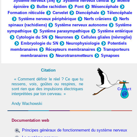
Système nerveux (SN)
Système nerveux central
Moelle
épinière
Bulbe rachidien
Pont
Mésencéphale
Formation réticulée
Cervelet
Diencéphale
Télencéphale
Système nerveux périphérique
Nerfs crâniens
Nerfs
spinaux (rachidiens)
Système nerveux autonome
Système
sympathique
Système parasympathique
Système entérique
Cytologie du SN
Neurones
Cellules gliales (névroglie)
Embryologie du SN
Neurophysiologie
Potentiels
membranaires
Récepteurs membranaires
Transporteurs
membranaires
Neurotransmetteurs
Synapses
Citation
« Comment définir le réel ? Ce que tu
ressens, vois, goûtes ou respires, ne
sont rien que des impulsions électriques
Contact
interprétées par ton cerveau. »
Andy Wachowski
Documentation web
Principes généraux de fonctionnement du système nerveux