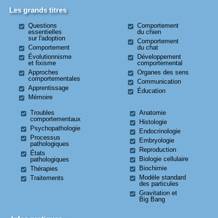
Les grands titres
Questions
Comportement
essentielles
du chien
sur l'adoption
Comportement
Comportement
du chat
Évolutionnisme
Développement
et fixisme
comportemental
Approches
Organes des sens
comportementales
Communication
Apprentissage
Éducation
Mémoire
Troubles
Anatomie
comportementaux
Histologie
Psychopathologie
Endocrinologie
Processus
Embryologie
pathologiques
Reproduction
États
Biologie cellulaire
pathologiques
Biochimie
Thérapies
Modèle standard
Traitements
des particules
Gravitation et
Big Bang