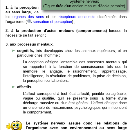
Système nerveux
(Figure tirée d'un ancien manuel d'école primaire)
1. à la perception
au sens large
, via
les
organes des sens
et les
récepteurs sensoriels
disséminés dans
l'organisme (
sensation et perception
) ;
2. à la production d'actes moteurs (comportements)
lorsque la
nécessité se fait sentir ;
3. aux processus mentaux,
cognitifs,
très développés chez les animaux supérieurs, et en
particulier chez l'homme ;
La cognition désigne l'ensemble des processus mentaux qui
se rapportent à la fonction de connaissance tels que la
mémoire, le langage, le raisonnement, l'apprentissage,
l'intelligence, la résolution de problèmes, la prise de décision,
la perception ou l'attention…
affectifs.
L'affect correspond à tout état affectif, pénible ou agréable,
vague ou qualifié, qu'il se présente sous la forme d'une
décharge massive ou d'un état général. L'affect désigne donc
un ensemble de mécanismes psychologiques qui influencent
le comportement.
Le système nerveux assure donc les relations de
l'organisme avec son environnement au sens large