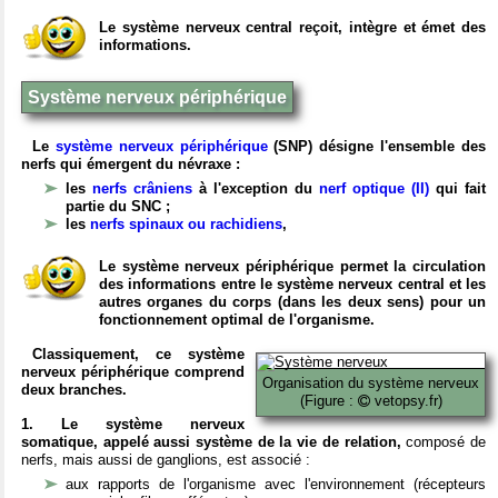
Le système nerveux central reçoit, intègre et émet des
informations.
Système nerveux périphérique
Le
système nerveux périphérique
(SNP) désigne l'ensemble des
nerfs qui émergent du névraxe :
les
nerfs crâniens
à l'exception du
nerf optique (II)
qui fait
partie du SNC ;
les
nerfs spinaux ou rachidiens
,
Le système nerveux périphérique permet la circulation
des informations entre le système nerveux central et les
autres organes du corps (dans les deux sens) pour un
fonctionnement optimal de l'organisme.
Classiquement, ce système
nerveux périphérique comprend
Organisation du système nerveux
deux branches.
(Figure :
vetopsy.fr)
1. Le système nerveux
somatique, appelé aussi système de la vie de relation,
composé de
nerfs, mais aussi de ganglions, est associé :
aux rapports de l'organisme avec l'environnement (récepteurs