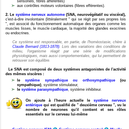
sensoriels, fibres afférentes)
aux contrôles moteurs volontaires (fibres efférentes).
2. Le
système nerveux autonome
(SNA, neurovégétatif ou viscéral),
c'est-à-dire involontaire (littéralement " qui se régit par ses propres lois
", est associé du fonctionnement automatique des organes comme les
muscles lisses, le muscle cardiaque, la majorité des glandes exocrines
ou endocrines.
Ce système est responsable, en partie, de l'homéostasie, chère à
Claude Bernard (1813-1878)
. Lors des variations des conditions de
milieu, l'organisme réagit par une série de modifications
physiologiques, mais aussi comportementales, qui lui permettent de
retrouver son équilibre.
Le SNA est composé de deux systèmes antagonistes de l'activité
des mêmes viscères :
le
système sympathique ou orthosympathique
(ou
sympathique)
, système stimulateur,
le
système parasympathique
, système inhibiteur.
On ajoute à l'heure actuelle le
système nerveux
entérique
qui est qualifié de " deuxième cerveau ", vu le
nombre de neurones qu'il contient et ses rôles
essentiels sur le cerveau lui-même