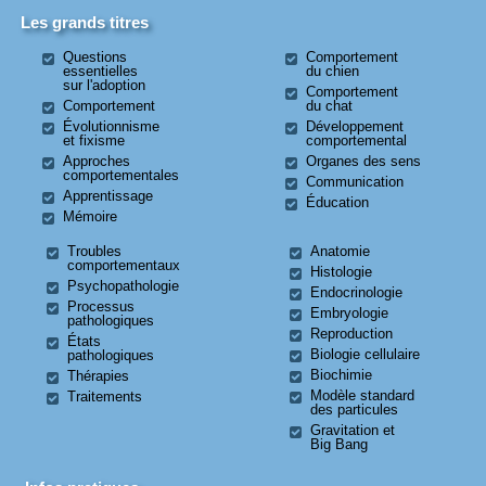
Les grands titres
Questions
Comportement
essentielles
du chien
sur l'adoption
Comportement
Comportement
du chat
Évolutionnisme
Développement
et fixisme
comportemental
Approches
Organes des sens
comportementales
Communication
Apprentissage
Éducation
Mémoire
Troubles
Anatomie
comportementaux
Histologie
Psychopathologie
Endocrinologie
Processus
Embryologie
pathologiques
Reproduction
États
Biologie cellulaire
pathologiques
Biochimie
Thérapies
Modèle standard
Traitements
des particules
Gravitation et
Big Bang