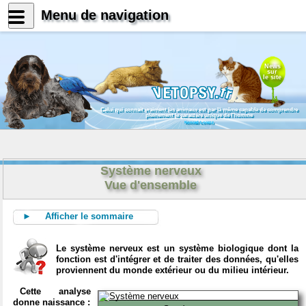
Menu de navigation
News
sur
le site
Celui qui connait vraiment les animaux est par là même capable de comprendre
pleinement le caractère unique de l'homme
Konrad Lorenz
Système nerveux
Vue d'ensemble
► Afficher le sommaire
Le système nerveux est un système biologique dont la
fonction est d'intégrer et de traiter des données, qu'elles
proviennent du monde extérieur ou du milieu intérieur.
Cette analyse
donne naissance :