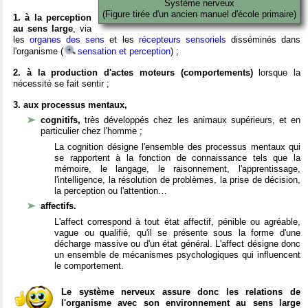
Système nerveux
(Figure tirée d'un ancien manuel d'école primaire)
1. à la perception
au sens large
, via
les
organes des sens
et les
récepteurs sensoriels
disséminés dans
l'organisme (
sensation et perception
) ;
2. à la production d'actes moteurs (comportements)
lorsque la
nécessité se fait sentir ;
3. aux processus mentaux,
cognitifs,
très développés chez les animaux supérieurs, et en
particulier chez l'homme ;
La cognition désigne l'ensemble des processus mentaux qui
se rapportent à la fonction de connaissance tels que la
mémoire, le langage, le raisonnement, l'apprentissage,
l'intelligence, la résolution de problèmes, la prise de décision,
la perception ou l'attention…
affectifs.
L'affect correspond à tout état affectif, pénible ou agréable,
vague ou qualifié, qu'il se présente sous la forme d'une
décharge massive ou d'un état général. L'affect désigne donc
un ensemble de mécanismes psychologiques qui influencent
le comportement.
Le système nerveux assure donc les relations de
l'organisme avec son environnement au sens large