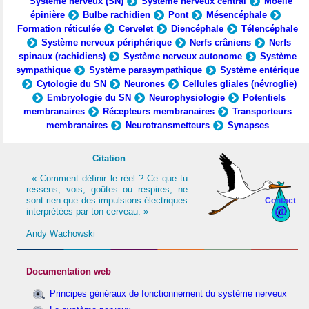
Système nerveux (SN)
Système nerveux central
Moelle
épinière
Bulbe rachidien
Pont
Mésencéphale
Formation réticulée
Cervelet
Diencéphale
Télencéphale
Système nerveux périphérique
Nerfs crâniens
Nerfs
spinaux (rachidiens)
Système nerveux autonome
Système
sympathique
Système parasympathique
Système entérique
Cytologie du SN
Neurones
Cellules gliales (névroglie)
Embryologie du SN
Neurophysiologie
Potentiels
membranaires
Récepteurs membranaires
Transporteurs
membranaires
Neurotransmetteurs
Synapses
Citation
« Comment définir le réel ? Ce que tu
ressens, vois, goûtes ou respires, ne
sont rien que des impulsions électriques
Contact
interprétées par ton cerveau. »
Andy Wachowski
Documentation web
Principes généraux de fonctionnement du système nerveux