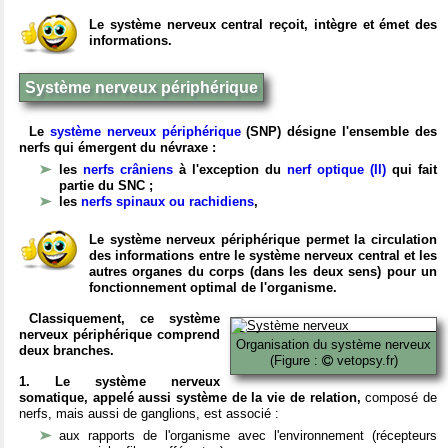
Le système nerveux central reçoit, intègre et émet des
informations.
Système nerveux périphérique
Le
système nerveux périphérique
(SNP) désigne l'ensemble des
nerfs qui émergent du névraxe :
les
nerfs crâniens
à l'exception du
nerf optique (II)
qui fait
partie du SNC ;
les
nerfs spinaux ou rachidiens
,
Le système nerveux périphérique permet la circulation
des informations entre le système nerveux central et les
autres organes du corps (dans les deux sens) pour un
fonctionnement optimal de l'organisme.
Classiquement, ce système
nerveux périphérique comprend
Organisation du système nerveux
deux branches.
(Figure :
vetopsy.fr)
1. Le système nerveux
somatique, appelé aussi système de la vie de relation,
composé de
nerfs, mais aussi de ganglions, est associé :
aux rapports de l'organisme avec l'environnement (récepteurs