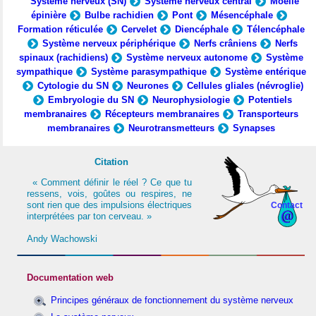
Système nerveux (SN)
Système nerveux central
Moelle
épinière
Bulbe rachidien
Pont
Mésencéphale
Formation réticulée
Cervelet
Diencéphale
Télencéphale
Système nerveux périphérique
Nerfs crâniens
Nerfs
spinaux (rachidiens)
Système nerveux autonome
Système
sympathique
Système parasympathique
Système entérique
Cytologie du SN
Neurones
Cellules gliales (névroglie)
Embryologie du SN
Neurophysiologie
Potentiels
membranaires
Récepteurs membranaires
Transporteurs
membranaires
Neurotransmetteurs
Synapses
Citation
« Comment définir le réel ? Ce que tu
ressens, vois, goûtes ou respires, ne
sont rien que des impulsions électriques
Contact
interprétées par ton cerveau. »
Andy Wachowski
Documentation web
Principes généraux de fonctionnement du système nerveux