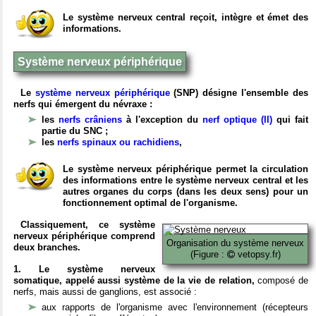
Le système nerveux central reçoit, intègre et émet des
informations.
Système nerveux périphérique
Le
système nerveux périphérique
(SNP) désigne l'ensemble des
nerfs qui émergent du névraxe :
les
nerfs crâniens
à l'exception du
nerf optique (II)
qui fait
partie du SNC ;
les
nerfs spinaux ou rachidiens
,
Le système nerveux périphérique permet la circulation
des informations entre le système nerveux central et les
autres organes du corps (dans les deux sens) pour un
fonctionnement optimal de l'organisme.
Classiquement, ce système
nerveux périphérique comprend
Organisation du système nerveux
deux branches.
(Figure :
vetopsy.fr)
1. Le système nerveux
somatique, appelé aussi système de la vie de relation,
composé de
nerfs, mais aussi de ganglions, est associé :
aux rapports de l'organisme avec l'environnement (récepteurs