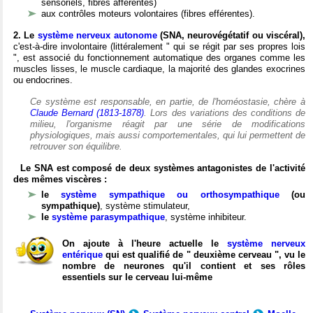
sensoriels, fibres afférentes)
aux contrôles moteurs volontaires (fibres efférentes).
2. Le
système nerveux autonome
(SNA, neurovégétatif ou viscéral),
c'est-à-dire involontaire (littéralement " qui se régit par ses propres lois
", est associé du fonctionnement automatique des organes comme les
muscles lisses, le muscle cardiaque, la majorité des glandes exocrines
ou endocrines.
Ce système est responsable, en partie, de l'homéostasie, chère à
Claude Bernard (1813-1878)
. Lors des variations des conditions de
milieu, l'organisme réagit par une série de modifications
physiologiques, mais aussi comportementales, qui lui permettent de
retrouver son équilibre.
Le SNA est composé de deux systèmes antagonistes de l'activité
des mêmes viscères :
le
système sympathique ou orthosympathique
(ou
sympathique)
, système stimulateur,
le
système parasympathique
, système inhibiteur.
On ajoute à l'heure actuelle le
système nerveux
entérique
qui est qualifié de " deuxième cerveau ", vu le
nombre de neurones qu'il contient et ses rôles
essentiels sur le cerveau lui-même