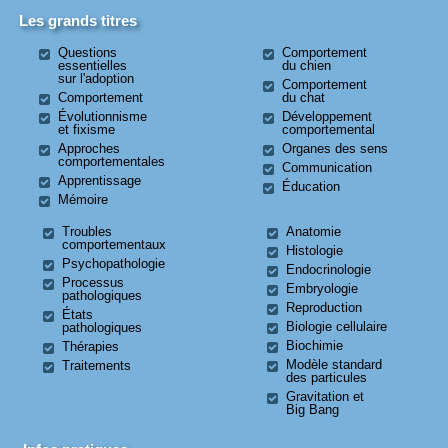
Les grands titres
Questions
Comportement
essentielles
du chien
sur l'adoption
Comportement
Comportement
du chat
Évolutionnisme
Développement
et fixisme
comportemental
Approches
Organes des sens
comportementales
Communication
Apprentissage
Éducation
Mémoire
Troubles
Anatomie
comportementaux
Histologie
Psychopathologie
Endocrinologie
Processus
Embryologie
pathologiques
Reproduction
États
Biologie cellulaire
pathologiques
Biochimie
Thérapies
Modèle standard
Traitements
des particules
Gravitation et
Big Bang