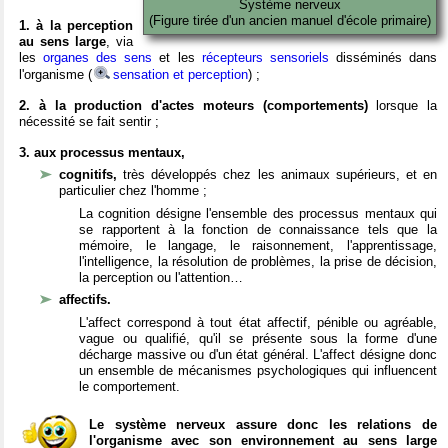
Système nerveux
(Figure tirée d'un ancien manuel d'école primaire)
1. à la perception
au sens large
, via
les
organes des sens
et les
récepteurs sensoriels
disséminés dans
l'organisme (
sensation et perception
) ;
2. à la production d'actes moteurs (comportements)
lorsque la
nécessité se fait sentir ;
3. aux processus mentaux,
cognitifs,
très développés chez les animaux supérieurs, et en
particulier chez l'homme ;
La cognition désigne l'ensemble des processus mentaux qui
se rapportent à la fonction de connaissance tels que la
mémoire, le langage, le raisonnement, l'apprentissage,
l'intelligence, la résolution de problèmes, la prise de décision,
la perception ou l'attention…
affectifs.
L'affect correspond à tout état affectif, pénible ou agréable,
vague ou qualifié, qu'il se présente sous la forme d'une
décharge massive ou d'un état général. L'affect désigne donc
un ensemble de mécanismes psychologiques qui influencent
le comportement.
Le système nerveux assure donc les relations de
l'organisme avec son environnement au sens large