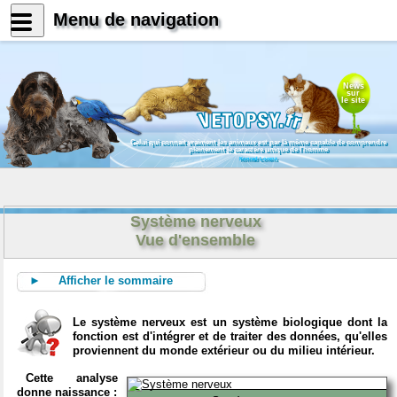
Menu de navigation
News
sur
le site
Celui qui connait vraiment les animaux est par là même capable de comprendre
pleinement le caractère unique de l'homme
Konrad Lorenz
Système nerveux
Vue d'ensemble
► Afficher le sommaire
Le système nerveux est un système biologique dont la
fonction est d'intégrer et de traiter des données, qu'elles
proviennent du monde extérieur ou du milieu intérieur.
Cette analyse
donne naissance :