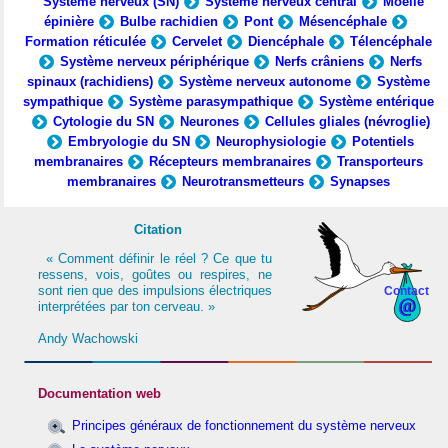
Système nerveux (SN)
Système nerveux central
Moelle
épinière
Bulbe rachidien
Pont
Mésencéphale
Formation réticulée
Cervelet
Diencéphale
Télencéphale
Système nerveux périphérique
Nerfs crâniens
Nerfs
spinaux (rachidiens)
Système nerveux autonome
Système
sympathique
Système parasympathique
Système entérique
Cytologie du SN
Neurones
Cellules gliales (névroglie)
Embryologie du SN
Neurophysiologie
Potentiels
membranaires
Récepteurs membranaires
Transporteurs
membranaires
Neurotransmetteurs
Synapses
Citation
« Comment définir le réel ? Ce que tu
ressens, vois, goûtes ou respires, ne
sont rien que des impulsions électriques
Contact
interprétées par ton cerveau. »
Andy Wachowski
Documentation web
Principes généraux de fonctionnement du système nerveux