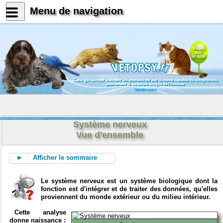
Menu de navigation
News
sur
le site
Celui qui connait vraiment les animaux est par là même capable de comprendre
pleinement le caractère unique de l'homme
Konrad Lorenz
Système nerveux
Vue d'ensemble
► Afficher le sommaire
Le système nerveux est un système biologique dont la
fonction est d'intégrer et de traiter des données, qu'elles
proviennent du monde extérieur ou du milieu intérieur.
Cette analyse
donne naissance :