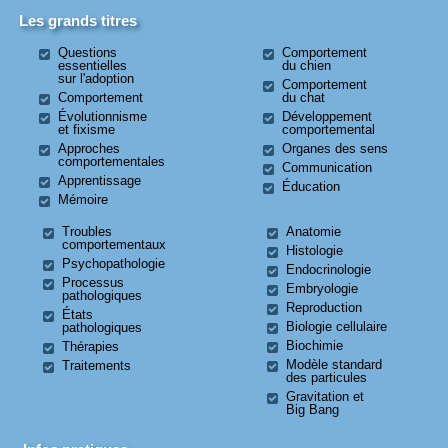
Les grands titres
Questions
Comportement
essentielles
du chien
sur l'adoption
Comportement
Comportement
du chat
Évolutionnisme
Développement
et fixisme
comportemental
Approches
Organes des sens
comportementales
Communication
Apprentissage
Éducation
Mémoire
Troubles
Anatomie
comportementaux
Histologie
Psychopathologie
Endocrinologie
Processus
Embryologie
pathologiques
Reproduction
États
Biologie cellulaire
pathologiques
Biochimie
Thérapies
Modèle standard
Traitements
des particules
Gravitation et
Big Bang