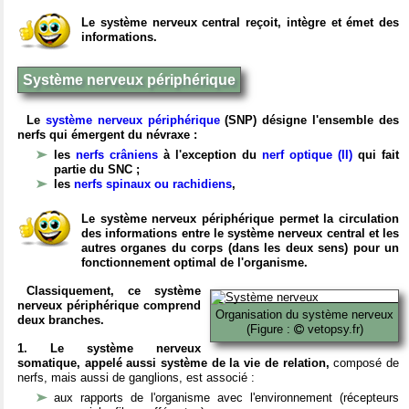
Le système nerveux central reçoit, intègre et émet des
informations.
Système nerveux périphérique
Le
système nerveux périphérique
(SNP) désigne l'ensemble des
nerfs qui émergent du névraxe :
les
nerfs crâniens
à l'exception du
nerf optique (II)
qui fait
partie du SNC ;
les
nerfs spinaux ou rachidiens
,
Le système nerveux périphérique permet la circulation
des informations entre le système nerveux central et les
autres organes du corps (dans les deux sens) pour un
fonctionnement optimal de l'organisme.
Classiquement, ce système
nerveux périphérique comprend
Organisation du système nerveux
deux branches.
(Figure :
vetopsy.fr)
1. Le système nerveux
somatique, appelé aussi système de la vie de relation,
composé de
nerfs, mais aussi de ganglions, est associé :
aux rapports de l'organisme avec l'environnement (récepteurs