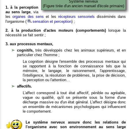
Système nerveux
(Figure tirée d'un ancien manuel d'école primaire)
1. à la perception
au sens large
, via
les
organes des sens
et les
récepteurs sensoriels
disséminés dans
l'organisme (
sensation et perception
) ;
2. à la production d'actes moteurs (comportements)
lorsque la
nécessité se fait sentir ;
3. aux processus mentaux,
cognitifs,
très développés chez les animaux supérieurs, et en
particulier chez l'homme ;
La cognition désigne l'ensemble des processus mentaux qui
se rapportent à la fonction de connaissance tels que la
mémoire, le langage, le raisonnement, l'apprentissage,
l'intelligence, la résolution de problèmes, la prise de décision,
la perception ou l'attention…
affectifs.
L'affect correspond à tout état affectif, pénible ou agréable,
vague ou qualifié, qu'il se présente sous la forme d'une
décharge massive ou d'un état général. L'affect désigne donc
un ensemble de mécanismes psychologiques qui influencent
le comportement.
Le système nerveux assure donc les relations de
l'organisme avec son environnement au sens large