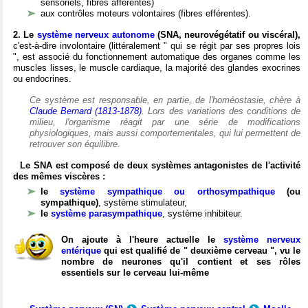
sensoriels, fibres afférentes)
aux contrôles moteurs volontaires (fibres efférentes).
2. Le
système nerveux autonome
(SNA, neurovégétatif ou viscéral),
c'est-à-dire involontaire (littéralement " qui se régit par ses propres lois
", est associé du fonctionnement automatique des organes comme les
muscles lisses, le muscle cardiaque, la majorité des glandes exocrines
ou endocrines.
Ce système est responsable, en partie, de l'homéostasie, chère à
Claude Bernard (1813-1878)
. Lors des variations des conditions de
milieu, l'organisme réagit par une série de modifications
physiologiques, mais aussi comportementales, qui lui permettent de
retrouver son équilibre.
Le SNA est composé de deux systèmes antagonistes de l'activité
des mêmes viscères :
le
système sympathique ou orthosympathique
(ou
sympathique)
, système stimulateur,
le
système parasympathique
, système inhibiteur.
On ajoute à l'heure actuelle le
système nerveux
entérique
qui est qualifié de " deuxième cerveau ", vu le
nombre de neurones qu'il contient et ses rôles
essentiels sur le cerveau lui-même