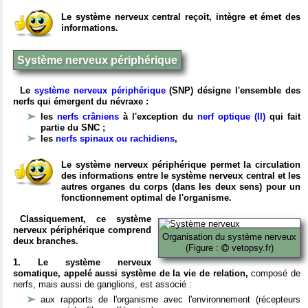
Le système nerveux central reçoit, intègre et émet des
informations.
Système nerveux périphérique
Le
système nerveux périphérique
(SNP) désigne l'ensemble des
nerfs qui émergent du névraxe :
les
nerfs crâniens
à l'exception du
nerf optique (II)
qui fait
partie du SNC ;
les
nerfs spinaux ou rachidiens
,
Le système nerveux périphérique permet la circulation
des informations entre le système nerveux central et les
autres organes du corps (dans les deux sens) pour un
fonctionnement optimal de l'organisme.
Classiquement, ce système
nerveux périphérique comprend
Organisation du système nerveux
deux branches.
(Figure :
vetopsy.fr)
1. Le système nerveux
somatique, appelé aussi système de la vie de relation,
composé de
nerfs, mais aussi de ganglions, est associé :
aux rapports de l'organisme avec l'environnement (récepteurs