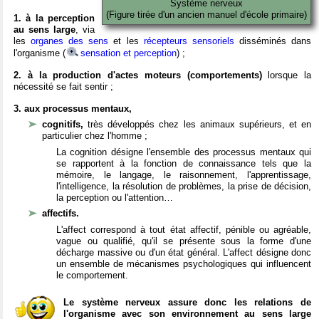
Système nerveux
(Figure tirée d'un ancien manuel d'école primaire)
1. à la perception
au sens large
, via
les
organes des sens
et les
récepteurs sensoriels
disséminés dans
l'organisme (
sensation et perception
) ;
2. à la production d'actes moteurs (comportements)
lorsque la
nécessité se fait sentir ;
3. aux processus mentaux,
cognitifs,
très développés chez les animaux supérieurs, et en
particulier chez l'homme ;
La cognition désigne l'ensemble des processus mentaux qui
se rapportent à la fonction de connaissance tels que la
mémoire, le langage, le raisonnement, l'apprentissage,
l'intelligence, la résolution de problèmes, la prise de décision,
la perception ou l'attention…
affectifs.
L'affect correspond à tout état affectif, pénible ou agréable,
vague ou qualifié, qu'il se présente sous la forme d'une
décharge massive ou d'un état général. L'affect désigne donc
un ensemble de mécanismes psychologiques qui influencent
le comportement.
Le système nerveux assure donc les relations de
l'organisme avec son environnement au sens large