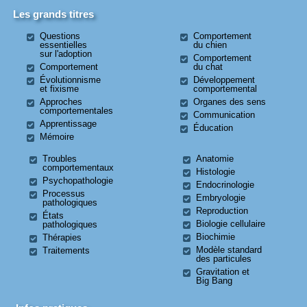
Les grands titres
Questions
Comportement
essentielles
du chien
sur l'adoption
Comportement
Comportement
du chat
Évolutionnisme
Développement
et fixisme
comportemental
Approches
Organes des sens
comportementales
Communication
Apprentissage
Éducation
Mémoire
Troubles
Anatomie
comportementaux
Histologie
Psychopathologie
Endocrinologie
Processus
Embryologie
pathologiques
Reproduction
États
Biologie cellulaire
pathologiques
Biochimie
Thérapies
Modèle standard
Traitements
des particules
Gravitation et
Big Bang