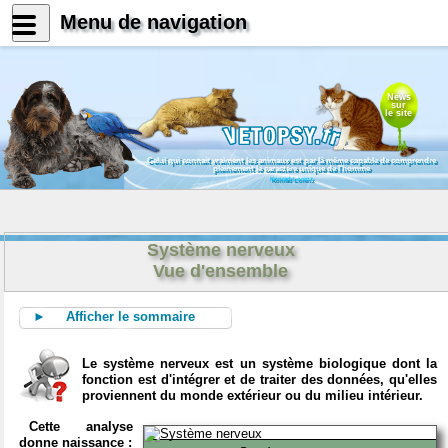
Menu de navigation
News
sur
le site
Celui qui connait vraiment les animaux est par là même capable de comprendre
pleinement le caractère unique de l'homme
Konrad Lorenz
Système nerveux
Vue d'ensemble
► Afficher le sommaire
Le système nerveux est un système biologique dont la
fonction est d'intégrer et de traiter des données, qu'elles
proviennent du monde extérieur ou du milieu intérieur.
Cette analyse
donne naissance :