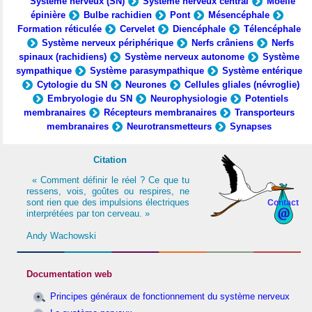
Système nerveux (SN)
Système nerveux central
Moelle
épinière
Bulbe rachidien
Pont
Mésencéphale
Formation réticulée
Cervelet
Diencéphale
Télencéphale
Système nerveux périphérique
Nerfs crâniens
Nerfs
spinaux (rachidiens)
Système nerveux autonome
Système
sympathique
Système parasympathique
Système entérique
Cytologie du SN
Neurones
Cellules gliales (névroglie)
Embryologie du SN
Neurophysiologie
Potentiels
membranaires
Récepteurs membranaires
Transporteurs
membranaires
Neurotransmetteurs
Synapses
Citation
« Comment définir le réel ? Ce que tu
ressens, vois, goûtes ou respires, ne
sont rien que des impulsions électriques
Contact
interprétées par ton cerveau. »
Andy Wachowski
Documentation web
Principes généraux de fonctionnement du système nerveux