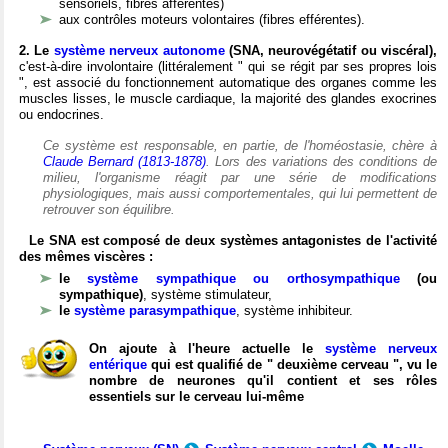
sensoriels, fibres afférentes)
aux contrôles moteurs volontaires (fibres efférentes).
2. Le
système nerveux autonome
(SNA, neurovégétatif ou viscéral),
c'est-à-dire involontaire (littéralement " qui se régit par ses propres lois
", est associé du fonctionnement automatique des organes comme les
muscles lisses, le muscle cardiaque, la majorité des glandes exocrines
ou endocrines.
Ce système est responsable, en partie, de l'homéostasie, chère à
Claude Bernard (1813-1878)
. Lors des variations des conditions de
milieu, l'organisme réagit par une série de modifications
physiologiques, mais aussi comportementales, qui lui permettent de
retrouver son équilibre.
Le SNA est composé de deux systèmes antagonistes de l'activité
des mêmes viscères :
le
système sympathique ou orthosympathique
(ou
sympathique)
, système stimulateur,
le
système parasympathique
, système inhibiteur.
On ajoute à l'heure actuelle le
système nerveux
entérique
qui est qualifié de " deuxième cerveau ", vu le
nombre de neurones qu'il contient et ses rôles
essentiels sur le cerveau lui-même