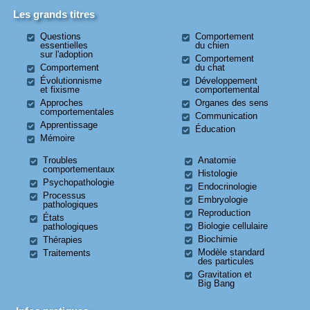
Les grands titres
Questions
Comportement
essentielles
du chien
sur l'adoption
Comportement
Comportement
du chat
Évolutionnisme
Développement
et fixisme
comportemental
Approches
Organes des sens
comportementales
Communication
Apprentissage
Éducation
Mémoire
Troubles
Anatomie
comportementaux
Histologie
Psychopathologie
Endocrinologie
Processus
Embryologie
pathologiques
Reproduction
États
Biologie cellulaire
pathologiques
Biochimie
Thérapies
Modèle standard
Traitements
des particules
Gravitation et
Big Bang