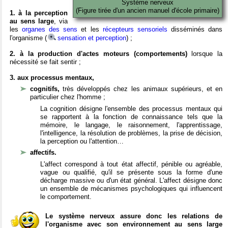
Système nerveux
(Figure tirée d'un ancien manuel d'école primaire)
1. à la perception
au sens large
, via
les
organes des sens
et les
récepteurs sensoriels
disséminés dans
l'organisme (
sensation et perception
) ;
2. à la production d'actes moteurs (comportements)
lorsque la
nécessité se fait sentir ;
3. aux processus mentaux,
cognitifs,
très développés chez les animaux supérieurs, et en
particulier chez l'homme ;
La cognition désigne l'ensemble des processus mentaux qui
se rapportent à la fonction de connaissance tels que la
mémoire, le langage, le raisonnement, l'apprentissage,
l'intelligence, la résolution de problèmes, la prise de décision,
la perception ou l'attention…
affectifs.
L'affect correspond à tout état affectif, pénible ou agréable,
vague ou qualifié, qu'il se présente sous la forme d'une
décharge massive ou d'un état général. L'affect désigne donc
un ensemble de mécanismes psychologiques qui influencent
le comportement.
Le système nerveux assure donc les relations de
l'organisme avec son environnement au sens large