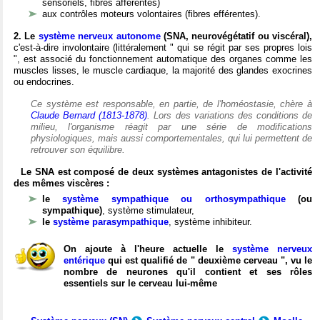
sensoriels, fibres afférentes)
aux contrôles moteurs volontaires (fibres efférentes).
2. Le
système nerveux autonome
(SNA, neurovégétatif ou viscéral),
c'est-à-dire involontaire (littéralement " qui se régit par ses propres lois
", est associé du fonctionnement automatique des organes comme les
muscles lisses, le muscle cardiaque, la majorité des glandes exocrines
ou endocrines.
Ce système est responsable, en partie, de l'homéostasie, chère à
Claude Bernard (1813-1878)
. Lors des variations des conditions de
milieu, l'organisme réagit par une série de modifications
physiologiques, mais aussi comportementales, qui lui permettent de
retrouver son équilibre.
Le SNA est composé de deux systèmes antagonistes de l'activité
des mêmes viscères :
le
système sympathique ou orthosympathique
(ou
sympathique)
, système stimulateur,
le
système parasympathique
, système inhibiteur.
On ajoute à l'heure actuelle le
système nerveux
entérique
qui est qualifié de " deuxième cerveau ", vu le
nombre de neurones qu'il contient et ses rôles
essentiels sur le cerveau lui-même