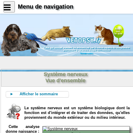
Menu de navigation
News
sur
le site
Celui qui connait vraiment les animaux est par là même capable de comprendre
pleinement le caractère unique de l'homme
Konrad Lorenz
Système nerveux
Vue d'ensemble
► Afficher le sommaire
Le système nerveux est un système biologique dont la
fonction est d'intégrer et de traiter des données, qu'elles
proviennent du monde extérieur ou du milieu intérieur.
Cette analyse
donne naissance :