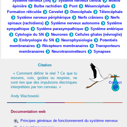
Système nerveux (SN)
Système nerveux central
Moelle
épinière
Bulbe rachidien
Pont
Mésencéphale
Formation réticulée
Cervelet
Diencéphale
Télencéphale
Système nerveux périphérique
Nerfs crâniens
Nerfs
spinaux (rachidiens)
Système nerveux autonome
Système
sympathique
Système parasympathique
Système entérique
Cytologie du SN
Neurones
Cellules gliales (névroglie)
Embryologie du SN
Neurophysiologie
Potentiels
membranaires
Récepteurs membranaires
Transporteurs
membranaires
Neurotransmetteurs
Synapses
Citation
« Comment définir le réel ? Ce que tu
ressens, vois, goûtes ou respires, ne
sont rien que des impulsions électriques
Contact
interprétées par ton cerveau. »
Andy Wachowski
Documentation web
Principes généraux de fonctionnement du système nerveux