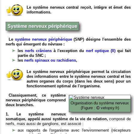
Le système nerveux central reçoit, intègre et émet des
informations.
Système nerveux périphérique
Le
système nerveux périphérique
(SNP) désigne l'ensemble des
nerfs qui émergent du névraxe :
les
nerfs crâniens
à l'exception du
nerf optique (II)
qui fait
partie du SNC ;
les
nerfs spinaux ou rachidiens
,
Le système nerveux périphérique permet la circulation
des informations entre le système nerveux central et les
autres organes du corps (dans les deux sens) pour un
fonctionnement optimal de l'organisme.
Classiquement, ce système
nerveux périphérique comprend
Organisation du système nerveux
deux branches.
(Figure :
vetopsy.fr)
1. Le système nerveux
somatique, appelé aussi système de la vie de relation,
composé de
nerfs, mais aussi de ganglions, est associé :
aux rapports de l'organisme avec l'environnement (récepteurs