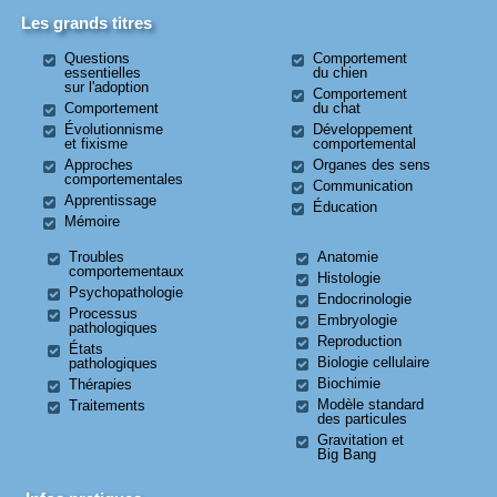
Les grands titres
Questions
Comportement
essentielles
du chien
sur l'adoption
Comportement
Comportement
du chat
Évolutionnisme
Développement
et fixisme
comportemental
Approches
Organes des sens
comportementales
Communication
Apprentissage
Éducation
Mémoire
Troubles
Anatomie
comportementaux
Histologie
Psychopathologie
Endocrinologie
Processus
Embryologie
pathologiques
Reproduction
États
Biologie cellulaire
pathologiques
Biochimie
Thérapies
Modèle standard
Traitements
des particules
Gravitation et
Big Bang