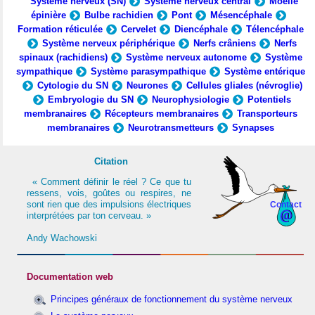
Système nerveux (SN)
Système nerveux central
Moelle
épinière
Bulbe rachidien
Pont
Mésencéphale
Formation réticulée
Cervelet
Diencéphale
Télencéphale
Système nerveux périphérique
Nerfs crâniens
Nerfs
spinaux (rachidiens)
Système nerveux autonome
Système
sympathique
Système parasympathique
Système entérique
Cytologie du SN
Neurones
Cellules gliales (névroglie)
Embryologie du SN
Neurophysiologie
Potentiels
membranaires
Récepteurs membranaires
Transporteurs
membranaires
Neurotransmetteurs
Synapses
Citation
« Comment définir le réel ? Ce que tu
ressens, vois, goûtes ou respires, ne
sont rien que des impulsions électriques
Contact
interprétées par ton cerveau. »
Andy Wachowski
Documentation web
Principes généraux de fonctionnement du système nerveux