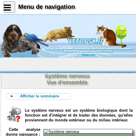
Menu de navigation
News
sur
le site
Celui qui connait vraiment les animaux est par là même capable de comprendre
pleinement le caractère unique de l'homme
Konrad Lorenz
Système nerveux
Vue d'ensemble
► Afficher le sommaire
Le système nerveux est un système biologique dont la
fonction est d'intégrer et de traiter des données, qu'elles
proviennent du monde extérieur ou du milieu intérieur.
Cette analyse
donne naissance :