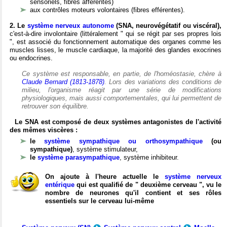
sensoriels, fibres afférentes)
aux contrôles moteurs volontaires (fibres efférentes).
2. Le
système nerveux autonome
(SNA, neurovégétatif ou viscéral),
c'est-à-dire involontaire (littéralement " qui se régit par ses propres lois
", est associé du fonctionnement automatique des organes comme les
muscles lisses, le muscle cardiaque, la majorité des glandes exocrines
ou endocrines.
Ce système est responsable, en partie, de l'homéostasie, chère à
Claude Bernard (1813-1878)
. Lors des variations des conditions de
milieu, l'organisme réagit par une série de modifications
physiologiques, mais aussi comportementales, qui lui permettent de
retrouver son équilibre.
Le SNA est composé de deux systèmes antagonistes de l'activité
des mêmes viscères :
le
système sympathique ou orthosympathique
(ou
sympathique)
, système stimulateur,
le
système parasympathique
, système inhibiteur.
On ajoute à l'heure actuelle le
système nerveux
entérique
qui est qualifié de " deuxième cerveau ", vu le
nombre de neurones qu'il contient et ses rôles
essentiels sur le cerveau lui-même