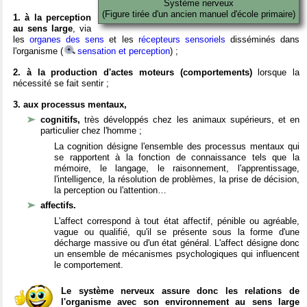
Système nerveux
(Figure tirée d'un ancien manuel d'école primaire)
1. à la perception
au sens large
, via
les
organes des sens
et les
récepteurs sensoriels
disséminés dans
l'organisme (
sensation et perception
) ;
2. à la production d'actes moteurs (comportements)
lorsque la
nécessité se fait sentir ;
3. aux processus mentaux,
cognitifs,
très développés chez les animaux supérieurs, et en
particulier chez l'homme ;
La cognition désigne l'ensemble des processus mentaux qui
se rapportent à la fonction de connaissance tels que la
mémoire, le langage, le raisonnement, l'apprentissage,
l'intelligence, la résolution de problèmes, la prise de décision,
la perception ou l'attention…
affectifs.
L'affect correspond à tout état affectif, pénible ou agréable,
vague ou qualifié, qu'il se présente sous la forme d'une
décharge massive ou d'un état général. L'affect désigne donc
un ensemble de mécanismes psychologiques qui influencent
le comportement.
Le système nerveux assure donc les relations de
l'organisme avec son environnement au sens large