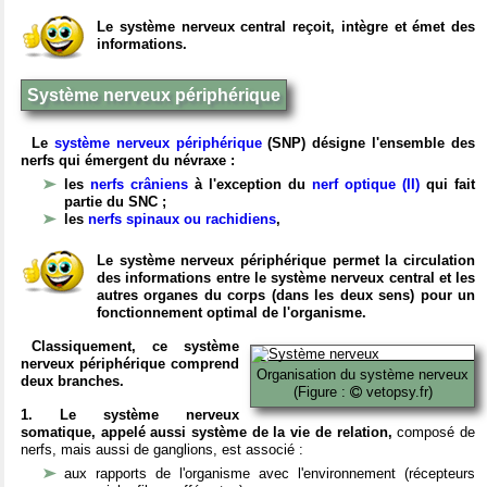
Le système nerveux central reçoit, intègre et émet des
informations.
Système nerveux périphérique
Le
système nerveux périphérique
(SNP) désigne l'ensemble des
nerfs qui émergent du névraxe :
les
nerfs crâniens
à l'exception du
nerf optique (II)
qui fait
partie du SNC ;
les
nerfs spinaux ou rachidiens
,
Le système nerveux périphérique permet la circulation
des informations entre le système nerveux central et les
autres organes du corps (dans les deux sens) pour un
fonctionnement optimal de l'organisme.
Classiquement, ce système
nerveux périphérique comprend
Organisation du système nerveux
deux branches.
(Figure :
vetopsy.fr)
1. Le système nerveux
somatique, appelé aussi système de la vie de relation,
composé de
nerfs, mais aussi de ganglions, est associé :
aux rapports de l'organisme avec l'environnement (récepteurs