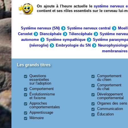
On ajoute à l'heure actuelle le
système nerveux e
contient et ses rôles essentiels sur le cerveau lui
Système nerveux (SN)
Système nerveux central
Moell
Cervelet
Diencéphale
Télencéphale
Système nerveu
autonome
Système sympathique
Système parasympa
(névroglie)
Embryologie du SN
Neurophysiologi
membranaires
Les grands titres
Questions
Comportement
essentielles
du chien
sur l'adoption
Comportement
Comportement
du chat
Évolutionnisme
Développement
et fixisme
comportemental
Approches
Organes des sens
comportementales
Communication
Apprentissage
Éducation
Mémoire