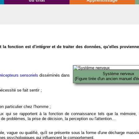
du chat
Apprentissage
la fonction est d'intégrer et de traiter des données, qu'elles provien
Système nerveux
récepteurs sensoriels
disséminés dans
(Figure tirée d'un ancien manuel d'é
écessité se fait sentir ;
en particulier chez l'homme ;
x qui se rapportent à la fonction de connaissance tels que la mémoire, l
on de problèmes, la prise de décision, la perception ou l'attention…
able, vague ou qualifié, qu'il se présente sous la forme d'une décharge massi
mes psychologiques qui influencent le comportement.