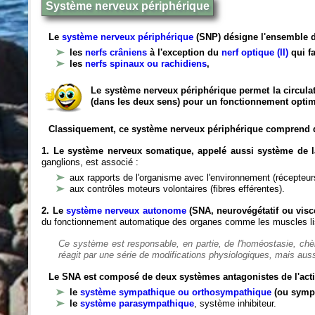
Système nerveux périphérique
Le
système nerveux périphérique
(SNP) désigne l'ensemble d
les
nerfs crâniens
à l'exception du
nerf optique (II)
qui fa
les
nerfs spinaux ou rachidiens
,
Le système nerveux périphérique permet la circulat
(dans les deux sens) pour un fonctionnement optim
Classiquement, ce système nerveux périphérique comprend 
1. Le système nerveux somatique, appelé aussi système de la
ganglions, est associé :
aux rapports de l'organisme avec l'environnement (récepteurs
aux contrôles moteurs volontaires (fibres efférentes).
2. Le
système nerveux autonome
(SNA, neurovégétatif ou viscé
du fonctionnement automatique des organes comme les muscles liss
Ce système est responsable, en partie, de l'homéostasie, ch
réagit par une série de modifications physiologiques, mais auss
Le SNA est composé de deux systèmes antagonistes de l'acti
le
système sympathique ou orthosympathique
(ou symp
le
système parasympathique
, système inhibiteur.