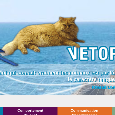
lui qui connait vraiment les animaux est par
le caractère uniqu
Konrad Lor
Comportement
Communication