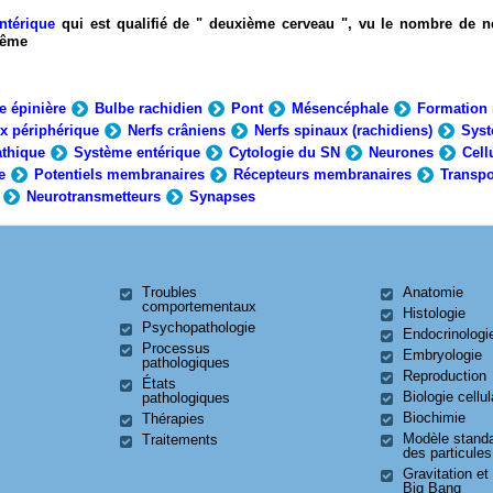
ntérique
qui est qualifié de " deuxième cerveau ", vu le nombre de n
-même
e épinière
Bulbe rachidien
Pont
Mésencéphale
Formation 
x périphérique
Nerfs crâniens
Nerfs spinaux (rachidiens)
Syst
thique
Système entérique
Cytologie du SN
Neurones
Cell
e
Potentiels membranaires
Récepteurs membranaires
Transpo
Neurotransmetteurs
Synapses
Troubles
Anatomie
comportementaux
Histologie
Psychopathologie
Endocrinologi
Processus
Embryologie
pathologiques
Reproduction
États
Biologie cellul
pathologiques
Biochimie
Thérapies
Modèle stand
Traitements
des particules
Gravitation et
Big Bang