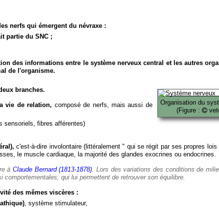
es nerfs qui émergent du névraxe :
it partie du SNC ;
ion des informations entre le système nerveux central et les autres org
al de l'organisme.
deux branches.
Organisation du sys
 vie de relation,
composé de nerfs, mais aussi de
(Figure :
veto
 sensoriels, fibres afférentes)
ral),
c'est-à-dire involontaire (littéralement " qui se régit par ses propres lois
es, le muscle cardiaque, la majorité des glandes exocrines ou endocrines.
ère à
Claude Bernard (1813-1878)
. Lors des variations des conditions de mili
i comportementales, qui lui permettent de retrouver son équilibre.
vité des mêmes viscères :
athique)
, système stimulateur,