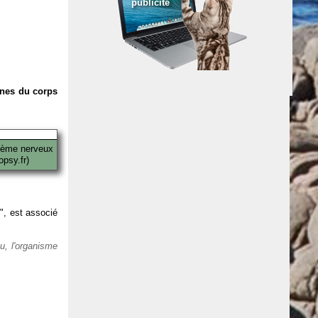
publicité
anes du corps
tème nerveux
psy.fr)
 ", est associé
eu, l'organisme