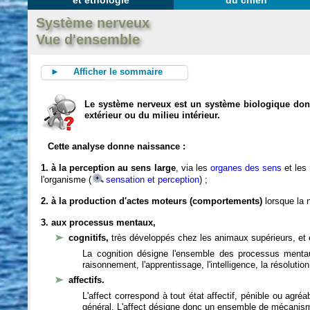
et éthologie
du chien
Système nerveux
Vue d'ensemble
► Afficher le sommaire
Le système nerveux est un système biologique dont 
extérieur ou du milieu intérieur.
Cette analyse donne naissance :
1. à la perception au sens large
, via les
organes des sens
et les
l'organisme (
sensation et perception
) ;
2. à la production d'actes moteurs (comportements)
lorsque la n
3. aux processus mentaux,
cognitifs,
très développés chez les animaux supérieurs, et 
La cognition désigne l'ensemble des processus mentau
raisonnement, l'apprentissage, l'intelligence, la résoluti
affectifs.
L'affect correspond à tout état affectif, pénible ou agré
général. L'affect désigne donc un ensemble de mécanis