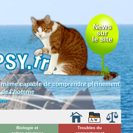
News
sur
le site
 là même capable de comprendre pleinement
e de l'homme
enz
Biologie et
Troubles du