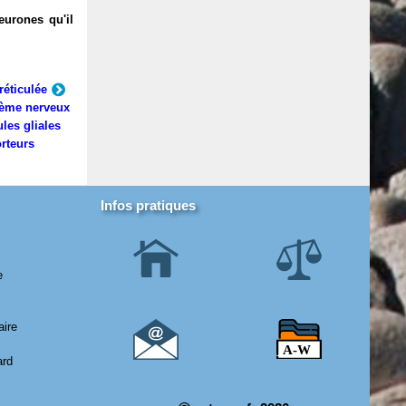
eurones qu'il
réticulée
ème nerveux
ules gliales
rteurs
Infos pratiques
e
aire
ard