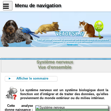
Menu de navigation
News
sur
le site
Celui qui connait vraiment les animaux est par là même capable de comprendre
pleinement le caractère unique de l'homme
Konrad Lorenz
Système nerveux
Vue d'ensemble
► Afficher le sommaire
Le système nerveux est un système biologique dont la
fonction est d'intégrer et de traiter des données, qu'elles
proviennent du monde extérieur ou du milieu intérieur.
Cette analyse
donne naissance :