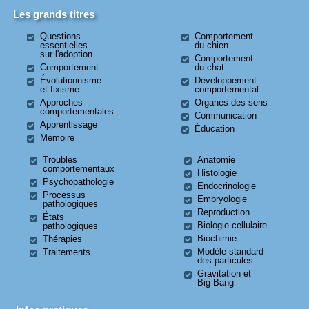
Les grands titres
Questions
Comportement
essentielles
du chien
sur l'adoption
Comportement
Comportement
du chat
Évolutionnisme
Développement
et fixisme
comportemental
Approches
Organes des sens
comportementales
Communication
Apprentissage
Éducation
Mémoire
Troubles
Anatomie
comportementaux
Histologie
Psychopathologie
Endocrinologie
Processus
Embryologie
pathologiques
Reproduction
États
Biologie cellulaire
pathologiques
Biochimie
Thérapies
Modèle standard
Traitements
des particules
Gravitation et
Big Bang