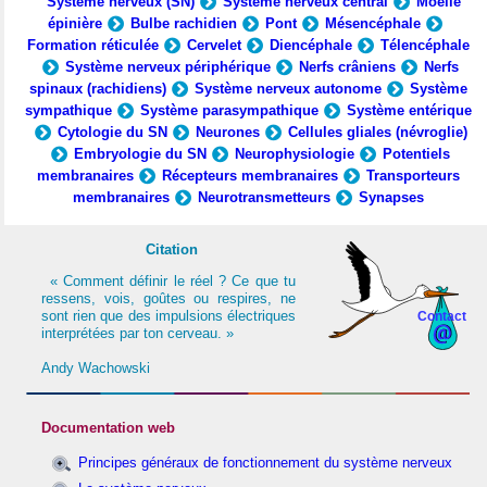
Système nerveux (SN)
Système nerveux central
Moelle
épinière
Bulbe rachidien
Pont
Mésencéphale
Formation réticulée
Cervelet
Diencéphale
Télencéphale
Système nerveux périphérique
Nerfs crâniens
Nerfs
spinaux (rachidiens)
Système nerveux autonome
Système
sympathique
Système parasympathique
Système entérique
Cytologie du SN
Neurones
Cellules gliales (névroglie)
Embryologie du SN
Neurophysiologie
Potentiels
membranaires
Récepteurs membranaires
Transporteurs
membranaires
Neurotransmetteurs
Synapses
Citation
« Comment définir le réel ? Ce que tu
ressens, vois, goûtes ou respires, ne
sont rien que des impulsions électriques
Contact
interprétées par ton cerveau. »
Andy Wachowski
Documentation web
Principes généraux de fonctionnement du système nerveux