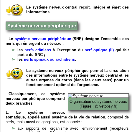
Le système nerveux central reçoit, intègre et émet des
informations.
Système nerveux périphérique
Le
système nerveux périphérique
(SNP) désigne l'ensemble des
nerfs qui émergent du névraxe :
les
nerfs crâniens
à l'exception du
nerf optique (II)
qui fait
partie du SNC ;
les
nerfs spinaux ou rachidiens
,
Le système nerveux périphérique permet la circulation
des informations entre le système nerveux central et les
autres organes du corps (dans les deux sens) pour un
fonctionnement optimal de l'organisme.
Classiquement, ce système
nerveux périphérique comprend
Organisation du système nerveux
deux branches.
(Figure :
vetopsy.fr)
1. Le système nerveux
somatique, appelé aussi système de la vie de relation,
composé de
nerfs, mais aussi de ganglions, est associé :
aux rapports de l'organisme avec l'environnement (récepteurs