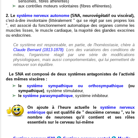
sensoriels, fibres afférentes)
aux contrôles moteurs volontaires (fibres efférentes).
2. Le
système nerveux autonome
(SNA, neurovégétatif ou viscéral),
c'est-à-dire involontaire (littéralement " qui se régit par ses propres lois
", est associé du fonctionnement automatique des organes comme les
muscles lisses, le muscle cardiaque, la majorité des glandes exocrines
ou endocrines.
Ce système est responsable, en partie, de l'homéostasie, chère à
Claude Bernard (1813-1878)
. Lors des variations des conditions de
milieu, l'organisme réagit par une série de modifications
physiologiques, mais aussi comportementales, qui lui permettent de
retrouver son équilibre.
Le SNA est composé de deux systèmes antagonistes de l'activité
des mêmes viscères :
le
système sympathique ou orthosympathique
(ou
sympathique)
, système stimulateur,
le
système parasympathique
, système inhibiteur.
On ajoute à l'heure actuelle le
système nerveux
entérique
qui est qualifié de " deuxième cerveau ", vu le
nombre de neurones qu'il contient et ses rôles
essentiels sur le cerveau lui-même