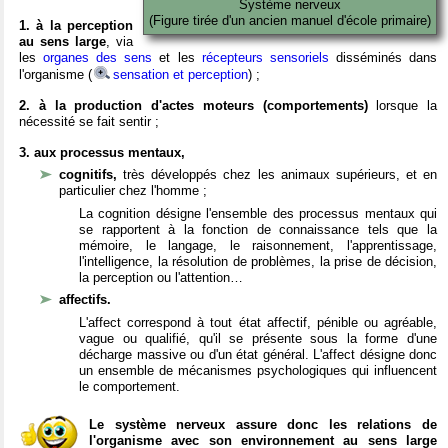
Système nerveux
(Figure tirée d'un ancien manuel d'école primaire)
1. à la perception
au sens large
, via
les
organes des sens
et les
récepteurs sensoriels
disséminés dans
l'organisme (
sensation et perception
) ;
2. à la production d'actes moteurs (comportements)
lorsque la
nécessité se fait sentir ;
3. aux processus mentaux,
cognitifs,
très développés chez les animaux supérieurs, et en
particulier chez l'homme ;
La cognition désigne l'ensemble des processus mentaux qui
se rapportent à la fonction de connaissance tels que la
mémoire, le langage, le raisonnement, l'apprentissage,
l'intelligence, la résolution de problèmes, la prise de décision,
la perception ou l'attention…
affectifs.
L'affect correspond à tout état affectif, pénible ou agréable,
vague ou qualifié, qu'il se présente sous la forme d'une
décharge massive ou d'un état général. L'affect désigne donc
un ensemble de mécanismes psychologiques qui influencent
le comportement.
Le système nerveux assure donc les relations de
l'organisme avec son environnement au sens large