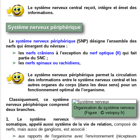
Le système nerveux central reçoit, intègre et émet des
informations.
Système nerveux périphérique
Le
système nerveux périphérique
(SNP) désigne l'ensemble des
nerfs qui émergent du névraxe :
les
nerfs crâniens
à l'exception du
nerf optique (II)
qui fait
partie du SNC ;
les
nerfs spinaux ou rachidiens
,
Le système nerveux périphérique permet la circulation
des informations entre le système nerveux central et les
autres organes du corps (dans les deux sens) pour un
fonctionnement optimal de l'organisme.
Classiquement, ce système
nerveux périphérique comprend
Organisation du système nerveux
deux branches.
(Figure :
vetopsy.fr)
1. Le système nerveux
somatique, appelé aussi système de la vie de relation,
composé de
nerfs, mais aussi de ganglions, est associé :
aux rapports de l'organisme avec l'environnement (récepteurs