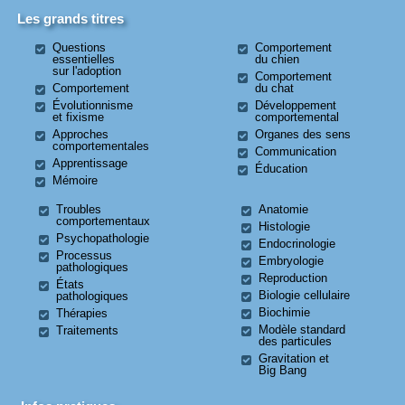
Les grands titres
Questions
Comportement
essentielles
du chien
sur l'adoption
Comportement
Comportement
du chat
Évolutionnisme
Développement
et fixisme
comportemental
Approches
Organes des sens
comportementales
Communication
Apprentissage
Éducation
Mémoire
Troubles
Anatomie
comportementaux
Histologie
Psychopathologie
Endocrinologie
Processus
Embryologie
pathologiques
Reproduction
États
Biologie cellulaire
pathologiques
Biochimie
Thérapies
Modèle standard
Traitements
des particules
Gravitation et
Big Bang