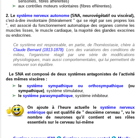
sensoriels, fibres afférentes)
aux contrôles moteurs volontaires (fibres efférentes).
2. Le
système nerveux autonome
(SNA, neurovégétatif ou viscéral),
c'est-à-dire involontaire (littéralement " qui se régit par ses propres lois
", est associé du fonctionnement automatique des organes comme les
muscles lisses, le muscle cardiaque, la majorité des glandes exocrines
ou endocrines.
Ce système est responsable, en partie, de l'homéostasie, chère à
Claude Bernard (1813-1878)
. Lors des variations des conditions de
milieu, l'organisme réagit par une série de modifications
physiologiques, mais aussi comportementales, qui lui permettent de
retrouver son équilibre.
Le SNA est composé de deux systèmes antagonistes de l'activité
des mêmes viscères :
le
système sympathique ou orthosympathique
(ou
sympathique)
, système stimulateur,
le
système parasympathique
, système inhibiteur.
On ajoute à l'heure actuelle le
système nerveux
entérique
qui est qualifié de " deuxième cerveau ", vu le
nombre de neurones qu'il contient et ses rôles
essentiels sur le cerveau lui-même