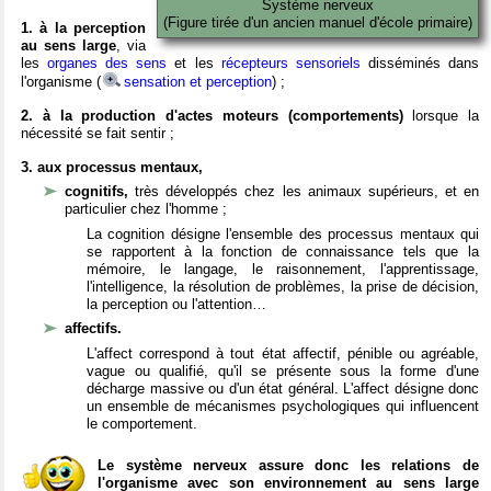
Système nerveux
(Figure tirée d'un ancien manuel d'école primaire)
1. à la perception
au sens large
, via
les
organes des sens
et les
récepteurs sensoriels
disséminés dans
l'organisme (
sensation et perception
) ;
2. à la production d'actes moteurs (comportements)
lorsque la
nécessité se fait sentir ;
3. aux processus mentaux,
cognitifs,
très développés chez les animaux supérieurs, et en
particulier chez l'homme ;
La cognition désigne l'ensemble des processus mentaux qui
se rapportent à la fonction de connaissance tels que la
mémoire, le langage, le raisonnement, l'apprentissage,
l'intelligence, la résolution de problèmes, la prise de décision,
la perception ou l'attention…
affectifs.
L'affect correspond à tout état affectif, pénible ou agréable,
vague ou qualifié, qu'il se présente sous la forme d'une
décharge massive ou d'un état général. L'affect désigne donc
un ensemble de mécanismes psychologiques qui influencent
le comportement.
Le système nerveux assure donc les relations de
l'organisme avec son environnement au sens large