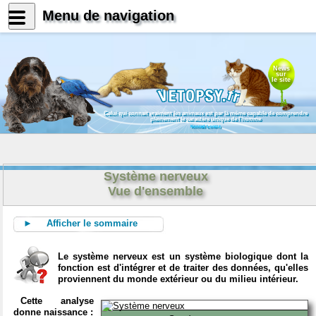
Menu de navigation
News
sur
le site
Celui qui connait vraiment les animaux est par là même capable de comprendre
pleinement le caractère unique de l'homme
Konrad Lorenz
Système nerveux
Vue d'ensemble
► Afficher le sommaire
Le système nerveux est un système biologique dont la
fonction est d'intégrer et de traiter des données, qu'elles
proviennent du monde extérieur ou du milieu intérieur.
Cette analyse
donne naissance :