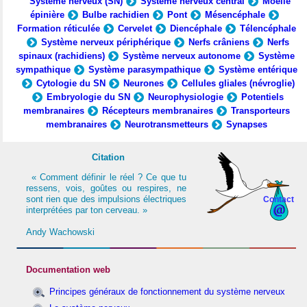
Système nerveux (SN)
Système nerveux central
Moelle
épinière
Bulbe rachidien
Pont
Mésencéphale
Formation réticulée
Cervelet
Diencéphale
Télencéphale
Système nerveux périphérique
Nerfs crâniens
Nerfs
spinaux (rachidiens)
Système nerveux autonome
Système
sympathique
Système parasympathique
Système entérique
Cytologie du SN
Neurones
Cellules gliales (névroglie)
Embryologie du SN
Neurophysiologie
Potentiels
membranaires
Récepteurs membranaires
Transporteurs
membranaires
Neurotransmetteurs
Synapses
Citation
« Comment définir le réel ? Ce que tu
ressens, vois, goûtes ou respires, ne
sont rien que des impulsions électriques
Contact
interprétées par ton cerveau. »
Andy Wachowski
Documentation web
Principes généraux de fonctionnement du système nerveux