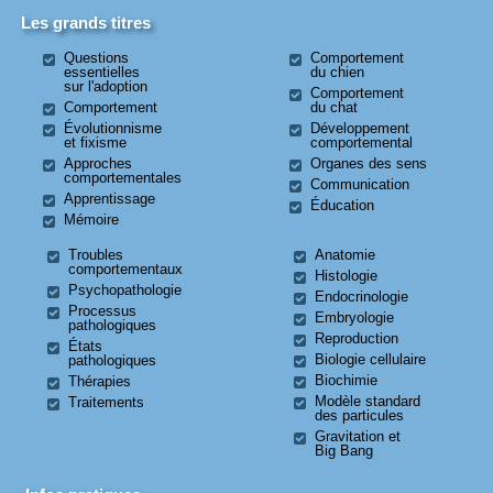
Les grands titres
Questions
Comportement
essentielles
du chien
sur l'adoption
Comportement
Comportement
du chat
Évolutionnisme
Développement
et fixisme
comportemental
Approches
Organes des sens
comportementales
Communication
Apprentissage
Éducation
Mémoire
Troubles
Anatomie
comportementaux
Histologie
Psychopathologie
Endocrinologie
Processus
Embryologie
pathologiques
Reproduction
États
Biologie cellulaire
pathologiques
Biochimie
Thérapies
Modèle standard
Traitements
des particules
Gravitation et
Big Bang