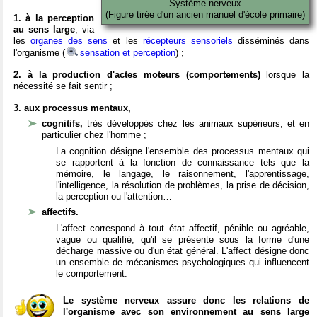
Système nerveux
(Figure tirée d'un ancien manuel d'école primaire)
1. à la perception
au sens large
, via
les
organes des sens
et les
récepteurs sensoriels
disséminés dans
l'organisme (
sensation et perception
) ;
2. à la production d'actes moteurs (comportements)
lorsque la
nécessité se fait sentir ;
3. aux processus mentaux,
cognitifs,
très développés chez les animaux supérieurs, et en
particulier chez l'homme ;
La cognition désigne l'ensemble des processus mentaux qui
se rapportent à la fonction de connaissance tels que la
mémoire, le langage, le raisonnement, l'apprentissage,
l'intelligence, la résolution de problèmes, la prise de décision,
la perception ou l'attention…
affectifs.
L'affect correspond à tout état affectif, pénible ou agréable,
vague ou qualifié, qu'il se présente sous la forme d'une
décharge massive ou d'un état général. L'affect désigne donc
un ensemble de mécanismes psychologiques qui influencent
le comportement.
Le système nerveux assure donc les relations de
l'organisme avec son environnement au sens large