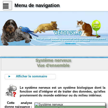
Menu de navigation
News
sur
le site
Celui qui connait vraiment les animaux est par là même capable de comprendre
pleinement le caractère unique de l'homme
Konrad Lorenz
Système nerveux
Vue d'ensemble
► Afficher le sommaire
Le système nerveux est un système biologique dont la
fonction est d'intégrer et de traiter des données, qu'elles
proviennent du monde extérieur ou du milieu intérieur.
Cette analyse
donne naissance :