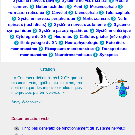
Système nerveux (SN)
Système nerveux central
Moelle
épinière
Bulbe rachidien
Pont
Mésencéphale
Formation réticulée
Cervelet
Diencéphale
Télencéphale
Système nerveux périphérique
Nerfs crâniens
Nerfs
spinaux (rachidiens)
Système nerveux autonome
Système
sympathique
Système parasympathique
Système entérique
Cytologie du SN
Neurones
Cellules gliales (névroglie)
Embryologie du SN
Neurophysiologie
Potentiels
membranaires
Récepteurs membranaires
Transporteurs
membranaires
Neurotransmetteurs
Synapses
Citation
« Comment définir le réel ? Ce que tu
ressens, vois, goûtes ou respires, ne
sont rien que des impulsions électriques
Contact
interprétées par ton cerveau. »
Andy Wachowski
Documentation web
Principes généraux de fonctionnement du système nerveux