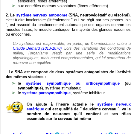
sensoriels, fibres afférentes)
aux contrôles moteurs volontaires (fibres efférentes).
2. Le
système nerveux autonome
(SNA, neurovégétatif ou viscéral),
c'est-à-dire involontaire (littéralement " qui se régit par ses propres lois
", est associé du fonctionnement automatique des organes comme les
muscles lisses, le muscle cardiaque, la majorité des glandes exocrines
ou endocrines.
Ce système est responsable, en partie, de l'homéostasie, chère à
Claude Bernard (1813-1878)
. Lors des variations des conditions de
milieu, l'organisme réagit par une série de modifications
physiologiques, mais aussi comportementales, qui lui permettent de
retrouver son équilibre.
Le SNA est composé de deux systèmes antagonistes de l'activité
des mêmes viscères :
le
système sympathique ou orthosympathique
(ou
sympathique)
, système stimulateur,
le
système parasympathique
, système inhibiteur.
On ajoute à l'heure actuelle le
système nerveux
entérique
qui est qualifié de " deuxième cerveau ", vu le
nombre de neurones qu'il contient et ses rôles
essentiels sur le cerveau lui-même