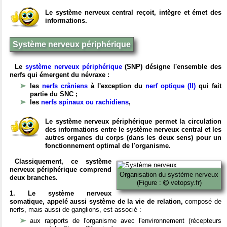
Le système nerveux central reçoit, intègre et émet des
informations.
Système nerveux périphérique
Le
système nerveux périphérique
(SNP) désigne l'ensemble des
nerfs qui émergent du névraxe :
les
nerfs crâniens
à l'exception du
nerf optique (II)
qui fait
partie du SNC ;
les
nerfs spinaux ou rachidiens
,
Le système nerveux périphérique permet la circulation
des informations entre le système nerveux central et les
autres organes du corps (dans les deux sens) pour un
fonctionnement optimal de l'organisme.
Classiquement, ce système
nerveux périphérique comprend
Organisation du système nerveux
deux branches.
(Figure :
vetopsy.fr)
1. Le système nerveux
somatique, appelé aussi système de la vie de relation,
composé de
nerfs, mais aussi de ganglions, est associé :
aux rapports de l'organisme avec l'environnement (récepteurs