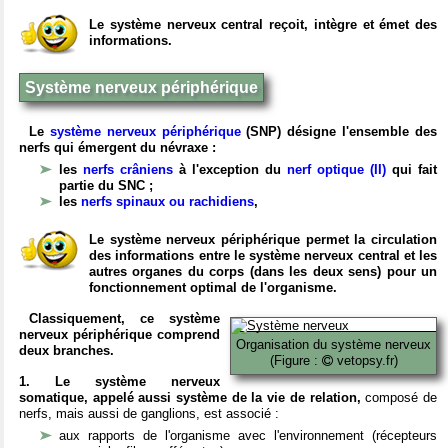
Le système nerveux central reçoit, intègre et émet des
informations.
Système nerveux périphérique
Le
système nerveux périphérique
(SNP) désigne l'ensemble des
nerfs qui émergent du névraxe :
les
nerfs crâniens
à l'exception du
nerf optique (II)
qui fait
partie du SNC ;
les
nerfs spinaux ou rachidiens
,
Le système nerveux périphérique permet la circulation
des informations entre le système nerveux central et les
autres organes du corps (dans les deux sens) pour un
fonctionnement optimal de l'organisme.
Classiquement, ce système
nerveux périphérique comprend
Organisation du système nerveux
deux branches.
(Figure :
vetopsy.fr)
1. Le système nerveux
somatique, appelé aussi système de la vie de relation,
composé de
nerfs, mais aussi de ganglions, est associé :
aux rapports de l'organisme avec l'environnement (récepteurs