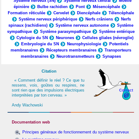
Système nerveux (SN)
Système nerveux central
Moelle
épinière
Bulbe rachidien
Pont
Mésencéphale
Formation réticulée
Cervelet
Diencéphale
Télencéphale
Système nerveux périphérique
Nerfs crâniens
Nerfs
spinaux (rachidiens)
Système nerveux autonome
Système
sympathique
Système parasympathique
Système entérique
Cytologie du SN
Neurones
Cellules gliales (névroglie)
Embryologie du SN
Neurophysiologie
Potentiels
membranaires
Récepteurs membranaires
Transporteurs
membranaires
Neurotransmetteurs
Synapses
Citation
« Comment définir le réel ? Ce que tu
ressens, vois, goûtes ou respires, ne
sont rien que des impulsions électriques
Contact
interprétées par ton cerveau. »
Andy Wachowski
Documentation web
Principes généraux de fonctionnement du système nerveux