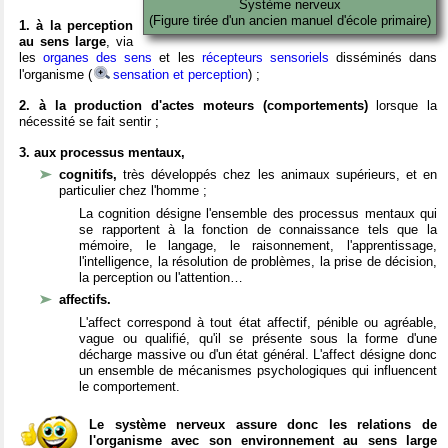
Système nerveux
(Figure tirée d'un ancien manuel d'école primaire)
1. à la perception
au sens large
, via
les
organes des sens
et les
récepteurs sensoriels
disséminés dans
l'organisme (
sensation et perception
) ;
2. à la production d'actes moteurs (comportements)
lorsque la
nécessité se fait sentir ;
3. aux processus mentaux,
cognitifs,
très développés chez les animaux supérieurs, et en
particulier chez l'homme ;
La cognition désigne l'ensemble des processus mentaux qui
se rapportent à la fonction de connaissance tels que la
mémoire, le langage, le raisonnement, l'apprentissage,
l'intelligence, la résolution de problèmes, la prise de décision,
la perception ou l'attention…
affectifs.
L'affect correspond à tout état affectif, pénible ou agréable,
vague ou qualifié, qu'il se présente sous la forme d'une
décharge massive ou d'un état général. L'affect désigne donc
un ensemble de mécanismes psychologiques qui influencent
le comportement.
Le système nerveux assure donc les relations de
l'organisme avec son environnement au sens large