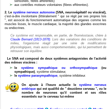
sensoriels, fibres afférentes)
aux contrôles moteurs volontaires (fibres efférentes).
2. Le
système nerveux autonome
(SNA, neurovégétatif ou viscéral),
c'est-à-dire involontaire (littéralement " qui se régit par ses propres lois
", est associé du fonctionnement automatique des organes comme les
muscles lisses, le muscle cardiaque, la majorité des glandes exocrines
ou endocrines.
Ce système est responsable, en partie, de l'homéostasie, chère à
Claude Bernard (1813-1878)
. Lors des variations des conditions de
milieu, l'organisme réagit par une série de modifications
physiologiques, mais aussi comportementales, qui lui permettent de
retrouver son équilibre.
Le SNA est composé de deux systèmes antagonistes de l'activité
des mêmes viscères :
le
système sympathique ou orthosympathique
(ou
sympathique)
, système stimulateur,
le
système parasympathique
, système inhibiteur.
On ajoute à l'heure actuelle le
système nerveux
entérique
qui est qualifié de " deuxième cerveau ", vu le
nombre de neurones qu'il contient et ses rôles
essentiels sur le cerveau lui-même