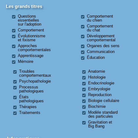
Les grands titres
Questions
Comportement
essentielles
du chien
sur l'adoption
Comportement
Comportement
du chat
Évolutionnisme
Développement
et fixisme
comportemental
Approches
Organes des sens
comportementales
Communication
Apprentissage
Éducation
Mémoire
Troubles
Anatomie
comportementaux
Histologie
Psychopathologie
Endocrinologie
Processus
Embryologie
pathologiques
Reproduction
États
Biologie cellulaire
pathologiques
Biochimie
Thérapies
Modèle standard
Traitements
des particules
Gravitation et
Big Bang