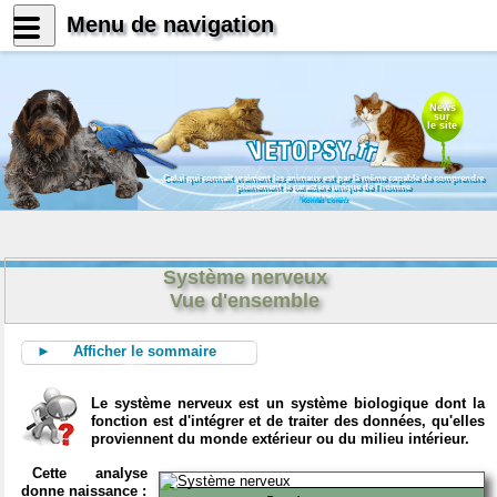
Menu de navigation
News
sur
le site
Celui qui connait vraiment les animaux est par là même capable de comprendre
pleinement le caractère unique de l'homme
Konrad Lorenz
Système nerveux
Vue d'ensemble
► Afficher le sommaire
Le système nerveux est un système biologique dont la
fonction est d'intégrer et de traiter des données, qu'elles
proviennent du monde extérieur ou du milieu intérieur.
Cette analyse
donne naissance :