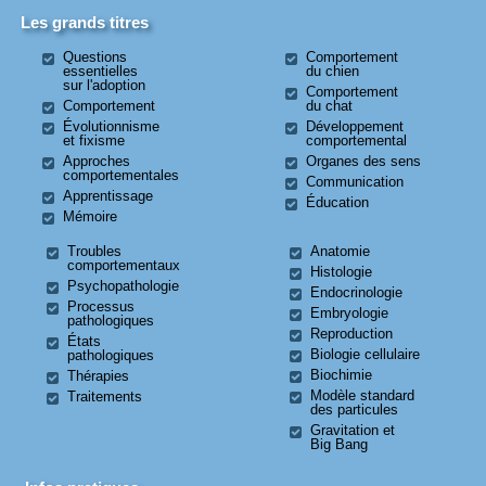
Les grands titres
Questions
Comportement
essentielles
du chien
sur l'adoption
Comportement
Comportement
du chat
Évolutionnisme
Développement
et fixisme
comportemental
Approches
Organes des sens
comportementales
Communication
Apprentissage
Éducation
Mémoire
Troubles
Anatomie
comportementaux
Histologie
Psychopathologie
Endocrinologie
Processus
Embryologie
pathologiques
Reproduction
États
Biologie cellulaire
pathologiques
Biochimie
Thérapies
Modèle standard
Traitements
des particules
Gravitation et
Big Bang