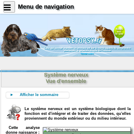
Menu de navigation
News
sur
le site
Celui qui connait vraiment les animaux est par là même capable de comprendre
pleinement le caractère unique de l'homme
Konrad Lorenz
Système nerveux
Vue d'ensemble
► Afficher le sommaire
Le système nerveux est un système biologique dont la
fonction est d'intégrer et de traiter des données, qu'elles
proviennent du monde extérieur ou du milieu intérieur.
Cette analyse
donne naissance :