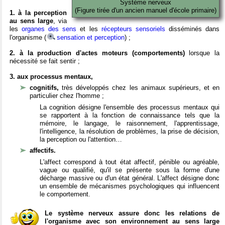
Système nerveux
(Figure tirée d'un ancien manuel d'école primaire)
1. à la perception
au sens large
, via
les
organes des sens
et les
récepteurs sensoriels
disséminés dans
l'organisme (
sensation et perception
) ;
2. à la production d'actes moteurs (comportements)
lorsque la
nécessité se fait sentir ;
3. aux processus mentaux,
cognitifs,
très développés chez les animaux supérieurs, et en
particulier chez l'homme ;
La cognition désigne l'ensemble des processus mentaux qui
se rapportent à la fonction de connaissance tels que la
mémoire, le langage, le raisonnement, l'apprentissage,
l'intelligence, la résolution de problèmes, la prise de décision,
la perception ou l'attention…
affectifs.
L'affect correspond à tout état affectif, pénible ou agréable,
vague ou qualifié, qu'il se présente sous la forme d'une
décharge massive ou d'un état général. L'affect désigne donc
un ensemble de mécanismes psychologiques qui influencent
le comportement.
Le système nerveux assure donc les relations de
l'organisme avec son environnement au sens large