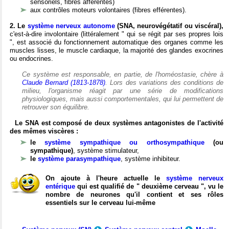
sensoriels, fibres afférentes)
aux contrôles moteurs volontaires (fibres efférentes).
2. Le
système nerveux autonome
(SNA, neurovégétatif ou viscéral),
c'est-à-dire involontaire (littéralement " qui se régit par ses propres lois
", est associé du fonctionnement automatique des organes comme les
muscles lisses, le muscle cardiaque, la majorité des glandes exocrines
ou endocrines.
Ce système est responsable, en partie, de l'homéostasie, chère à
Claude Bernard (1813-1878)
. Lors des variations des conditions de
milieu, l'organisme réagit par une série de modifications
physiologiques, mais aussi comportementales, qui lui permettent de
retrouver son équilibre.
Le SNA est composé de deux systèmes antagonistes de l'activité
des mêmes viscères :
le
système sympathique ou orthosympathique
(ou
sympathique)
, système stimulateur,
le
système parasympathique
, système inhibiteur.
On ajoute à l'heure actuelle le
système nerveux
entérique
qui est qualifié de " deuxième cerveau ", vu le
nombre de neurones qu'il contient et ses rôles
essentiels sur le cerveau lui-même