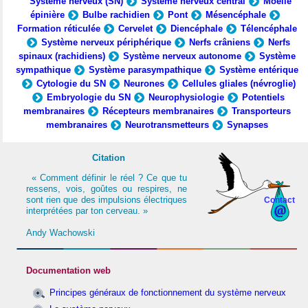
Système nerveux (SN)
Système nerveux central
Moelle
épinière
Bulbe rachidien
Pont
Mésencéphale
Formation réticulée
Cervelet
Diencéphale
Télencéphale
Système nerveux périphérique
Nerfs crâniens
Nerfs
spinaux (rachidiens)
Système nerveux autonome
Système
sympathique
Système parasympathique
Système entérique
Cytologie du SN
Neurones
Cellules gliales (névroglie)
Embryologie du SN
Neurophysiologie
Potentiels
membranaires
Récepteurs membranaires
Transporteurs
membranaires
Neurotransmetteurs
Synapses
Citation
« Comment définir le réel ? Ce que tu
ressens, vois, goûtes ou respires, ne
sont rien que des impulsions électriques
Contact
interprétées par ton cerveau. »
Andy Wachowski
Documentation web
Principes généraux de fonctionnement du système nerveux