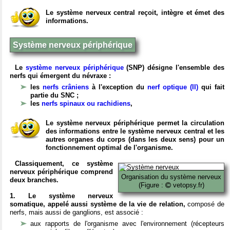
Le système nerveux central reçoit, intègre et émet des
informations.
Système nerveux périphérique
Le
système nerveux périphérique
(SNP) désigne l'ensemble des
nerfs qui émergent du névraxe :
les
nerfs crâniens
à l'exception du
nerf optique (II)
qui fait
partie du SNC ;
les
nerfs spinaux ou rachidiens
,
Le système nerveux périphérique permet la circulation
des informations entre le système nerveux central et les
autres organes du corps (dans les deux sens) pour un
fonctionnement optimal de l'organisme.
Classiquement, ce système
nerveux périphérique comprend
Organisation du système nerveux
deux branches.
(Figure :
vetopsy.fr)
1. Le système nerveux
somatique, appelé aussi système de la vie de relation,
composé de
nerfs, mais aussi de ganglions, est associé :
aux rapports de l'organisme avec l'environnement (récepteurs