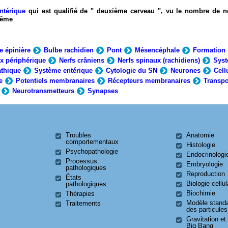
ntérique
qui est qualifié de " deuxième cerveau ", vu le nombre de n
-même
e épinière
Bulbe rachidien
Pont
Mésencéphale
Formation 
x périphérique
Nerfs crâniens
Nerfs spinaux (rachidiens)
Syst
thique
Système entérique
Cytologie du SN
Neurones
Cell
e
Potentiels membranaires
Récepteurs membranaires
Transpo
Neurotransmetteurs
Synapses
Troubles
Anatomie
comportementaux
Histologie
Psychopathologie
Endocrinologi
Processus
Embryologie
pathologiques
Reproduction
États
Biologie cellul
pathologiques
Biochimie
Thérapies
Modèle stand
Traitements
des particules
Gravitation et
Big Bang