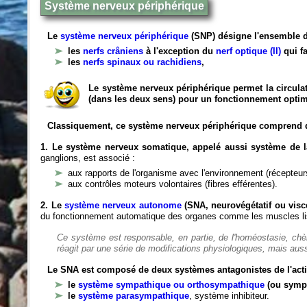
Système nerveux périphérique
Le
système nerveux périphérique
(SNP) désigne l'ensemble d
les
nerfs crâniens
à l'exception du
nerf optique (II)
qui fa
les
nerfs spinaux ou rachidiens
,
Le système nerveux périphérique permet la circulat
(dans les deux sens) pour un fonctionnement optim
Classiquement, ce système nerveux périphérique comprend 
1. Le système nerveux somatique, appelé aussi système de la
ganglions, est associé :
aux rapports de l'organisme avec l'environnement (récepteurs
aux contrôles moteurs volontaires (fibres efférentes).
2. Le
système nerveux autonome
(SNA, neurovégétatif ou viscé
du fonctionnement automatique des organes comme les muscles liss
Ce système est responsable, en partie, de l'homéostasie, ch
réagit par une série de modifications physiologiques, mais auss
Le SNA est composé de deux systèmes antagonistes de l'acti
le
système sympathique ou orthosympathique
(ou symp
le
système parasympathique
, système inhibiteur.