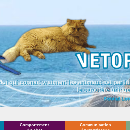
lui qui connait vraiment les animaux est par
le caractère uniqu
Konrad Lor
Comportement
Communication