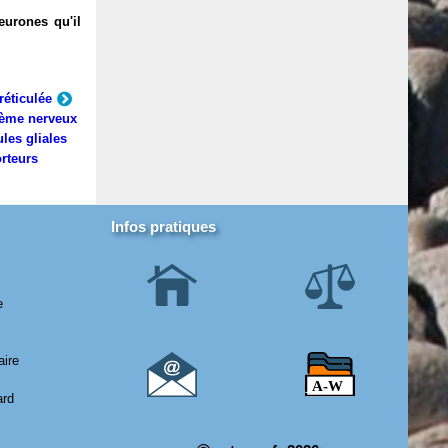
eurones qu'il
réticulée
ème nerveux
ules gliales
rteurs
Infos pratiques
e
aire
ard