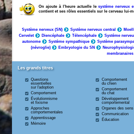
On ajoute à l'heure actuelle le
système nerveux e
contient et ses rôles essentiels sur le cerveau lui
Système nerveux (SN)
Système nerveux central
Moell
Cervelet
Diencéphale
Télencéphale
Système nerveu
autonome
Système sympathique
Système parasympa
(névroglie)
Embryologie du SN
Neurophysiologi
membranaires
Les grands titres
Questions
Comportement
essentielles
du chien
sur l'adoption
Comportement
Comportement
du chat
Évolutionnisme
Développement
et fixisme
comportemental
Approches
Organes des sens
comportementales
Communication
Apprentissage
Éducation
Mémoire