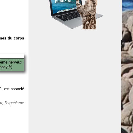
publicité
anes du corps
tème nerveux
psy.fr)
 ", est associé
eu, l'organisme