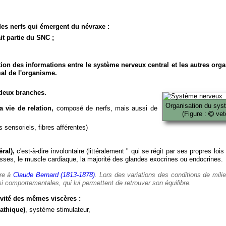
es nerfs qui émergent du névraxe :
it partie du SNC ;
ion des informations entre le système nerveux central et les autres org
al de l'organisme.
deux branches.
Organisation du sys
 vie de relation,
composé de nerfs, mais aussi de
(Figure :
veto
 sensoriels, fibres afférentes)
ral),
c'est-à-dire involontaire (littéralement " qui se régit par ses propres lois
es, le muscle cardiaque, la majorité des glandes exocrines ou endocrines.
ère à
Claude Bernard (1813-1878)
. Lors des variations des conditions de mili
i comportementales, qui lui permettent de retrouver son équilibre.
vité des mêmes viscères :
athique)
, système stimulateur,