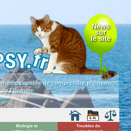
News
sur
le site
 là même capable de comprendre pleinement
e de l'homme
enz
Biologie et
Troubles du