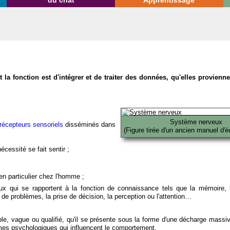
du chat
Apprentissage
la fonction est d'intégrer et de traiter des données, qu'elles provien
Système nerveux
récepteurs sensoriels
disséminés dans
(Figure tirée d'un ancien manuel d'é
écessité se fait sentir ;
en particulier chez l'homme ;
x qui se rapportent à la fonction de connaissance tels que la mémoire, l
on de problèmes, la prise de décision, la perception ou l'attention…
able, vague ou qualifié, qu'il se présente sous la forme d'une décharge massi
mes psychologiques qui influencent le comportement.