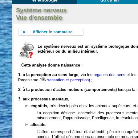
et éthologie
du chien
Système nerveux
Vue d'ensemble
► Afficher le sommaire
Le système nerveux est un système biologique dont 
extérieur ou du milieu intérieur.
Cette analyse donne naissance :
1. à la perception au sens large
, via les
organes des sens
et les
l'organisme (
sensation et perception
) ;
2. à la production d'actes moteurs (comportements)
lorsque la n
3. aux processus mentaux,
cognitifs,
très développés chez les animaux supérieurs, et 
La cognition désigne l'ensemble des processus mentau
raisonnement, l'apprentissage, l'intelligence, la résoluti
affectifs.
L'affect correspond à tout état affectif, pénible ou agré
général. L'affect désigne donc un ensemble de mécanis