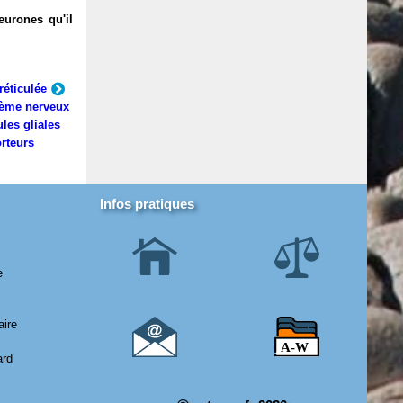
eurones qu'il
réticulée
ème nerveux
ules gliales
rteurs
Infos pratiques
e
aire
ard