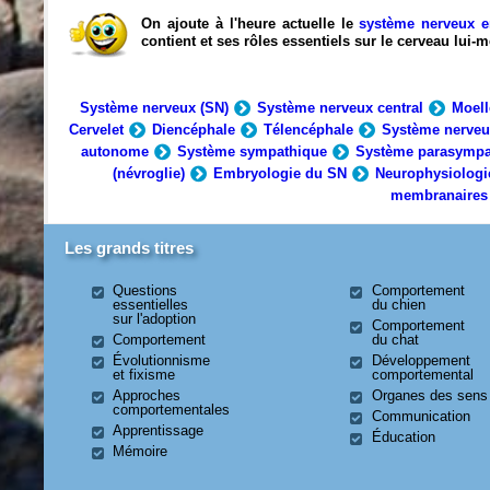
On ajoute à l'heure actuelle le
système nerveux e
contient et ses rôles essentiels sur le cerveau lui
Système nerveux (SN)
Système nerveux central
Moell
Cervelet
Diencéphale
Télencéphale
Système nerveu
autonome
Système sympathique
Système parasympa
(névroglie)
Embryologie du SN
Neurophysiologi
membranaires
Les grands titres
Questions
Comportement
essentielles
du chien
sur l'adoption
Comportement
Comportement
du chat
Évolutionnisme
Développement
et fixisme
comportemental
Approches
Organes des sens
comportementales
Communication
Apprentissage
Éducation
Mémoire