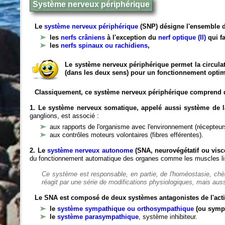
Système nerveux périphérique
Le
système nerveux périphérique
(SNP) désigne l'ensemble d
les
nerfs crâniens
à l'exception du
nerf optique (II)
qui fa
les
nerfs spinaux ou rachidiens
,
Le système nerveux périphérique permet la circulat
(dans les deux sens) pour un fonctionnement optim
Classiquement, ce système nerveux périphérique comprend 
1. Le système nerveux somatique, appelé aussi système de la
ganglions, est associé :
aux rapports de l'organisme avec l'environnement (récepteurs
aux contrôles moteurs volontaires (fibres efférentes).
2. Le
système nerveux autonome
(SNA, neurovégétatif ou viscé
du fonctionnement automatique des organes comme les muscles liss
Ce système est responsable, en partie, de l'homéostasie, ch
réagit par une série de modifications physiologiques, mais auss
Le SNA est composé de deux systèmes antagonistes de l'acti
le
système sympathique ou orthosympathique
(ou symp
le
système parasympathique
, système inhibiteur.