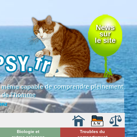
News
sur
le site
 là même capable de comprendre pleinement
e de l'homme
enz
Biologie et
Troubles du