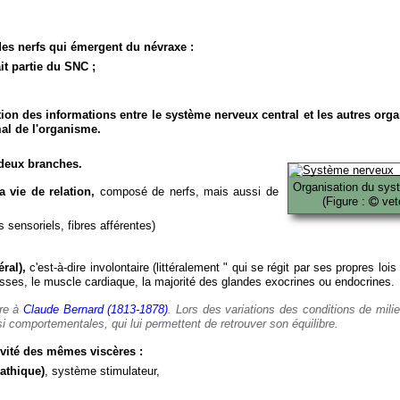
es nerfs qui émergent du névraxe :
it partie du SNC ;
ion des informations entre le système nerveux central et les autres org
al de l'organisme.
deux branches.
Organisation du sys
 vie de relation,
composé de nerfs, mais aussi de
(Figure :
veto
 sensoriels, fibres afférentes)
ral),
c'est-à-dire involontaire (littéralement " qui se régit par ses propres lois
es, le muscle cardiaque, la majorité des glandes exocrines ou endocrines.
ère à
Claude Bernard (1813-1878)
. Lors des variations des conditions de mili
i comportementales, qui lui permettent de retrouver son équilibre.
vité des mêmes viscères :
athique)
, système stimulateur,