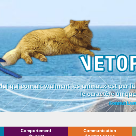
lui qui connait vraiment les animaux est par
le caractère uniqu
Konrad Lor
Comportement
Communication