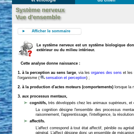
et éthologie
du chien
Système nerveux
Vue d'ensemble
► Afficher le sommaire
Le système nerveux est un système biologique dont 
extérieur ou du milieu intérieur.
Cette analyse donne naissance :
1. à la perception au sens large
, via les
organes des sens
et les
l'organisme (
sensation et perception
) ;
2. à la production d'actes moteurs (comportements)
lorsque la n
3. aux processus mentaux,
cognitifs,
très développés chez les animaux supérieurs, et 
La cognition désigne l'ensemble des processus mentau
raisonnement, l'apprentissage, l'intelligence, la résoluti
affectifs.
L'affect correspond à tout état affectif, pénible ou agré
général. L'affect désigne donc un ensemble de mécanis