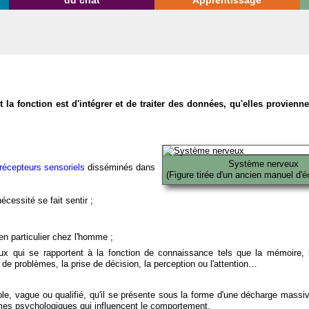
du chat
Apprentissage
la fonction est d'intégrer et de traiter des données, qu'elles provien
Système nerveux
récepteurs sensoriels
disséminés dans
(Figure tirée d'un ancien manuel d'é
écessité se fait sentir ;
en particulier chez l'homme ;
x qui se rapportent à la fonction de connaissance tels que la mémoire, l
on de problèmes, la prise de décision, la perception ou l'attention…
able, vague ou qualifié, qu'il se présente sous la forme d'une décharge massi
mes psychologiques qui influencent le comportement.