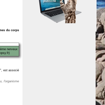
publicité
anes du corps
tème nerveux
psy.fr)
 ", est associé
eu, l'organisme