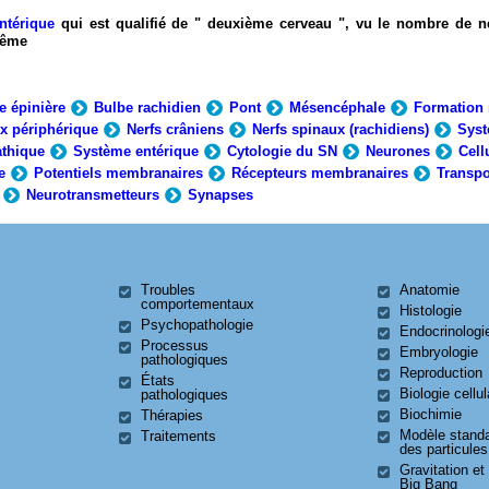
ntérique
qui est qualifié de " deuxième cerveau ", vu le nombre de n
-même
e épinière
Bulbe rachidien
Pont
Mésencéphale
Formation 
x périphérique
Nerfs crâniens
Nerfs spinaux (rachidiens)
Syst
thique
Système entérique
Cytologie du SN
Neurones
Cell
e
Potentiels membranaires
Récepteurs membranaires
Transpo
Neurotransmetteurs
Synapses
Troubles
Anatomie
comportementaux
Histologie
Psychopathologie
Endocrinologi
Processus
Embryologie
pathologiques
Reproduction
États
Biologie cellul
pathologiques
Biochimie
Thérapies
Modèle stand
Traitements
des particules
Gravitation et
Big Bang