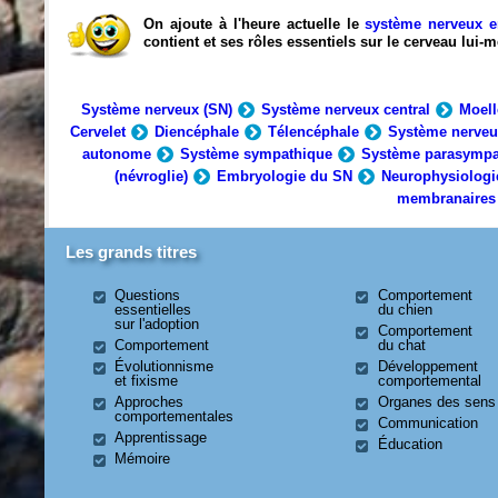
On ajoute à l'heure actuelle le
système nerveux e
contient et ses rôles essentiels sur le cerveau lui
Système nerveux (SN)
Système nerveux central
Moell
Cervelet
Diencéphale
Télencéphale
Système nerveu
autonome
Système sympathique
Système parasympa
(névroglie)
Embryologie du SN
Neurophysiologi
membranaires
Les grands titres
Questions
Comportement
essentielles
du chien
sur l'adoption
Comportement
Comportement
du chat
Évolutionnisme
Développement
et fixisme
comportemental
Approches
Organes des sens
comportementales
Communication
Apprentissage
Éducation
Mémoire