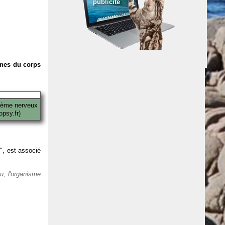
publicité
anes du corps
tème nerveux
psy.fr)
 ", est associé
eu, l'organisme