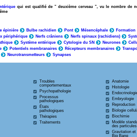
ntérique
qui est qualifié de " deuxième cerveau ", vu le nombre de n
-même
e épinière
Bulbe rachidien
Pont
Mésencéphale
Formation 
x périphérique
Nerfs crâniens
Nerfs spinaux (rachidiens)
Syst
thique
Système entérique
Cytologie du SN
Neurones
Cell
e
Potentiels membranaires
Récepteurs membranaires
Transpo
Neurotransmetteurs
Synapses
Troubles
Anatomie
comportementaux
Histologie
Psychopathologie
Endocrinologi
Processus
Embryologie
pathologiques
Reproduction
États
Biologie cellul
pathologiques
Biochimie
Thérapies
Modèle stand
Traitements
des particules
Gravitation et
Big Bang