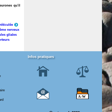
eurones qu'il
réticulée
ème nerveux
ules gliales
rteurs
Infos pratiques
e
aire
ard