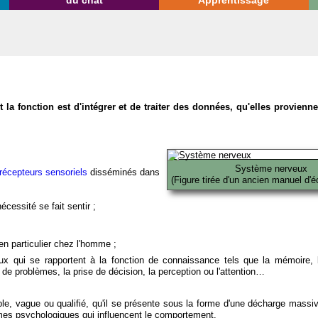
du chat
Apprentissage
la fonction est d'intégrer et de traiter des données, qu'elles provien
Système nerveux
récepteurs sensoriels
disséminés dans
(Figure tirée d'un ancien manuel d'é
écessité se fait sentir ;
en particulier chez l'homme ;
x qui se rapportent à la fonction de connaissance tels que la mémoire, l
on de problèmes, la prise de décision, la perception ou l'attention…
able, vague ou qualifié, qu'il se présente sous la forme d'une décharge massi
mes psychologiques qui influencent le comportement.