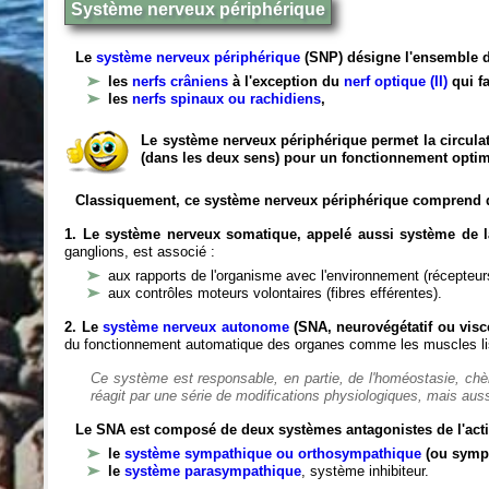
Système nerveux périphérique
Le
système nerveux périphérique
(SNP) désigne l'ensemble d
les
nerfs crâniens
à l'exception du
nerf optique (II)
qui fa
les
nerfs spinaux ou rachidiens
,
Le système nerveux périphérique permet la circulat
(dans les deux sens) pour un fonctionnement optim
Classiquement, ce système nerveux périphérique comprend 
1. Le système nerveux somatique, appelé aussi système de la
ganglions, est associé :
aux rapports de l'organisme avec l'environnement (récepteurs
aux contrôles moteurs volontaires (fibres efférentes).
2. Le
système nerveux autonome
(SNA, neurovégétatif ou viscé
du fonctionnement automatique des organes comme les muscles liss
Ce système est responsable, en partie, de l'homéostasie, ch
réagit par une série de modifications physiologiques, mais auss
Le SNA est composé de deux systèmes antagonistes de l'acti
le
système sympathique ou orthosympathique
(ou symp
le
système parasympathique
, système inhibiteur.