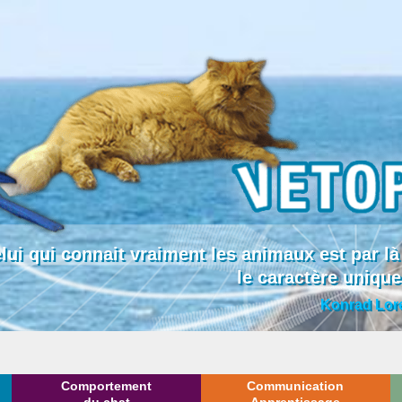
lui qui connait vraiment les animaux est par
le caractère uniqu
Konrad Lor
Comportement
Communication