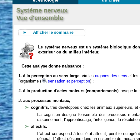
et éthologie
du chien
Système nerveux
Vue d'ensemble
► Afficher le sommaire
Le système nerveux est un système biologique dont 
extérieur ou du milieu intérieur.
Cette analyse donne naissance :
1. à la perception au sens large
, via les
organes des sens
et les
l'organisme (
sensation et perception
) ;
2. à la production d'actes moteurs (comportements)
lorsque la n
3. aux processus mentaux,
cognitifs,
très développés chez les animaux supérieurs, et 
La cognition désigne l'ensemble des processus mentau
raisonnement, l'apprentissage, l'intelligence, la résoluti
affectifs.
L'affect correspond à tout état affectif, pénible ou agré
général. L'affect désigne donc un ensemble de mécanis