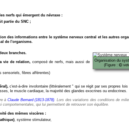
es nerfs qui émergent du névraxe :
it partie du SNC ;
ion des informations entre le système nerveux central et les autres org
al de l'organisme.
deux branches.
Organisation du sys
 vie de relation,
composé de nerfs, mais aussi de
(Figure :
veto
 sensoriels, fibres afférentes)
ral),
c'est-à-dire involontaire (littéralement " qui se régit par ses propres lois
es, le muscle cardiaque, la majorité des glandes exocrines ou endocrines.
ère à
Claude Bernard (1813-1878)
. Lors des variations des conditions de mili
i comportementales, qui lui permettent de retrouver son équilibre.
vité des mêmes viscères :
athique)
, système stimulateur,