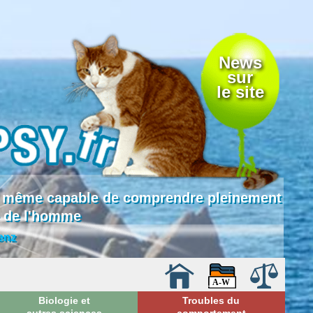
News
sur
le site
 là même capable de comprendre pleinement
e de l'homme
enz
Biologie et
Troubles du