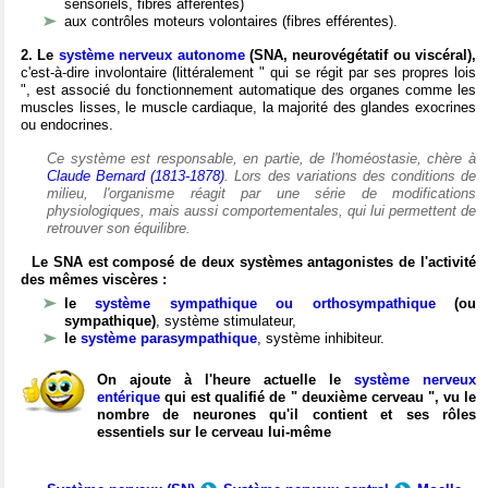
sensoriels, fibres afférentes)
aux contrôles moteurs volontaires (fibres efférentes).
2. Le
système nerveux autonome
(SNA, neurovégétatif ou viscéral),
c'est-à-dire involontaire (littéralement " qui se régit par ses propres lois
", est associé du fonctionnement automatique des organes comme les
muscles lisses, le muscle cardiaque, la majorité des glandes exocrines
ou endocrines.
Ce système est responsable, en partie, de l'homéostasie, chère à
Claude Bernard (1813-1878)
. Lors des variations des conditions de
milieu, l'organisme réagit par une série de modifications
physiologiques, mais aussi comportementales, qui lui permettent de
retrouver son équilibre.
Le SNA est composé de deux systèmes antagonistes de l'activité
des mêmes viscères :
le
système sympathique ou orthosympathique
(ou
sympathique)
, système stimulateur,
le
système parasympathique
, système inhibiteur.
On ajoute à l'heure actuelle le
système nerveux
entérique
qui est qualifié de " deuxième cerveau ", vu le
nombre de neurones qu'il contient et ses rôles
essentiels sur le cerveau lui-même