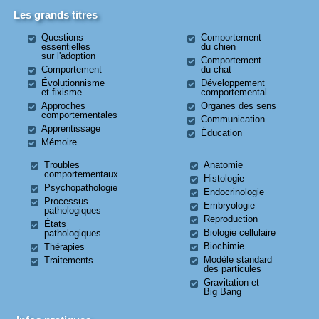
Les grands titres
Questions
Comportement
essentielles
du chien
sur l'adoption
Comportement
Comportement
du chat
Évolutionnisme
Développement
et fixisme
comportemental
Approches
Organes des sens
comportementales
Communication
Apprentissage
Éducation
Mémoire
Troubles
Anatomie
comportementaux
Histologie
Psychopathologie
Endocrinologie
Processus
Embryologie
pathologiques
Reproduction
États
Biologie cellulaire
pathologiques
Biochimie
Thérapies
Modèle standard
Traitements
des particules
Gravitation et
Big Bang