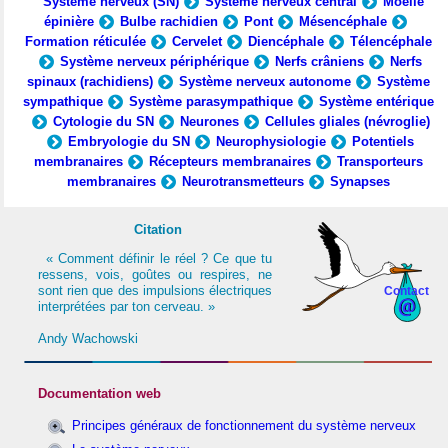
Système nerveux (SN)
Système nerveux central
Moelle
épinière
Bulbe rachidien
Pont
Mésencéphale
Formation réticulée
Cervelet
Diencéphale
Télencéphale
Système nerveux périphérique
Nerfs crâniens
Nerfs
spinaux (rachidiens)
Système nerveux autonome
Système
sympathique
Système parasympathique
Système entérique
Cytologie du SN
Neurones
Cellules gliales (névroglie)
Embryologie du SN
Neurophysiologie
Potentiels
membranaires
Récepteurs membranaires
Transporteurs
membranaires
Neurotransmetteurs
Synapses
Citation
« Comment définir le réel ? Ce que tu
ressens, vois, goûtes ou respires, ne
sont rien que des impulsions électriques
Contact
interprétées par ton cerveau. »
Andy Wachowski
Documentation web
Principes généraux de fonctionnement du système nerveux