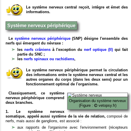
Le système nerveux central reçoit, intègre et émet des
informations.
Système nerveux périphérique
Le
système nerveux périphérique
(SNP) désigne l'ensemble des
nerfs qui émergent du névraxe :
les
nerfs crâniens
à l'exception du
nerf optique (II)
qui fait
partie du SNC ;
les
nerfs spinaux ou rachidiens
,
Le système nerveux périphérique permet la circulation
des informations entre le système nerveux central et les
autres organes du corps (dans les deux sens) pour un
fonctionnement optimal de l'organisme.
Classiquement, ce système
nerveux périphérique comprend
Organisation du système nerveux
deux branches.
(Figure :
vetopsy.fr)
1. Le système nerveux
somatique, appelé aussi système de la vie de relation,
composé de
nerfs, mais aussi de ganglions, est associé :
aux rapports de l'organisme avec l'environnement (récepteurs