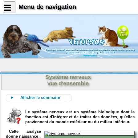
Menu de navigation
News
sur
le site
Celui qui connait vraiment les animaux est par là même capable de comprendre
pleinement le caractère unique de l'homme
Konrad Lorenz
Système nerveux
Vue d'ensemble
► Afficher le sommaire
Le système nerveux est un système biologique dont la
fonction est d'intégrer et de traiter des données, qu'elles
proviennent du monde extérieur ou du milieu intérieur.
Cette analyse
donne naissance :