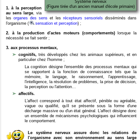
Système nerveux
(Figure tirée d'un ancien manuel d'école primaire)
1. à la perception
au sens large
, via
les
organes des sens
et les
récepteurs sensoriels
disséminés dans
l'organisme (
sensation et perception
) ;
2. à la production d'actes moteurs (comportements)
lorsque la
nécessité se fait sentir ;
3. aux processus mentaux,
cognitifs,
très développés chez les animaux supérieurs, et en
particulier chez l'homme ;
La cognition désigne l'ensemble des processus mentaux qui
se rapportent à la fonction de connaissance tels que la
mémoire, le langage, le raisonnement, l'apprentissage,
l'intelligence, la résolution de problèmes, la prise de décision,
la perception ou l'attention…
affectifs.
L'affect correspond à tout état affectif, pénible ou agréable,
vague ou qualifié, qu'il se présente sous la forme d'une
décharge massive ou d'un état général. L'affect désigne donc
un ensemble de mécanismes psychologiques qui influencent
le comportement.
Le système nerveux assure donc les relations de
l'organisme avec son environnement au sens large