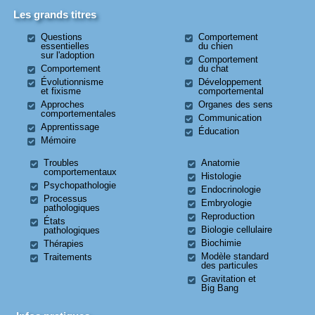
Les grands titres
Questions
Comportement
essentielles
du chien
sur l'adoption
Comportement
Comportement
du chat
Évolutionnisme
Développement
et fixisme
comportemental
Approches
Organes des sens
comportementales
Communication
Apprentissage
Éducation
Mémoire
Troubles
Anatomie
comportementaux
Histologie
Psychopathologie
Endocrinologie
Processus
Embryologie
pathologiques
Reproduction
États
Biologie cellulaire
pathologiques
Biochimie
Thérapies
Modèle standard
Traitements
des particules
Gravitation et
Big Bang