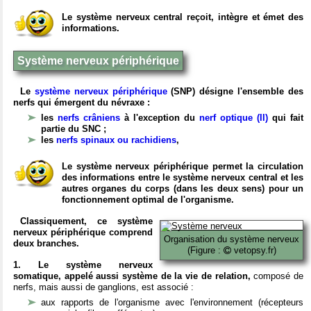
Le système nerveux central reçoit, intègre et émet des
informations.
Système nerveux périphérique
Le
système nerveux périphérique
(SNP) désigne l'ensemble des
nerfs qui émergent du névraxe :
les
nerfs crâniens
à l'exception du
nerf optique (II)
qui fait
partie du SNC ;
les
nerfs spinaux ou rachidiens
,
Le système nerveux périphérique permet la circulation
des informations entre le système nerveux central et les
autres organes du corps (dans les deux sens) pour un
fonctionnement optimal de l'organisme.
Classiquement, ce système
nerveux périphérique comprend
Organisation du système nerveux
deux branches.
(Figure :
vetopsy.fr)
1. Le système nerveux
somatique, appelé aussi système de la vie de relation,
composé de
nerfs, mais aussi de ganglions, est associé :
aux rapports de l'organisme avec l'environnement (récepteurs