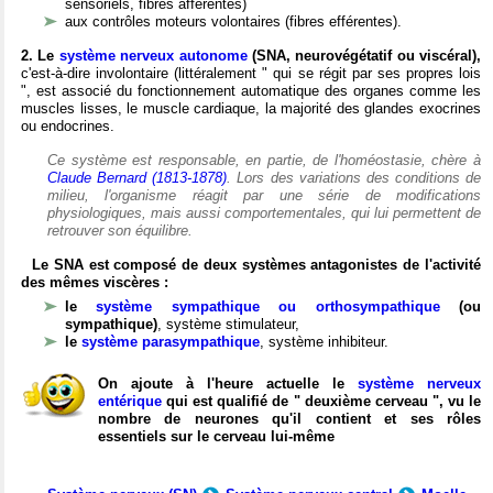
sensoriels, fibres afférentes)
aux contrôles moteurs volontaires (fibres efférentes).
2. Le
système nerveux autonome
(SNA, neurovégétatif ou viscéral),
c'est-à-dire involontaire (littéralement " qui se régit par ses propres lois
", est associé du fonctionnement automatique des organes comme les
muscles lisses, le muscle cardiaque, la majorité des glandes exocrines
ou endocrines.
Ce système est responsable, en partie, de l'homéostasie, chère à
Claude Bernard (1813-1878)
. Lors des variations des conditions de
milieu, l'organisme réagit par une série de modifications
physiologiques, mais aussi comportementales, qui lui permettent de
retrouver son équilibre.
Le SNA est composé de deux systèmes antagonistes de l'activité
des mêmes viscères :
le
système sympathique ou orthosympathique
(ou
sympathique)
, système stimulateur,
le
système parasympathique
, système inhibiteur.
On ajoute à l'heure actuelle le
système nerveux
entérique
qui est qualifié de " deuxième cerveau ", vu le
nombre de neurones qu'il contient et ses rôles
essentiels sur le cerveau lui-même