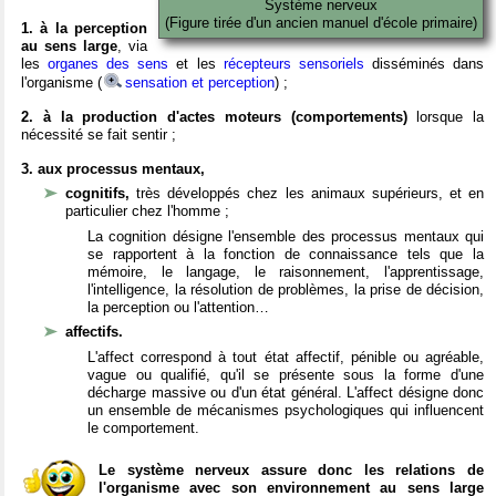
Système nerveux
(Figure tirée d'un ancien manuel d'école primaire)
1. à la perception
au sens large
, via
les
organes des sens
et les
récepteurs sensoriels
disséminés dans
l'organisme (
sensation et perception
) ;
2. à la production d'actes moteurs (comportements)
lorsque la
nécessité se fait sentir ;
3. aux processus mentaux,
cognitifs,
très développés chez les animaux supérieurs, et en
particulier chez l'homme ;
La cognition désigne l'ensemble des processus mentaux qui
se rapportent à la fonction de connaissance tels que la
mémoire, le langage, le raisonnement, l'apprentissage,
l'intelligence, la résolution de problèmes, la prise de décision,
la perception ou l'attention…
affectifs.
L'affect correspond à tout état affectif, pénible ou agréable,
vague ou qualifié, qu'il se présente sous la forme d'une
décharge massive ou d'un état général. L'affect désigne donc
un ensemble de mécanismes psychologiques qui influencent
le comportement.
Le système nerveux assure donc les relations de
l'organisme avec son environnement au sens large