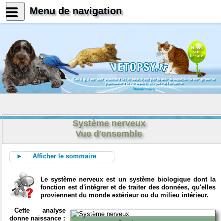
Menu de navigation
News
sur
le site
Celui qui connait vraiment les animaux est par là même capable de comprendre
pleinement le caractère unique de l'homme
Konrad Lorenz
Système nerveux
Vue d'ensemble
► Afficher le sommaire
Le système nerveux est un système biologique dont la
fonction est d'intégrer et de traiter des données, qu'elles
proviennent du monde extérieur ou du milieu intérieur.
Cette analyse
donne naissance :