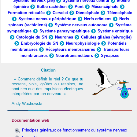
Système nerveux (SN)
Système nerveux central
Moelle
épinière
Bulbe rachidien
Pont
Mésencéphale
Formation réticulée
Cervelet
Diencéphale
Télencéphale
Système nerveux périphérique
Nerfs crâniens
Nerfs
spinaux (rachidiens)
Système nerveux autonome
Système
sympathique
Système parasympathique
Système entérique
Cytologie du SN
Neurones
Cellules gliales (névroglie)
Embryologie du SN
Neurophysiologie
Potentiels
membranaires
Récepteurs membranaires
Transporteurs
membranaires
Neurotransmetteurs
Synapses
Citation
« Comment définir le réel ? Ce que tu
ressens, vois, goûtes ou respires, ne
sont rien que des impulsions électriques
Contact
interprétées par ton cerveau. »
Andy Wachowski
Documentation web
Principes généraux de fonctionnement du système nerveux