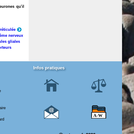
eurones qu'il
réticulée
ème nerveux
ules gliales
rteurs
Infos pratiques
e
aire
ard