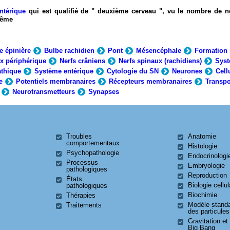
ntérique
qui est qualifié de " deuxième cerveau ", vu le nombre de n
-même
e épinière
Bulbe rachidien
Pont
Mésencéphale
Formation 
x périphérique
Nerfs crâniens
Nerfs spinaux (rachidiens)
Syst
thique
Système entérique
Cytologie du SN
Neurones
Cell
e
Potentiels membranaires
Récepteurs membranaires
Transpo
Neurotransmetteurs
Synapses
Troubles
Anatomie
comportementaux
Histologie
Psychopathologie
Endocrinologi
Processus
Embryologie
pathologiques
Reproduction
États
Biologie cellul
pathologiques
Biochimie
Thérapies
Modèle stand
Traitements
des particules
Gravitation et
Big Bang