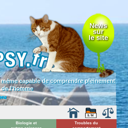
News
sur
le site
 là même capable de comprendre pleinement
e de l'homme
enz
Biologie et
Troubles du