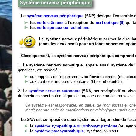
Système nerveux périphérique
Le
système nerveux périphérique
(SNP) désigne l'ensemble d
les
nerfs crâniens
à l'exception du
nerf optique (II)
qui fa
les
nerfs spinaux ou rachidiens
,
Le système nerveux périphérique permet la circulat
(dans les deux sens) pour un fonctionnement optim
Classiquement, ce système nerveux périphérique comprend 
1. Le système nerveux somatique, appelé aussi système de la
ganglions, est associé :
aux rapports de l'organisme avec l'environnement (récepteurs
aux contrôles moteurs volontaires (fibres efférentes).
2. Le
système nerveux autonome
(SNA, neurovégétatif ou viscé
du fonctionnement automatique des organes comme les muscles liss
Ce système est responsable, en partie, de l'homéostasie, ch
réagit par une série de modifications physiologiques, mais auss
Le SNA est composé de deux systèmes antagonistes de l'acti
le
système sympathique ou orthosympathique
(ou symp
le
système parasympathique
, système inhibiteur.