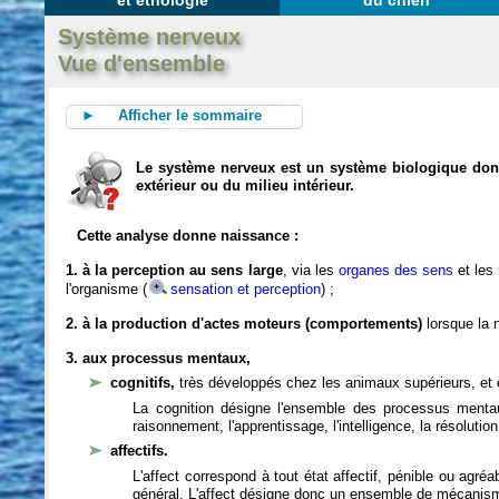
et éthologie
du chien
Système nerveux
Vue d'ensemble
► Afficher le sommaire
Le système nerveux est un système biologique dont 
extérieur ou du milieu intérieur.
Cette analyse donne naissance :
1. à la perception au sens large
, via les
organes des sens
et les
l'organisme (
sensation et perception
) ;
2. à la production d'actes moteurs (comportements)
lorsque la n
3. aux processus mentaux,
cognitifs,
très développés chez les animaux supérieurs, et 
La cognition désigne l'ensemble des processus mentau
raisonnement, l'apprentissage, l'intelligence, la résoluti
affectifs.
L'affect correspond à tout état affectif, pénible ou agré
général. L'affect désigne donc un ensemble de mécanis