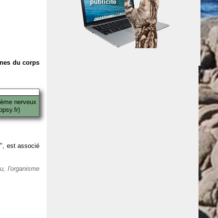
publicité
anes du corps
tème nerveux
psy.fr)
 ", est associé
eu, l'organisme