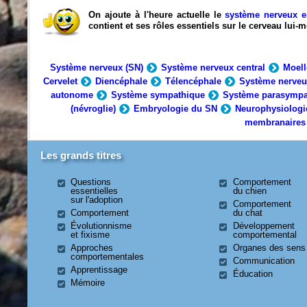
On ajoute à l'heure actuelle le
système nerveux e
contient et ses rôles essentiels sur le cerveau lui
Système nerveux (SN)
Système nerveux central
Moell
Cervelet
Diencéphale
Télencéphale
Système nerveu
autonome
Système sympathique
Système parasympa
(névroglie)
Embryologie du SN
Neurophysiologi
membranaires
Les grands titres
Questions
Comportement
essentielles
du chien
sur l'adoption
Comportement
Comportement
du chat
Évolutionnisme
Développement
et fixisme
comportemental
Approches
Organes des sens
comportementales
Communication
Apprentissage
Éducation
Mémoire