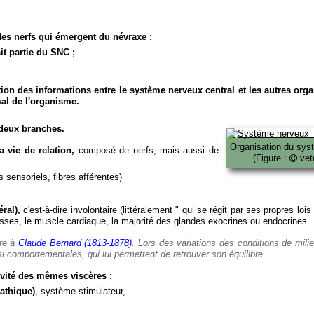
es nerfs qui émergent du névraxe :
it partie du SNC ;
ion des informations entre le système nerveux central et les autres org
al de l'organisme.
deux branches.
Organisation du sys
 vie de relation,
composé de nerfs, mais aussi de
(Figure :
veto
 sensoriels, fibres afférentes)
ral),
c'est-à-dire involontaire (littéralement " qui se régit par ses propres lois
es, le muscle cardiaque, la majorité des glandes exocrines ou endocrines.
ère à
Claude Bernard (1813-1878)
. Lors des variations des conditions de mili
i comportementales, qui lui permettent de retrouver son équilibre.
vité des mêmes viscères :
athique)
, système stimulateur,