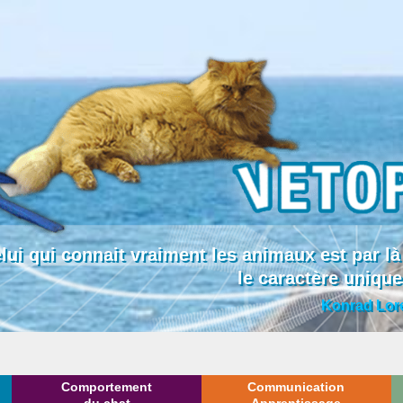
lui qui connait vraiment les animaux est par
le caractère uniqu
Konrad Lor
Comportement
Communication