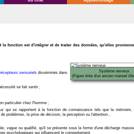
du chat
Apprentissage
la fonction est d'intégrer et de traiter des données, qu'elles provien
Système nerveux
récepteurs sensoriels
disséminés dans
(Figure tirée d'un ancien manuel d'é
écessité se fait sentir ;
en particulier chez l'homme ;
x qui se rapportent à la fonction de connaissance tels que la mémoire, l
on de problèmes, la prise de décision, la perception ou l'attention…
able, vague ou qualifié, qu'il se présente sous la forme d'une décharge massi
mes psychologiques qui influencent le comportement.