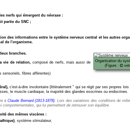
es nerfs qui émergent du névraxe :
it partie du SNC ;
ion des informations entre le système nerveux central et les autres org
al de l'organisme.
deux branches.
Organisation du sys
 vie de relation,
composé de nerfs, mais aussi de
(Figure :
veto
 sensoriels, fibres afférentes)
ral),
c'est-à-dire involontaire (littéralement " qui se régit par ses propres lois
es, le muscle cardiaque, la majorité des glandes exocrines ou endocrines.
ère à
Claude Bernard (1813-1878)
. Lors des variations des conditions de mili
i comportementales, qui lui permettent de retrouver son équilibre.
vité des mêmes viscères :
athique)
, système stimulateur,