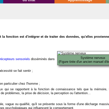
du chat
Apprentissage
la fonction est d'intégrer et de traiter des données, qu'elles provien
Système nerveux
récepteurs sensoriels
disséminés dans
(Figure tirée d'un ancien manuel d'é
écessité se fait sentir ;
en particulier chez l'homme ;
x qui se rapportent à la fonction de connaissance tels que la mémoire, l
on de problèmes, la prise de décision, la perception ou l'attention…
able, vague ou qualifié, qu'il se présente sous la forme d'une décharge massi
mes psychologiques qui influencent le comportement.