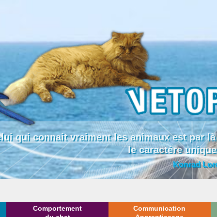
lui qui connait vraiment les animaux est par
le caractère uniqu
Konrad Lor
Comportement
Communication