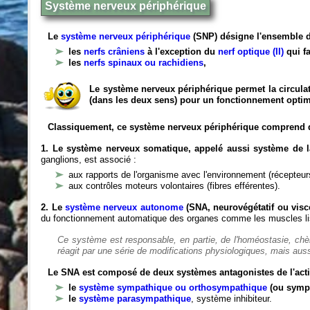
Système nerveux périphérique
Le
système nerveux périphérique
(SNP) désigne l'ensemble d
les
nerfs crâniens
à l'exception du
nerf optique (II)
qui fa
les
nerfs spinaux ou rachidiens
,
Le système nerveux périphérique permet la circulat
(dans les deux sens) pour un fonctionnement optim
Classiquement, ce système nerveux périphérique comprend 
1. Le système nerveux somatique, appelé aussi système de la
ganglions, est associé :
aux rapports de l'organisme avec l'environnement (récepteurs
aux contrôles moteurs volontaires (fibres efférentes).
2. Le
système nerveux autonome
(SNA, neurovégétatif ou viscé
du fonctionnement automatique des organes comme les muscles liss
Ce système est responsable, en partie, de l'homéostasie, ch
réagit par une série de modifications physiologiques, mais auss
Le SNA est composé de deux systèmes antagonistes de l'acti
le
système sympathique ou orthosympathique
(ou symp
le
système parasympathique
, système inhibiteur.