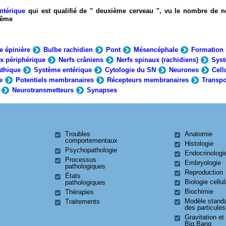
ntérique
qui est qualifié de " deuxième cerveau ", vu le nombre de n
-même
e épinière
Bulbe rachidien
Pont
Mésencéphale
Formation 
x périphérique
Nerfs crâniens
Nerfs spinaux (rachidiens)
Syst
thique
Système entérique
Cytologie du SN
Neurones
Cell
e
Potentiels membranaires
Récepteurs membranaires
Transpo
Neurotransmetteurs
Synapses
Troubles
Anatomie
comportementaux
Histologie
Psychopathologie
Endocrinologi
Processus
Embryologie
pathologiques
Reproduction
États
Biologie cellul
pathologiques
Biochimie
Thérapies
Modèle stand
Traitements
des particules
Gravitation et
Big Bang