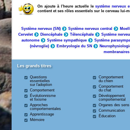
On ajoute à l'heure actuelle le
système nerveux e
contient et ses rôles essentiels sur le cerveau lui
Système nerveux (SN)
Système nerveux central
Moell
Cervelet
Diencéphale
Télencéphale
Système nerveu
autonome
Système sympathique
Système parasympa
(névroglie)
Embryologie du SN
Neurophysiologi
membranaires
Les grands titres
Questions
Comportement
essentielles
du chien
sur l'adoption
Comportement
Comportement
du chat
Évolutionnisme
Développement
et fixisme
comportemental
Approches
Organes des sens
comportementales
Communication
Apprentissage
Éducation
Mémoire