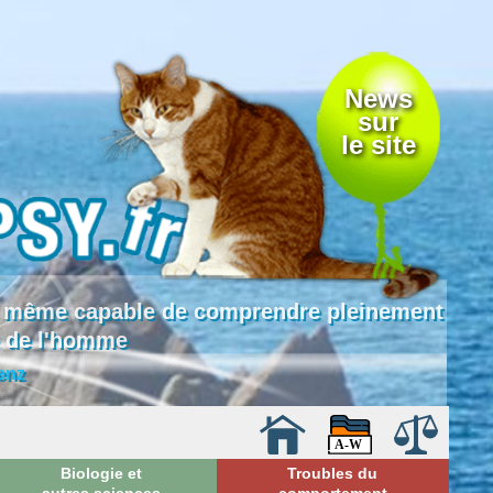
News
sur
le site
 là même capable de comprendre pleinement
e de l'homme
enz
Biologie et
Troubles du