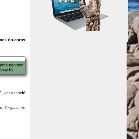
publicité
anes du corps
tème nerveux
psy.fr)
 ", est associé
eu, l'organisme