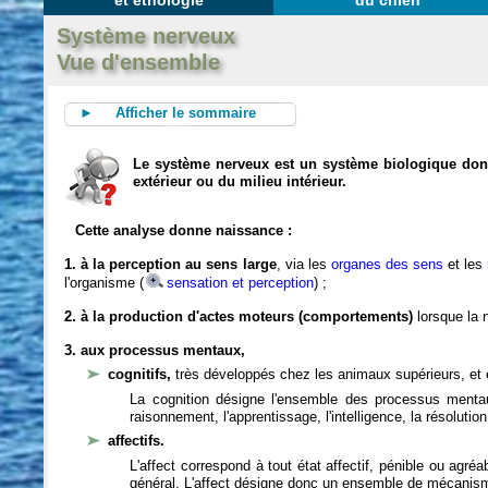
et éthologie
du chien
Système nerveux
Vue d'ensemble
► Afficher le sommaire
Le système nerveux est un système biologique dont 
extérieur ou du milieu intérieur.
Cette analyse donne naissance :
1. à la perception au sens large
, via les
organes des sens
et les
l'organisme (
sensation et perception
) ;
2. à la production d'actes moteurs (comportements)
lorsque la n
3. aux processus mentaux,
cognitifs,
très développés chez les animaux supérieurs, et 
La cognition désigne l'ensemble des processus mentau
raisonnement, l'apprentissage, l'intelligence, la résoluti
affectifs.
L'affect correspond à tout état affectif, pénible ou agré
général. L'affect désigne donc un ensemble de mécanis