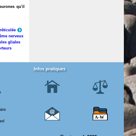
eurones qu'il
réticulée
ème nerveux
ules gliales
rteurs
Infos pratiques
e
aire
ard