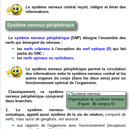
Le système nerveux central reçoit, intègre et émet des
informations.
Système nerveux périphérique
Le
système nerveux périphérique
(SNP) désigne l'ensemble des
nerfs qui émergent du névraxe :
les
nerfs crâniens
à l'exception du
nerf optique (II)
qui fait
partie du SNC ;
les
nerfs spinaux ou rachidiens
,
Le système nerveux périphérique permet la circulation
des informations entre le système nerveux central et les
autres organes du corps (dans les deux sens) pour un
fonctionnement optimal de l'organisme.
Classiquement, ce système
nerveux périphérique comprend
Organisation du système nerveux
deux branches.
(Figure :
vetopsy.fr)
1. Le système nerveux
somatique, appelé aussi système de la vie de relation,
composé de
nerfs, mais aussi de ganglions, est associé :
aux rapports de l'organisme avec l'environnement (récepteurs