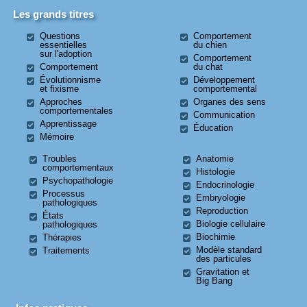
Les grands titres
Questions
Comportement
essentielles
du chien
sur l'adoption
Comportement
Comportement
du chat
Évolutionnisme
Développement
et fixisme
comportemental
Approches
Organes des sens
comportementales
Communication
Apprentissage
Éducation
Mémoire
Troubles
Anatomie
comportementaux
Histologie
Psychopathologie
Endocrinologie
Processus
Embryologie
pathologiques
Reproduction
États
Biologie cellulaire
pathologiques
Biochimie
Thérapies
Modèle standard
Traitements
des particules
Gravitation et
Big Bang