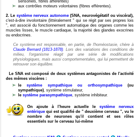
sensoriels, fibres afférentes)
aux contrôles moteurs volontaires (fibres efférentes).
2. Le
système nerveux autonome
(SNA, neurovégétatif ou viscéral),
c'est-à-dire involontaire (littéralement " qui se régit par ses propres lois
", est associé du fonctionnement automatique des organes comme les
muscles lisses, le muscle cardiaque, la majorité des glandes exocrines
ou endocrines.
Ce système est responsable, en partie, de l'homéostasie, chère à
Claude Bernard (1813-1878)
. Lors des variations des conditions de
milieu, l'organisme réagit par une série de modifications
physiologiques, mais aussi comportementales, qui lui permettent de
retrouver son équilibre.
Le SNA est composé de deux systèmes antagonistes de l'activité
des mêmes viscères :
le
système sympathique ou orthosympathique
(ou
sympathique)
, système stimulateur,
le
système parasympathique
, système inhibiteur.
On ajoute à l'heure actuelle le
système nerveux
entérique
qui est qualifié de " deuxième cerveau ", vu le
nombre de neurones qu'il contient et ses rôles
essentiels sur le cerveau lui-même