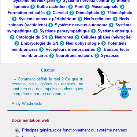
Système nerveux (SN)
Système nerveux central
Moelle
épinière
Bulbe rachidien
Pont
Mésencéphale
Formation réticulée
Cervelet
Diencéphale
Télencéphale
Système nerveux périphérique
Nerfs crâniens
Nerfs
spinaux (rachidiens)
Système nerveux autonome
Système
sympathique
Système parasympathique
Système entérique
Cytologie du SN
Neurones
Cellules gliales (névroglie)
Embryologie du SN
Neurophysiologie
Potentiels
membranaires
Récepteurs membranaires
Transporteurs
membranaires
Neurotransmetteurs
Synapses
Citation
« Comment définir le réel ? Ce que tu
ressens, vois, goûtes ou respires, ne
sont rien que des impulsions électriques
Contact
interprétées par ton cerveau. »
Andy Wachowski
Documentation web
Principes généraux de fonctionnement du système nerveux