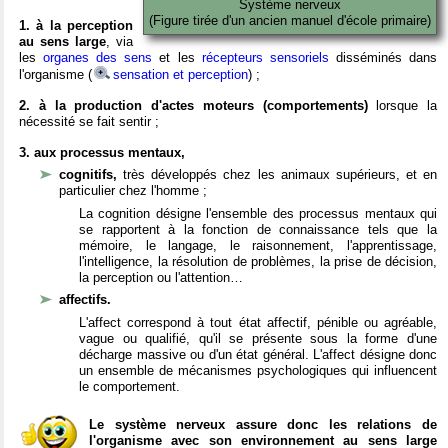
Système nerveux
(Figure tirée d'un ancien manuel d'école primaire)
1. à la perception
au sens large
, via
les
organes des sens
et les
récepteurs sensoriels
disséminés dans
l'organisme (
sensation et perception
) ;
2. à la production d'actes moteurs (comportements)
lorsque la
nécessité se fait sentir ;
3. aux processus mentaux,
cognitifs,
très développés chez les animaux supérieurs, et en
particulier chez l'homme ;
La cognition désigne l'ensemble des processus mentaux qui
se rapportent à la fonction de connaissance tels que la
mémoire, le langage, le raisonnement, l'apprentissage,
l'intelligence, la résolution de problèmes, la prise de décision,
la perception ou l'attention…
affectifs.
L'affect correspond à tout état affectif, pénible ou agréable,
vague ou qualifié, qu'il se présente sous la forme d'une
décharge massive ou d'un état général. L'affect désigne donc
un ensemble de mécanismes psychologiques qui influencent
le comportement.
Le système nerveux assure donc les relations de
l'organisme avec son environnement au sens large