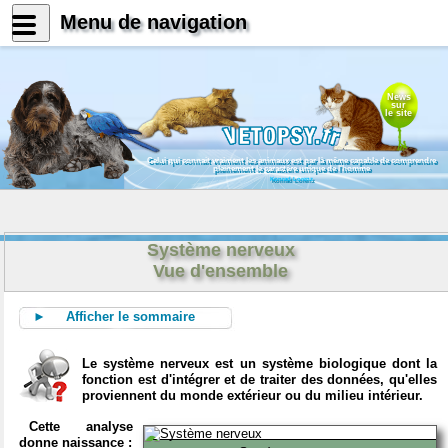
Menu de navigation
News
sur
le site
Celui qui connait vraiment les animaux est par là même capable de comprendre
pleinement le caractère unique de l'homme
Konrad Lorenz
Système nerveux
Vue d'ensemble
► Afficher le sommaire
Le système nerveux est un système biologique dont la
fonction est d'intégrer et de traiter des données, qu'elles
proviennent du monde extérieur ou du milieu intérieur.
Cette analyse
donne naissance :