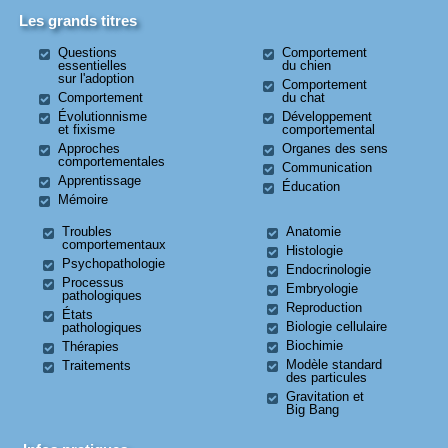
Les grands titres
Questions
Comportement
essentielles
du chien
sur l'adoption
Comportement
Comportement
du chat
Évolutionnisme
Développement
et fixisme
comportemental
Approches
Organes des sens
comportementales
Communication
Apprentissage
Éducation
Mémoire
Troubles
Anatomie
comportementaux
Histologie
Psychopathologie
Endocrinologie
Processus
Embryologie
pathologiques
Reproduction
États
Biologie cellulaire
pathologiques
Biochimie
Thérapies
Modèle standard
Traitements
des particules
Gravitation et
Big Bang