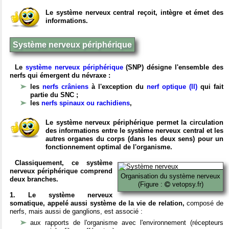
Le système nerveux central reçoit, intègre et émet des
informations.
Système nerveux périphérique
Le
système nerveux périphérique
(SNP) désigne l'ensemble des
nerfs qui émergent du névraxe :
les
nerfs crâniens
à l'exception du
nerf optique (II)
qui fait
partie du SNC ;
les
nerfs spinaux ou rachidiens
,
Le système nerveux périphérique permet la circulation
des informations entre le système nerveux central et les
autres organes du corps (dans les deux sens) pour un
fonctionnement optimal de l'organisme.
Classiquement, ce système
nerveux périphérique comprend
Organisation du système nerveux
deux branches.
(Figure :
vetopsy.fr)
1. Le système nerveux
somatique, appelé aussi système de la vie de relation,
composé de
nerfs, mais aussi de ganglions, est associé :
aux rapports de l'organisme avec l'environnement (récepteurs