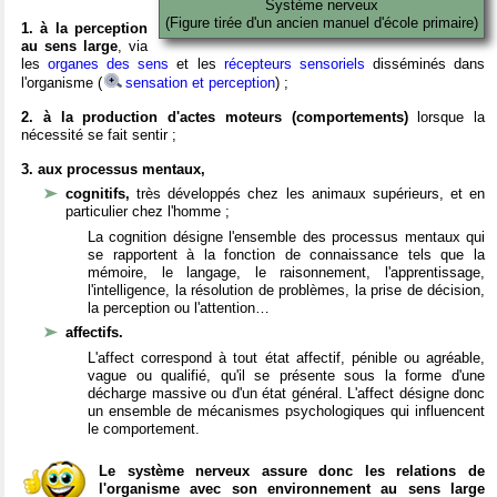
Système nerveux
(Figure tirée d'un ancien manuel d'école primaire)
1. à la perception
au sens large
, via
les
organes des sens
et les
récepteurs sensoriels
disséminés dans
l'organisme (
sensation et perception
) ;
2. à la production d'actes moteurs (comportements)
lorsque la
nécessité se fait sentir ;
3. aux processus mentaux,
cognitifs,
très développés chez les animaux supérieurs, et en
particulier chez l'homme ;
La cognition désigne l'ensemble des processus mentaux qui
se rapportent à la fonction de connaissance tels que la
mémoire, le langage, le raisonnement, l'apprentissage,
l'intelligence, la résolution de problèmes, la prise de décision,
la perception ou l'attention…
affectifs.
L'affect correspond à tout état affectif, pénible ou agréable,
vague ou qualifié, qu'il se présente sous la forme d'une
décharge massive ou d'un état général. L'affect désigne donc
un ensemble de mécanismes psychologiques qui influencent
le comportement.
Le système nerveux assure donc les relations de
l'organisme avec son environnement au sens large