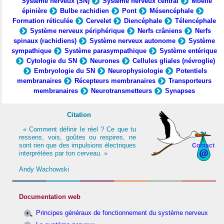
Système nerveux (SN)
Système nerveux central
Moelle
épinière
Bulbe rachidien
Pont
Mésencéphale
Formation réticulée
Cervelet
Diencéphale
Télencéphale
Système nerveux périphérique
Nerfs crâniens
Nerfs
spinaux (rachidiens)
Système nerveux autonome
Système
sympathique
Système parasympathique
Système entérique
Cytologie du SN
Neurones
Cellules gliales (névroglie)
Embryologie du SN
Neurophysiologie
Potentiels
membranaires
Récepteurs membranaires
Transporteurs
membranaires
Neurotransmetteurs
Synapses
Citation
« Comment définir le réel ? Ce que tu
ressens, vois, goûtes ou respires, ne
sont rien que des impulsions électriques
Contact
interprétées par ton cerveau. »
Andy Wachowski
Documentation web
Principes généraux de fonctionnement du système nerveux