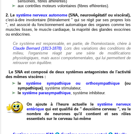
sensoriels, fibres afférentes)
aux contrôles moteurs volontaires (fibres efférentes).
2. Le
système nerveux autonome
(SNA, neurovégétatif ou viscéral),
c'est-à-dire involontaire (littéralement " qui se régit par ses propres lois
", est associé du fonctionnement automatique des organes comme les
muscles lisses, le muscle cardiaque, la majorité des glandes exocrines
ou endocrines.
Ce système est responsable, en partie, de l'homéostasie, chère à
Claude Bernard (1813-1878)
. Lors des variations des conditions de
milieu, l'organisme réagit par une série de modifications
physiologiques, mais aussi comportementales, qui lui permettent de
retrouver son équilibre.
Le SNA est composé de deux systèmes antagonistes de l'activité
des mêmes viscères :
le
système sympathique ou orthosympathique
(ou
sympathique)
, système stimulateur,
le
système parasympathique
, système inhibiteur.
On ajoute à l'heure actuelle le
système nerveux
entérique
qui est qualifié de " deuxième cerveau ", vu le
nombre de neurones qu'il contient et ses rôles
essentiels sur le cerveau lui-même