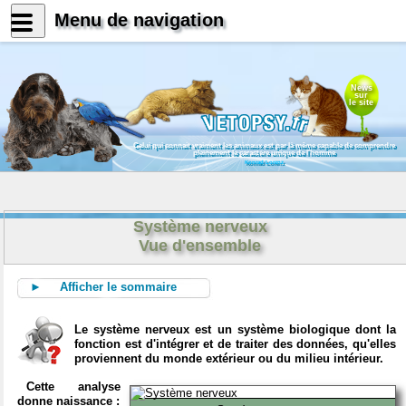
Menu de navigation
News
sur
le site
Celui qui connait vraiment les animaux est par là même capable de comprendre
pleinement le caractère unique de l'homme
Konrad Lorenz
Système nerveux
Vue d'ensemble
► Afficher le sommaire
Le système nerveux est un système biologique dont la
fonction est d'intégrer et de traiter des données, qu'elles
proviennent du monde extérieur ou du milieu intérieur.
Cette analyse
donne naissance :