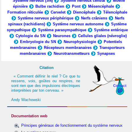
Système nerveux (SN)
Système nerveux central
Moelle
épinière
Bulbe rachidien
Pont
Mésencéphale
Formation réticulée
Cervelet
Diencéphale
Télencéphale
Système nerveux périphérique
Nerfs crâniens
Nerfs
spinaux (rachidiens)
Système nerveux autonome
Système
sympathique
Système parasympathique
Système entérique
Cytologie du SN
Neurones
Cellules gliales (névroglie)
Embryologie du SN
Neurophysiologie
Potentiels
membranaires
Récepteurs membranaires
Transporteurs
membranaires
Neurotransmetteurs
Synapses
Citation
« Comment définir le réel ? Ce que tu
ressens, vois, goûtes ou respires, ne
sont rien que des impulsions électriques
Contact
interprétées par ton cerveau. »
Andy Wachowski
Documentation web
Principes généraux de fonctionnement du système nerveux