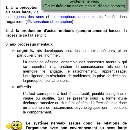
Système nerveux
(Figure tirée d'un ancien manuel d'école primaire)
1. à la perception
au sens large
, via
les
organes des sens
et les
récepteurs sensoriels
disséminés dans
l'organisme (
sensation et perception
) ;
2. à la production d'actes moteurs (comportements)
lorsque la
nécessité se fait sentir ;
3. aux processus mentaux,
cognitifs,
très développés chez les animaux supérieurs, et en
particulier chez l'homme ;
La cognition désigne l'ensemble des processus mentaux qui
se rapportent à la fonction de connaissance tels que la
mémoire, le langage, le raisonnement, l'apprentissage,
l'intelligence, la résolution de problèmes, la prise de décision,
la perception ou l'attention…
affectifs.
L'affect correspond à tout état affectif, pénible ou agréable,
vague ou qualifié, qu'il se présente sous la forme d'une
décharge massive ou d'un état général. L'affect désigne donc
un ensemble de mécanismes psychologiques qui influencent
le comportement.
Le système nerveux assure donc les relations de
l'organisme avec son environnement au sens large