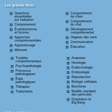
Les grands titres
Questions
Comportement
essentielles
du chien
sur l'adoption
Comportement
Comportement
du chat
Évolutionnisme
Développement
et fixisme
comportemental
Approches
Organes des sens
comportementales
Communication
Apprentissage
Éducation
Mémoire
Troubles
Anatomie
comportementaux
Histologie
Psychopathologie
Endocrinologie
Processus
Embryologie
pathologiques
Reproduction
États
Biologie cellulaire
pathologiques
Biochimie
Thérapies
Modèle standard
Traitements
des particules
Gravitation et
Big Bang