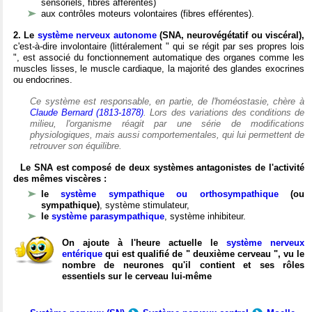
sensoriels, fibres afférentes)
aux contrôles moteurs volontaires (fibres efférentes).
2. Le
système nerveux autonome
(SNA, neurovégétatif ou viscéral),
c'est-à-dire involontaire (littéralement " qui se régit par ses propres lois
", est associé du fonctionnement automatique des organes comme les
muscles lisses, le muscle cardiaque, la majorité des glandes exocrines
ou endocrines.
Ce système est responsable, en partie, de l'homéostasie, chère à
Claude Bernard (1813-1878)
. Lors des variations des conditions de
milieu, l'organisme réagit par une série de modifications
physiologiques, mais aussi comportementales, qui lui permettent de
retrouver son équilibre.
Le SNA est composé de deux systèmes antagonistes de l'activité
des mêmes viscères :
le
système sympathique ou orthosympathique
(ou
sympathique)
, système stimulateur,
le
système parasympathique
, système inhibiteur.
On ajoute à l'heure actuelle le
système nerveux
entérique
qui est qualifié de " deuxième cerveau ", vu le
nombre de neurones qu'il contient et ses rôles
essentiels sur le cerveau lui-même