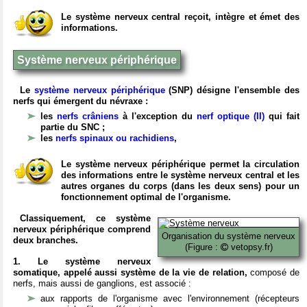
Le système nerveux central reçoit, intègre et émet des
informations.
Système nerveux périphérique
Le
système nerveux périphérique
(SNP) désigne l'ensemble des
nerfs qui émergent du névraxe :
les
nerfs crâniens
à l'exception du
nerf optique (II)
qui fait
partie du SNC ;
les
nerfs spinaux ou rachidiens
,
Le système nerveux périphérique permet la circulation
des informations entre le système nerveux central et les
autres organes du corps (dans les deux sens) pour un
fonctionnement optimal de l'organisme.
Classiquement, ce système
nerveux périphérique comprend
Organisation du système nerveux
deux branches.
(Figure :
vetopsy.fr)
1. Le système nerveux
somatique, appelé aussi système de la vie de relation,
composé de
nerfs, mais aussi de ganglions, est associé :
aux rapports de l'organisme avec l'environnement (récepteurs