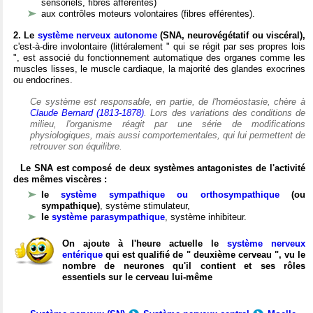
sensoriels, fibres afférentes)
aux contrôles moteurs volontaires (fibres efférentes).
2. Le
système nerveux autonome
(SNA, neurovégétatif ou viscéral),
c'est-à-dire involontaire (littéralement " qui se régit par ses propres lois
", est associé du fonctionnement automatique des organes comme les
muscles lisses, le muscle cardiaque, la majorité des glandes exocrines
ou endocrines.
Ce système est responsable, en partie, de l'homéostasie, chère à
Claude Bernard (1813-1878)
. Lors des variations des conditions de
milieu, l'organisme réagit par une série de modifications
physiologiques, mais aussi comportementales, qui lui permettent de
retrouver son équilibre.
Le SNA est composé de deux systèmes antagonistes de l'activité
des mêmes viscères :
le
système sympathique ou orthosympathique
(ou
sympathique)
, système stimulateur,
le
système parasympathique
, système inhibiteur.
On ajoute à l'heure actuelle le
système nerveux
entérique
qui est qualifié de " deuxième cerveau ", vu le
nombre de neurones qu'il contient et ses rôles
essentiels sur le cerveau lui-même