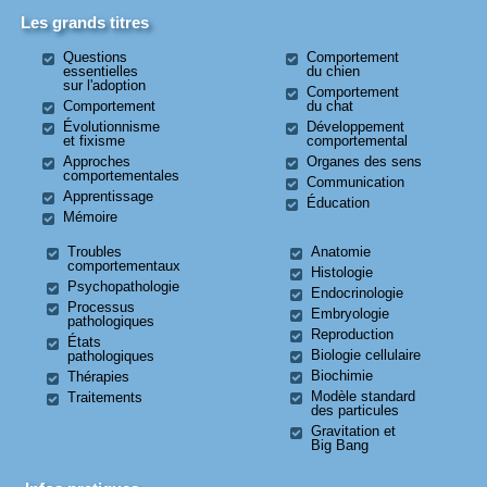
Les grands titres
Questions
Comportement
essentielles
du chien
sur l'adoption
Comportement
Comportement
du chat
Évolutionnisme
Développement
et fixisme
comportemental
Approches
Organes des sens
comportementales
Communication
Apprentissage
Éducation
Mémoire
Troubles
Anatomie
comportementaux
Histologie
Psychopathologie
Endocrinologie
Processus
Embryologie
pathologiques
Reproduction
États
Biologie cellulaire
pathologiques
Biochimie
Thérapies
Modèle standard
Traitements
des particules
Gravitation et
Big Bang