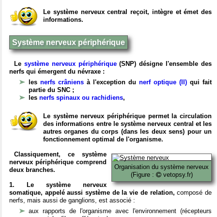
Le système nerveux central reçoit, intègre et émet des
informations.
Système nerveux périphérique
Le
système nerveux périphérique
(SNP) désigne l'ensemble des
nerfs qui émergent du névraxe :
les
nerfs crâniens
à l'exception du
nerf optique (II)
qui fait
partie du SNC ;
les
nerfs spinaux ou rachidiens
,
Le système nerveux périphérique permet la circulation
des informations entre le système nerveux central et les
autres organes du corps (dans les deux sens) pour un
fonctionnement optimal de l'organisme.
Classiquement, ce système
nerveux périphérique comprend
Organisation du système nerveux
deux branches.
(Figure :
vetopsy.fr)
1. Le système nerveux
somatique, appelé aussi système de la vie de relation,
composé de
nerfs, mais aussi de ganglions, est associé :
aux rapports de l'organisme avec l'environnement (récepteurs