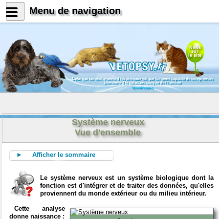
Menu de navigation
News
sur
le site
Celui qui connait vraiment les animaux est par là même capable de comprendre
pleinement le caractère unique de l'homme
Konrad Lorenz
Système nerveux
Vue d'ensemble
► Afficher le sommaire
Le système nerveux est un système biologique dont la
fonction est d'intégrer et de traiter des données, qu'elles
proviennent du monde extérieur ou du milieu intérieur.
Cette analyse
donne naissance :