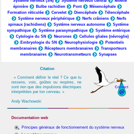
Système nerveux (SN)
Système nerveux central
Moelle
épinière
Bulbe rachidien
Pont
Mésencéphale
Formation réticulée
Cervelet
Diencéphale
Télencéphale
Système nerveux périphérique
Nerfs crâniens
Nerfs
spinaux (rachidiens)
Système nerveux autonome
Système
sympathique
Système parasympathique
Système entérique
Cytologie du SN
Neurones
Cellules gliales (névroglie)
Embryologie du SN
Neurophysiologie
Potentiels
membranaires
Récepteurs membranaires
Transporteurs
membranaires
Neurotransmetteurs
Synapses
Citation
« Comment définir le réel ? Ce que tu
ressens, vois, goûtes ou respires, ne
sont rien que des impulsions électriques
Contact
interprétées par ton cerveau. »
Andy Wachowski
Documentation web
Principes généraux de fonctionnement du système nerveux