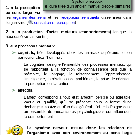
Système nerveux
(Figure tirée d'un ancien manuel d'école primaire)
1. à la perception
au sens large
, via
les
organes des sens
et les
récepteurs sensoriels
disséminés dans
l'organisme (
sensation et perception
) ;
2. à la production d'actes moteurs (comportements)
lorsque la
nécessité se fait sentir ;
3. aux processus mentaux,
cognitifs,
très développés chez les animaux supérieurs, et en
particulier chez l'homme ;
La cognition désigne l'ensemble des processus mentaux qui
se rapportent à la fonction de connaissance tels que la
mémoire, le langage, le raisonnement, l'apprentissage,
l'intelligence, la résolution de problèmes, la prise de décision,
la perception ou l'attention…
affectifs.
L'affect correspond à tout état affectif, pénible ou agréable,
vague ou qualifié, qu'il se présente sous la forme d'une
décharge massive ou d'un état général. L'affect désigne donc
un ensemble de mécanismes psychologiques qui influencent
le comportement.
Le système nerveux assure donc les relations de
l'organisme avec son environnement au sens large