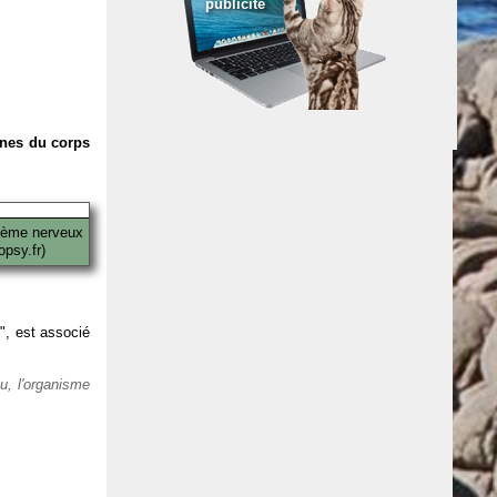
publicité
anes du corps
tème nerveux
psy.fr)
 ", est associé
eu, l'organisme