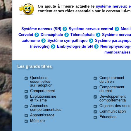
On ajoute à l'heure actuelle le
système nerveux e
contient et ses rôles essentiels sur le cerveau lui
Système nerveux (SN)
Système nerveux central
Moell
Cervelet
Diencéphale
Télencéphale
Système nerveu
autonome
Système sympathique
Système parasympa
(névroglie)
Embryologie du SN
Neurophysiologi
membranaires
Les grands titres
Questions
Comportement
essentielles
du chien
sur l'adoption
Comportement
Comportement
du chat
Évolutionnisme
Développement
et fixisme
comportemental
Approches
Organes des sens
comportementales
Communication
Apprentissage
Éducation
Mémoire