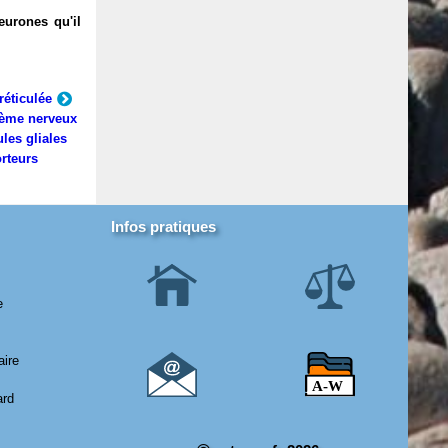
eurones qu'il
réticulée
ème nerveux
ules gliales
rteurs
Infos pratiques
e
aire
ard