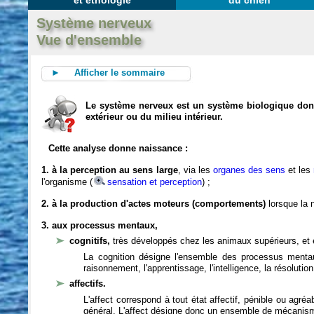
et éthologie
du chien
Système nerveux
Vue d'ensemble
► Afficher le sommaire
Le système nerveux est un système biologique dont 
extérieur ou du milieu intérieur.
Cette analyse donne naissance :
1. à la perception au sens large
, via les
organes des sens
et les
l'organisme (
sensation et perception
) ;
2. à la production d'actes moteurs (comportements)
lorsque la n
3. aux processus mentaux,
cognitifs,
très développés chez les animaux supérieurs, et 
La cognition désigne l'ensemble des processus mentau
raisonnement, l'apprentissage, l'intelligence, la résoluti
affectifs.
L'affect correspond à tout état affectif, pénible ou agré
général. L'affect désigne donc un ensemble de mécanis