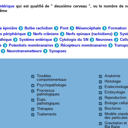
ntérique
qui est qualifié de " deuxième cerveau ", vu le nombre de n
-même
e épinière
Bulbe rachidien
Pont
Mésencéphale
Formation 
x périphérique
Nerfs crâniens
Nerfs spinaux (rachidiens)
Syst
thique
Système entérique
Cytologie du SN
Neurones
Cell
e
Potentiels membranaires
Récepteurs membranaires
Transpo
Neurotransmetteurs
Synapses
Troubles
Anatomie
comportementaux
Histologie
Psychopathologie
Endocrinologi
Processus
Embryologie
pathologiques
Reproduction
États
Biologie cellul
pathologiques
Biochimie
Thérapies
Modèle stand
Traitements
des particules
Gravitation et
Big Bang