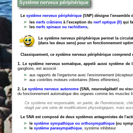
Système nerveux périphérique
Le
système nerveux périphérique
(SNP) désigne l'ensemble d
les
nerfs crâniens
à l'exception du
nerf optique (II)
qui fa
les
nerfs spinaux ou rachidiens
,
Le système nerveux périphérique permet la circulat
(dans les deux sens) pour un fonctionnement optim
Classiquement, ce système nerveux périphérique comprend 
1. Le système nerveux somatique, appelé aussi système de la
ganglions, est associé :
aux rapports de l'organisme avec l'environnement (récepteurs
aux contrôles moteurs volontaires (fibres efférentes).
2. Le
système nerveux autonome
(SNA, neurovégétatif ou viscé
du fonctionnement automatique des organes comme les muscles liss
Ce système est responsable, en partie, de l'homéostasie, ch
réagit par une série de modifications physiologiques, mais auss
Le SNA est composé de deux systèmes antagonistes de l'acti
le
système sympathique ou orthosympathique
(ou symp
le
système parasympathique
, système inhibiteur.