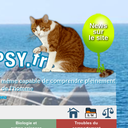
News
sur
le site
 là même capable de comprendre pleinement
e de l'homme
enz
Biologie et
Troubles du