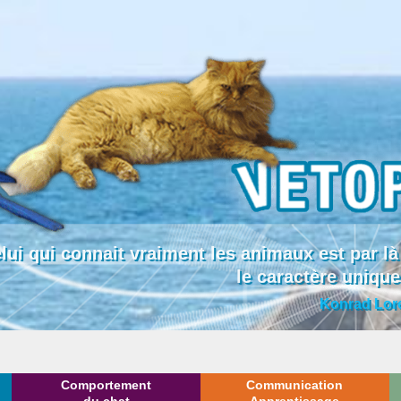
lui qui connait vraiment les animaux est par
le caractère uniqu
Konrad Lor
Comportement
Communication