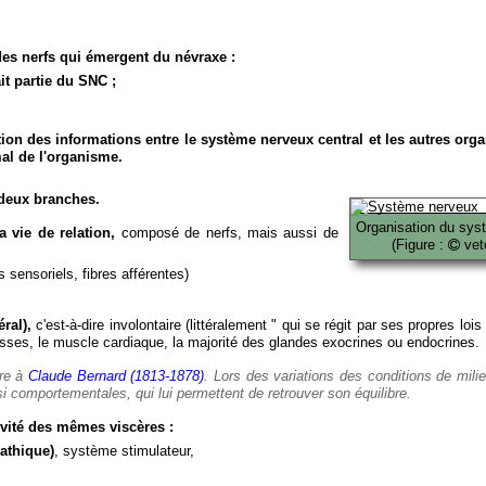
es nerfs qui émergent du névraxe :
it partie du SNC ;
ion des informations entre le système nerveux central et les autres org
al de l'organisme.
deux branches.
Organisation du sys
 vie de relation,
composé de nerfs, mais aussi de
(Figure :
veto
 sensoriels, fibres afférentes)
ral),
c'est-à-dire involontaire (littéralement " qui se régit par ses propres lois
es, le muscle cardiaque, la majorité des glandes exocrines ou endocrines.
ère à
Claude Bernard (1813-1878)
. Lors des variations des conditions de mili
i comportementales, qui lui permettent de retrouver son équilibre.
vité des mêmes viscères :
athique)
, système stimulateur,