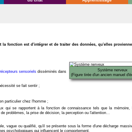
du chat
Apprentissage
la fonction est d'intégrer et de traiter des données, qu'elles provien
Système nerveux
récepteurs sensoriels
disséminés dans
(Figure tirée d'un ancien manuel d'é
écessité se fait sentir ;
en particulier chez l'homme ;
x qui se rapportent à la fonction de connaissance tels que la mémoire, l
on de problèmes, la prise de décision, la perception ou l'attention…
able, vague ou qualifié, qu'il se présente sous la forme d'une décharge massi
mes psychologiques qui influencent le comportement.