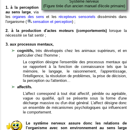
Système nerveux
(Figure tirée d'un ancien manuel d'école primaire)
1. à la perception
au sens large
, via
les
organes des sens
et les
récepteurs sensoriels
disséminés dans
l'organisme (
sensation et perception
) ;
2. à la production d'actes moteurs (comportements)
lorsque la
nécessité se fait sentir ;
3. aux processus mentaux,
cognitifs,
très développés chez les animaux supérieurs, et en
particulier chez l'homme ;
La cognition désigne l'ensemble des processus mentaux qui
se rapportent à la fonction de connaissance tels que la
mémoire, le langage, le raisonnement, l'apprentissage,
l'intelligence, la résolution de problèmes, la prise de décision,
la perception ou l'attention…
affectifs.
L'affect correspond à tout état affectif, pénible ou agréable,
vague ou qualifié, qu'il se présente sous la forme d'une
décharge massive ou d'un état général. L'affect désigne donc
un ensemble de mécanismes psychologiques qui influencent
le comportement.
Le système nerveux assure donc les relations de
l'organisme avec son environnement au sens large