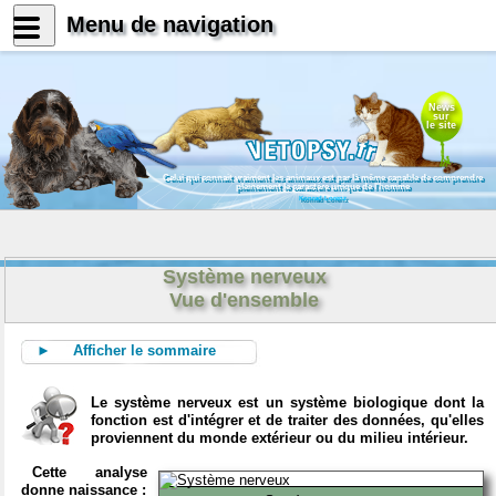
Menu de navigation
News
sur
le site
Celui qui connait vraiment les animaux est par là même capable de comprendre
pleinement le caractère unique de l'homme
Konrad Lorenz
Système nerveux
Vue d'ensemble
► Afficher le sommaire
Le système nerveux est un système biologique dont la
fonction est d'intégrer et de traiter des données, qu'elles
proviennent du monde extérieur ou du milieu intérieur.
Cette analyse
donne naissance :