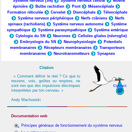
Système nerveux (SN)
Système nerveux central
Moelle
épinière
Bulbe rachidien
Pont
Mésencéphale
Formation réticulée
Cervelet
Diencéphale
Télencéphale
Système nerveux périphérique
Nerfs crâniens
Nerfs
spinaux (rachidiens)
Système nerveux autonome
Système
sympathique
Système parasympathique
Système entérique
Cytologie du SN
Neurones
Cellules gliales (névroglie)
Embryologie du SN
Neurophysiologie
Potentiels
membranaires
Récepteurs membranaires
Transporteurs
membranaires
Neurotransmetteurs
Synapses
Citation
« Comment définir le réel ? Ce que tu
ressens, vois, goûtes ou respires, ne
sont rien que des impulsions électriques
Contact
interprétées par ton cerveau. »
Andy Wachowski
Documentation web
Principes généraux de fonctionnement du système nerveux