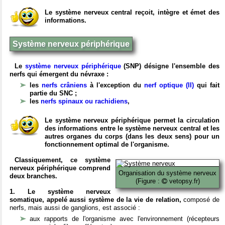
Le système nerveux central reçoit, intègre et émet des
informations.
Système nerveux périphérique
Le
système nerveux périphérique
(SNP) désigne l'ensemble des
nerfs qui émergent du névraxe :
les
nerfs crâniens
à l'exception du
nerf optique (II)
qui fait
partie du SNC ;
les
nerfs spinaux ou rachidiens
,
Le système nerveux périphérique permet la circulation
des informations entre le système nerveux central et les
autres organes du corps (dans les deux sens) pour un
fonctionnement optimal de l'organisme.
Classiquement, ce système
nerveux périphérique comprend
Organisation du système nerveux
deux branches.
(Figure :
vetopsy.fr)
1. Le système nerveux
somatique, appelé aussi système de la vie de relation,
composé de
nerfs, mais aussi de ganglions, est associé :
aux rapports de l'organisme avec l'environnement (récepteurs