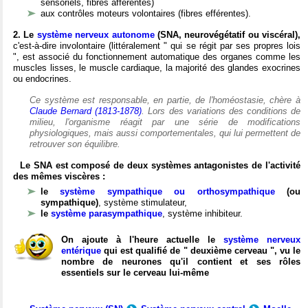
sensoriels, fibres afférentes)
aux contrôles moteurs volontaires (fibres efférentes).
2. Le
système nerveux autonome
(SNA, neurovégétatif ou viscéral),
c'est-à-dire involontaire (littéralement " qui se régit par ses propres lois
", est associé du fonctionnement automatique des organes comme les
muscles lisses, le muscle cardiaque, la majorité des glandes exocrines
ou endocrines.
Ce système est responsable, en partie, de l'homéostasie, chère à
Claude Bernard (1813-1878)
. Lors des variations des conditions de
milieu, l'organisme réagit par une série de modifications
physiologiques, mais aussi comportementales, qui lui permettent de
retrouver son équilibre.
Le SNA est composé de deux systèmes antagonistes de l'activité
des mêmes viscères :
le
système sympathique ou orthosympathique
(ou
sympathique)
, système stimulateur,
le
système parasympathique
, système inhibiteur.
On ajoute à l'heure actuelle le
système nerveux
entérique
qui est qualifié de " deuxième cerveau ", vu le
nombre de neurones qu'il contient et ses rôles
essentiels sur le cerveau lui-même