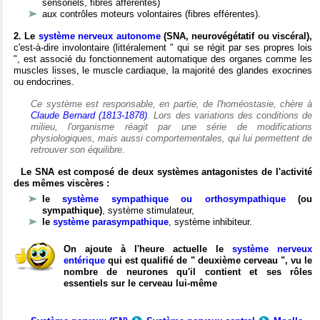
sensoriels, fibres afférentes)
aux contrôles moteurs volontaires (fibres efférentes).
2. Le
système nerveux autonome
(SNA, neurovégétatif ou viscéral),
c'est-à-dire involontaire (littéralement " qui se régit par ses propres lois
", est associé du fonctionnement automatique des organes comme les
muscles lisses, le muscle cardiaque, la majorité des glandes exocrines
ou endocrines.
Ce système est responsable, en partie, de l'homéostasie, chère à
Claude Bernard (1813-1878)
. Lors des variations des conditions de
milieu, l'organisme réagit par une série de modifications
physiologiques, mais aussi comportementales, qui lui permettent de
retrouver son équilibre.
Le SNA est composé de deux systèmes antagonistes de l'activité
des mêmes viscères :
le
système sympathique ou orthosympathique
(ou
sympathique)
, système stimulateur,
le
système parasympathique
, système inhibiteur.
On ajoute à l'heure actuelle le
système nerveux
entérique
qui est qualifié de " deuxième cerveau ", vu le
nombre de neurones qu'il contient et ses rôles
essentiels sur le cerveau lui-même