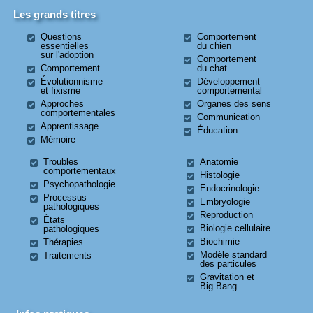
Les grands titres
Questions
Comportement
essentielles
du chien
sur l'adoption
Comportement
Comportement
du chat
Évolutionnisme
Développement
et fixisme
comportemental
Approches
Organes des sens
comportementales
Communication
Apprentissage
Éducation
Mémoire
Troubles
Anatomie
comportementaux
Histologie
Psychopathologie
Endocrinologie
Processus
Embryologie
pathologiques
Reproduction
États
Biologie cellulaire
pathologiques
Biochimie
Thérapies
Modèle standard
Traitements
des particules
Gravitation et
Big Bang