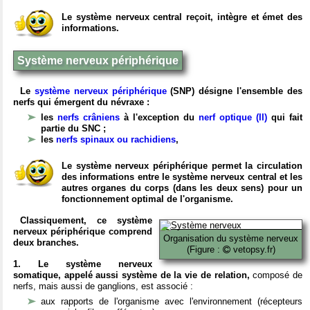
Le système nerveux central reçoit, intègre et émet des
informations.
Système nerveux périphérique
Le
système nerveux périphérique
(SNP) désigne l'ensemble des
nerfs qui émergent du névraxe :
les
nerfs crâniens
à l'exception du
nerf optique (II)
qui fait
partie du SNC ;
les
nerfs spinaux ou rachidiens
,
Le système nerveux périphérique permet la circulation
des informations entre le système nerveux central et les
autres organes du corps (dans les deux sens) pour un
fonctionnement optimal de l'organisme.
Classiquement, ce système
nerveux périphérique comprend
Organisation du système nerveux
deux branches.
(Figure :
vetopsy.fr)
1. Le système nerveux
somatique, appelé aussi système de la vie de relation,
composé de
nerfs, mais aussi de ganglions, est associé :
aux rapports de l'organisme avec l'environnement (récepteurs