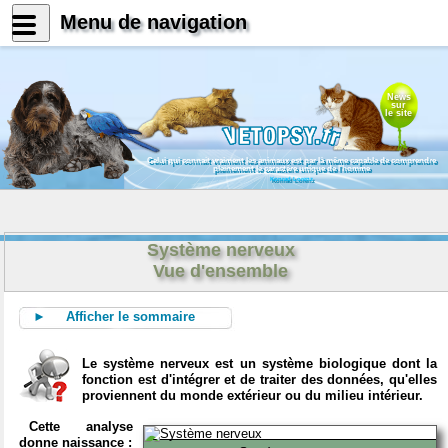
Menu de navigation
News
sur
le site
Celui qui connait vraiment les animaux est par là même capable de comprendre
pleinement le caractère unique de l'homme
Konrad Lorenz
Système nerveux
Vue d'ensemble
► Afficher le sommaire
Le système nerveux est un système biologique dont la
fonction est d'intégrer et de traiter des données, qu'elles
proviennent du monde extérieur ou du milieu intérieur.
Cette analyse
donne naissance :