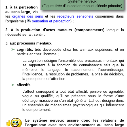
Système nerveux
(Figure tirée d'un ancien manuel d'école primaire)
1. à la perception
au sens large
, via
les
organes des sens
et les
récepteurs sensoriels
disséminés dans
l'organisme (
sensation et perception
) ;
2. à la production d'actes moteurs (comportements)
lorsque la
nécessité se fait sentir ;
3. aux processus mentaux,
cognitifs,
très développés chez les animaux supérieurs, et en
particulier chez l'homme ;
La cognition désigne l'ensemble des processus mentaux qui
se rapportent à la fonction de connaissance tels que la
mémoire, le langage, le raisonnement, l'apprentissage,
l'intelligence, la résolution de problèmes, la prise de décision,
la perception ou l'attention…
affectifs.
L'affect correspond à tout état affectif, pénible ou agréable,
vague ou qualifié, qu'il se présente sous la forme d'une
décharge massive ou d'un état général. L'affect désigne donc
un ensemble de mécanismes psychologiques qui influencent
le comportement.
Le système nerveux assure donc les relations de
l'organisme avec son environnement au sens large