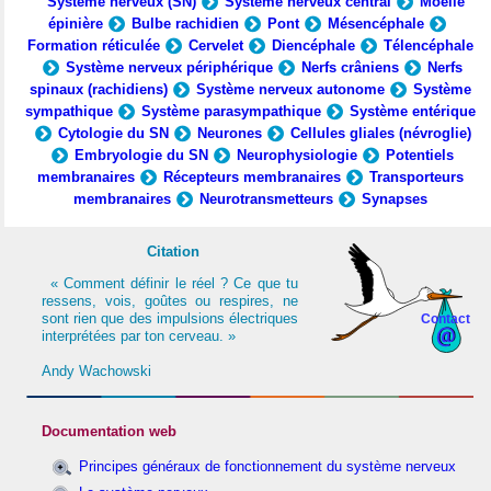
Système nerveux (SN)
Système nerveux central
Moelle
épinière
Bulbe rachidien
Pont
Mésencéphale
Formation réticulée
Cervelet
Diencéphale
Télencéphale
Système nerveux périphérique
Nerfs crâniens
Nerfs
spinaux (rachidiens)
Système nerveux autonome
Système
sympathique
Système parasympathique
Système entérique
Cytologie du SN
Neurones
Cellules gliales (névroglie)
Embryologie du SN
Neurophysiologie
Potentiels
membranaires
Récepteurs membranaires
Transporteurs
membranaires
Neurotransmetteurs
Synapses
Citation
« Comment définir le réel ? Ce que tu
ressens, vois, goûtes ou respires, ne
sont rien que des impulsions électriques
Contact
interprétées par ton cerveau. »
Andy Wachowski
Documentation web
Principes généraux de fonctionnement du système nerveux