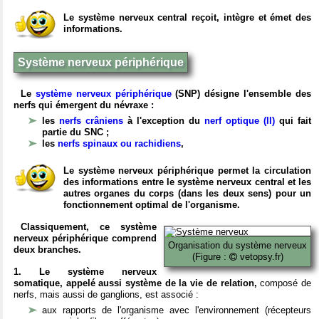
Le système nerveux central reçoit, intègre et émet des
informations.
Système nerveux périphérique
Le
système nerveux périphérique
(SNP) désigne l'ensemble des
nerfs qui émergent du névraxe :
les
nerfs crâniens
à l'exception du
nerf optique (II)
qui fait
partie du SNC ;
les
nerfs spinaux ou rachidiens
,
Le système nerveux périphérique permet la circulation
des informations entre le système nerveux central et les
autres organes du corps (dans les deux sens) pour un
fonctionnement optimal de l'organisme.
Classiquement, ce système
nerveux périphérique comprend
Organisation du système nerveux
deux branches.
(Figure :
vetopsy.fr)
1. Le système nerveux
somatique, appelé aussi système de la vie de relation,
composé de
nerfs, mais aussi de ganglions, est associé :
aux rapports de l'organisme avec l'environnement (récepteurs