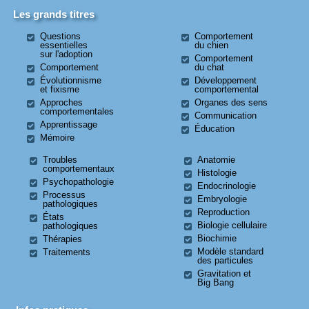
Les grands titres
Questions
Comportement
essentielles
du chien
sur l'adoption
Comportement
Comportement
du chat
Évolutionnisme
Développement
et fixisme
comportemental
Approches
Organes des sens
comportementales
Communication
Apprentissage
Éducation
Mémoire
Troubles
Anatomie
comportementaux
Histologie
Psychopathologie
Endocrinologie
Processus
Embryologie
pathologiques
Reproduction
États
Biologie cellulaire
pathologiques
Biochimie
Thérapies
Modèle standard
Traitements
des particules
Gravitation et
Big Bang