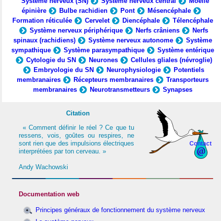
Système nerveux (SN)
Système nerveux central
Moelle
épinière
Bulbe rachidien
Pont
Mésencéphale
Formation réticulée
Cervelet
Diencéphale
Télencéphale
Système nerveux périphérique
Nerfs crâniens
Nerfs
spinaux (rachidiens)
Système nerveux autonome
Système
sympathique
Système parasympathique
Système entérique
Cytologie du SN
Neurones
Cellules gliales (névroglie)
Embryologie du SN
Neurophysiologie
Potentiels
membranaires
Récepteurs membranaires
Transporteurs
membranaires
Neurotransmetteurs
Synapses
Citation
« Comment définir le réel ? Ce que tu
ressens, vois, goûtes ou respires, ne
sont rien que des impulsions électriques
Contact
interprétées par ton cerveau. »
Andy Wachowski
Documentation web
Principes généraux de fonctionnement du système nerveux