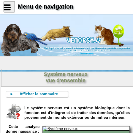
Menu de navigation
News
sur
le site
Celui qui connait vraiment les animaux est par là même capable de comprendre
pleinement le caractère unique de l'homme
Konrad Lorenz
Système nerveux
Vue d'ensemble
► Afficher le sommaire
Le système nerveux est un système biologique dont la
fonction est d'intégrer et de traiter des données, qu'elles
proviennent du monde extérieur ou du milieu intérieur.
Cette analyse
donne naissance :