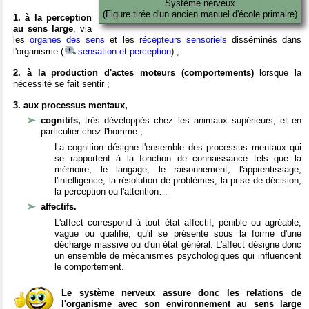
Système nerveux
(Figure tirée d'un ancien manuel d'école primaire)
1. à la perception
au sens large
, via
les
organes des sens
et les
récepteurs sensoriels
disséminés dans
l'organisme (
sensation et perception
) ;
2. à la production d'actes moteurs (comportements)
lorsque la
nécessité se fait sentir ;
3. aux processus mentaux,
cognitifs,
très développés chez les animaux supérieurs, et en
particulier chez l'homme ;
La cognition désigne l'ensemble des processus mentaux qui
se rapportent à la fonction de connaissance tels que la
mémoire, le langage, le raisonnement, l'apprentissage,
l'intelligence, la résolution de problèmes, la prise de décision,
la perception ou l'attention…
affectifs.
L'affect correspond à tout état affectif, pénible ou agréable,
vague ou qualifié, qu'il se présente sous la forme d'une
décharge massive ou d'un état général. L'affect désigne donc
un ensemble de mécanismes psychologiques qui influencent
le comportement.
Le système nerveux assure donc les relations de
l'organisme avec son environnement au sens large