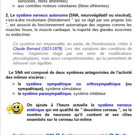
sensoriels, fibres afférentes)
aux contrôles moteurs volontaires (fibres efférentes).
2. Le
système nerveux autonome
(SNA, neurovégétatif ou viscéral),
c'est-à-dire involontaire (littéralement " qui se régit par ses propres lois
", est associé du fonctionnement automatique des organes comme les
muscles lisses, le muscle cardiaque, la majorité des glandes exocrines
ou endocrines.
Ce système est responsable, en partie, de l'homéostasie, chère à
Claude Bernard (1813-1878)
. Lors des variations des conditions de
milieu, l'organisme réagit par une série de modifications
physiologiques, mais aussi comportementales, qui lui permettent de
retrouver son équilibre.
Le SNA est composé de deux systèmes antagonistes de l'activité
des mêmes viscères :
le
système sympathique ou orthosympathique
(ou
sympathique)
, système stimulateur,
le
système parasympathique
, système inhibiteur.
On ajoute à l'heure actuelle le
système nerveux
entérique
qui est qualifié de " deuxième cerveau ", vu le
nombre de neurones qu'il contient et ses rôles
essentiels sur le cerveau lui-même