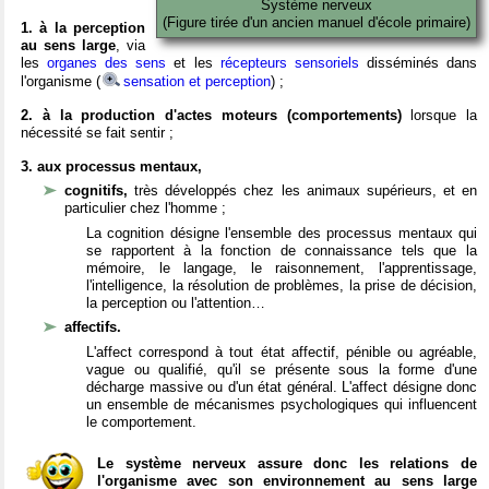
Système nerveux
(Figure tirée d'un ancien manuel d'école primaire)
1. à la perception
au sens large
, via
les
organes des sens
et les
récepteurs sensoriels
disséminés dans
l'organisme (
sensation et perception
) ;
2. à la production d'actes moteurs (comportements)
lorsque la
nécessité se fait sentir ;
3. aux processus mentaux,
cognitifs,
très développés chez les animaux supérieurs, et en
particulier chez l'homme ;
La cognition désigne l'ensemble des processus mentaux qui
se rapportent à la fonction de connaissance tels que la
mémoire, le langage, le raisonnement, l'apprentissage,
l'intelligence, la résolution de problèmes, la prise de décision,
la perception ou l'attention…
affectifs.
L'affect correspond à tout état affectif, pénible ou agréable,
vague ou qualifié, qu'il se présente sous la forme d'une
décharge massive ou d'un état général. L'affect désigne donc
un ensemble de mécanismes psychologiques qui influencent
le comportement.
Le système nerveux assure donc les relations de
l'organisme avec son environnement au sens large