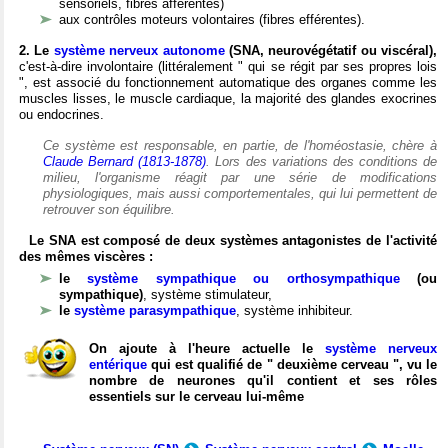
sensoriels, fibres afférentes)
aux contrôles moteurs volontaires (fibres efférentes).
2. Le
système nerveux autonome
(SNA, neurovégétatif ou viscéral),
c'est-à-dire involontaire (littéralement " qui se régit par ses propres lois
", est associé du fonctionnement automatique des organes comme les
muscles lisses, le muscle cardiaque, la majorité des glandes exocrines
ou endocrines.
Ce système est responsable, en partie, de l'homéostasie, chère à
Claude Bernard (1813-1878)
. Lors des variations des conditions de
milieu, l'organisme réagit par une série de modifications
physiologiques, mais aussi comportementales, qui lui permettent de
retrouver son équilibre.
Le SNA est composé de deux systèmes antagonistes de l'activité
des mêmes viscères :
le
système sympathique ou orthosympathique
(ou
sympathique)
, système stimulateur,
le
système parasympathique
, système inhibiteur.
On ajoute à l'heure actuelle le
système nerveux
entérique
qui est qualifié de " deuxième cerveau ", vu le
nombre de neurones qu'il contient et ses rôles
essentiels sur le cerveau lui-même