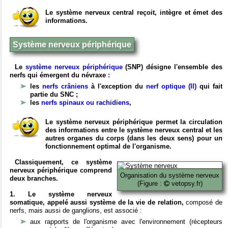
Le système nerveux central reçoit, intègre et émet des
informations.
Système nerveux périphérique
Le
système nerveux périphérique
(SNP) désigne l'ensemble des
nerfs qui émergent du névraxe :
les
nerfs crâniens
à l'exception du
nerf optique (II)
qui fait
partie du SNC ;
les
nerfs spinaux ou rachidiens
,
Le système nerveux périphérique permet la circulation
des informations entre le système nerveux central et les
autres organes du corps (dans les deux sens) pour un
fonctionnement optimal de l'organisme.
Classiquement, ce système
nerveux périphérique comprend
Organisation du système nerveux
deux branches.
(Figure :
vetopsy.fr)
1. Le système nerveux
somatique, appelé aussi système de la vie de relation,
composé de
nerfs, mais aussi de ganglions, est associé :
aux rapports de l'organisme avec l'environnement (récepteurs