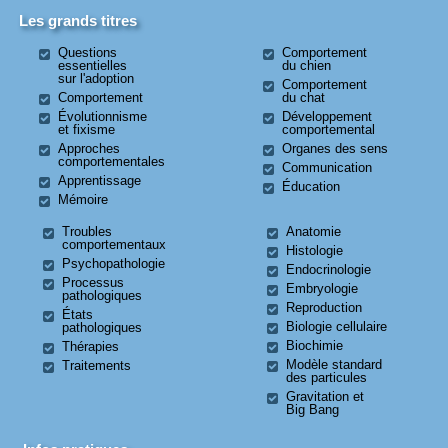
Les grands titres
Questions
Comportement
essentielles
du chien
sur l'adoption
Comportement
Comportement
du chat
Évolutionnisme
Développement
et fixisme
comportemental
Approches
Organes des sens
comportementales
Communication
Apprentissage
Éducation
Mémoire
Troubles
Anatomie
comportementaux
Histologie
Psychopathologie
Endocrinologie
Processus
Embryologie
pathologiques
Reproduction
États
Biologie cellulaire
pathologiques
Biochimie
Thérapies
Modèle standard
Traitements
des particules
Gravitation et
Big Bang