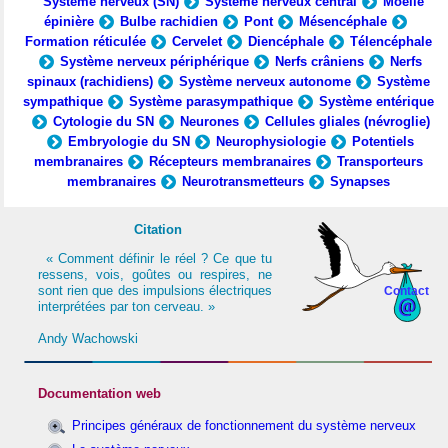
Système nerveux (SN)
Système nerveux central
Moelle
épinière
Bulbe rachidien
Pont
Mésencéphale
Formation réticulée
Cervelet
Diencéphale
Télencéphale
Système nerveux périphérique
Nerfs crâniens
Nerfs
spinaux (rachidiens)
Système nerveux autonome
Système
sympathique
Système parasympathique
Système entérique
Cytologie du SN
Neurones
Cellules gliales (névroglie)
Embryologie du SN
Neurophysiologie
Potentiels
membranaires
Récepteurs membranaires
Transporteurs
membranaires
Neurotransmetteurs
Synapses
Citation
« Comment définir le réel ? Ce que tu
ressens, vois, goûtes ou respires, ne
sont rien que des impulsions électriques
Contact
interprétées par ton cerveau. »
Andy Wachowski
Documentation web
Principes généraux de fonctionnement du système nerveux