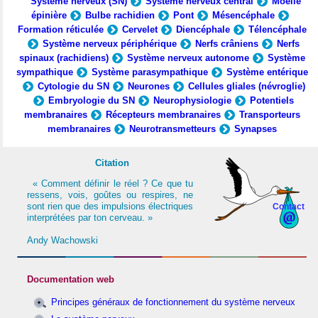
Système nerveux (SN)
Système nerveux central
Moelle
épinière
Bulbe rachidien
Pont
Mésencéphale
Formation réticulée
Cervelet
Diencéphale
Télencéphale
Système nerveux périphérique
Nerfs crâniens
Nerfs
spinaux (rachidiens)
Système nerveux autonome
Système
sympathique
Système parasympathique
Système entérique
Cytologie du SN
Neurones
Cellules gliales (névroglie)
Embryologie du SN
Neurophysiologie
Potentiels
membranaires
Récepteurs membranaires
Transporteurs
membranaires
Neurotransmetteurs
Synapses
Citation
« Comment définir le réel ? Ce que tu
ressens, vois, goûtes ou respires, ne
sont rien que des impulsions électriques
Contact
interprétées par ton cerveau. »
Andy Wachowski
Documentation web
Principes généraux de fonctionnement du système nerveux