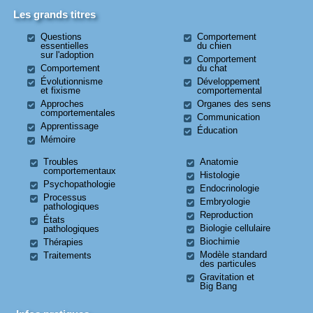
Les grands titres
Questions
Comportement
essentielles
du chien
sur l'adoption
Comportement
Comportement
du chat
Évolutionnisme
Développement
et fixisme
comportemental
Approches
Organes des sens
comportementales
Communication
Apprentissage
Éducation
Mémoire
Troubles
Anatomie
comportementaux
Histologie
Psychopathologie
Endocrinologie
Processus
Embryologie
pathologiques
Reproduction
États
Biologie cellulaire
pathologiques
Biochimie
Thérapies
Modèle standard
Traitements
des particules
Gravitation et
Big Bang