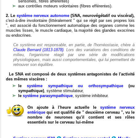
sensoriels, fibres afférentes)
aux contrôles moteurs volontaires (fibres efférentes).
2. Le
système nerveux autonome
(SNA, neurovégétatif ou viscéral),
c'est-à-dire involontaire (littéralement " qui se régit par ses propres lois
", est associé du fonctionnement automatique des organes comme les
muscles lisses, le muscle cardiaque, la majorité des glandes exocrines
ou endocrines.
Ce système est responsable, en partie, de l'homéostasie, chère à
Claude Bernard (1813-1878)
. Lors des variations des conditions de
milieu, l'organisme réagit par une série de modifications
physiologiques, mais aussi comportementales, qui lui permettent de
retrouver son équilibre.
Le SNA est composé de deux systèmes antagonistes de l'activité
des mêmes viscères :
le
système sympathique ou orthosympathique
(ou
sympathique)
, système stimulateur,
le
système parasympathique
, système inhibiteur.
On ajoute à l'heure actuelle le
système nerveux
entérique
qui est qualifié de " deuxième cerveau ", vu le
nombre de neurones qu'il contient et ses rôles
essentiels sur le cerveau lui-même