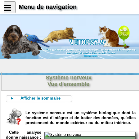
Menu de navigation
News
sur
le site
Celui qui connait vraiment les animaux est par là même capable de comprendre
pleinement le caractère unique de l'homme
Konrad Lorenz
Système nerveux
Vue d'ensemble
► Afficher le sommaire
Le système nerveux est un système biologique dont la
fonction est d'intégrer et de traiter des données, qu'elles
proviennent du monde extérieur ou du milieu intérieur.
Cette analyse
donne naissance :