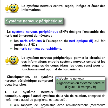
Le système nerveux central reçoit, intègre et émet des
informations.
Système nerveux périphérique
Le
système nerveux périphérique
(SNP) désigne l'ensemble des
nerfs qui émergent du névraxe :
les
nerfs crâniens
à l'exception du
nerf optique (II)
qui fait
partie du SNC ;
les
nerfs spinaux ou rachidiens
,
Le système nerveux périphérique permet la circulation
des informations entre le système nerveux central et les
autres organes du corps (dans les deux sens) pour un
fonctionnement optimal de l'organisme.
Classiquement, ce système
nerveux périphérique comprend
Organisation du système nerveux
deux branches.
(Figure :
vetopsy.fr)
1. Le système nerveux
somatique, appelé aussi système de la vie de relation,
composé de
nerfs, mais aussi de ganglions, est associé :
aux rapports de l'organisme avec l'environnement (récepteurs