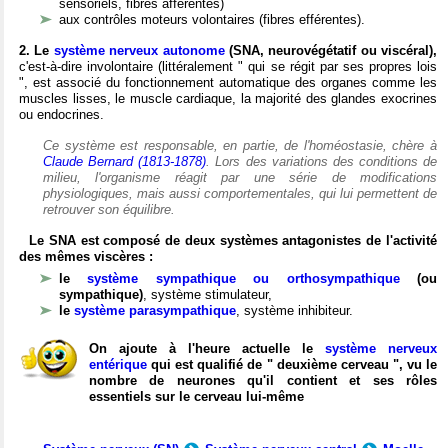
sensoriels, fibres afférentes)
aux contrôles moteurs volontaires (fibres efférentes).
2. Le
système nerveux autonome
(SNA, neurovégétatif ou viscéral),
c'est-à-dire involontaire (littéralement " qui se régit par ses propres lois
", est associé du fonctionnement automatique des organes comme les
muscles lisses, le muscle cardiaque, la majorité des glandes exocrines
ou endocrines.
Ce système est responsable, en partie, de l'homéostasie, chère à
Claude Bernard (1813-1878)
. Lors des variations des conditions de
milieu, l'organisme réagit par une série de modifications
physiologiques, mais aussi comportementales, qui lui permettent de
retrouver son équilibre.
Le SNA est composé de deux systèmes antagonistes de l'activité
des mêmes viscères :
le
système sympathique ou orthosympathique
(ou
sympathique)
, système stimulateur,
le
système parasympathique
, système inhibiteur.
On ajoute à l'heure actuelle le
système nerveux
entérique
qui est qualifié de " deuxième cerveau ", vu le
nombre de neurones qu'il contient et ses rôles
essentiels sur le cerveau lui-même