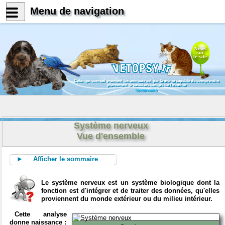
Menu de navigation
News
sur
le site
Celui qui connait vraiment les animaux est par là même capable de comprendre
pleinement le caractère unique de l'homme
Konrad Lorenz
Système nerveux
Vue d'ensemble
► Afficher le sommaire
Le système nerveux est un système biologique dont la
fonction est d'intégrer et de traiter des données, qu'elles
proviennent du monde extérieur ou du milieu intérieur.
Cette analyse
donne naissance :