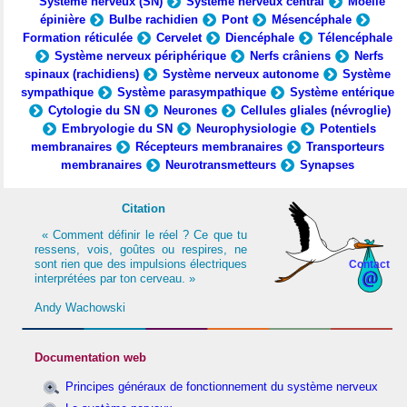
Système nerveux (SN)
Système nerveux central
Moelle
épinière
Bulbe rachidien
Pont
Mésencéphale
Formation réticulée
Cervelet
Diencéphale
Télencéphale
Système nerveux périphérique
Nerfs crâniens
Nerfs
spinaux (rachidiens)
Système nerveux autonome
Système
sympathique
Système parasympathique
Système entérique
Cytologie du SN
Neurones
Cellules gliales (névroglie)
Embryologie du SN
Neurophysiologie
Potentiels
membranaires
Récepteurs membranaires
Transporteurs
membranaires
Neurotransmetteurs
Synapses
Citation
« Comment définir le réel ? Ce que tu
ressens, vois, goûtes ou respires, ne
sont rien que des impulsions électriques
Contact
interprétées par ton cerveau. »
Andy Wachowski
Documentation web
Principes généraux de fonctionnement du système nerveux