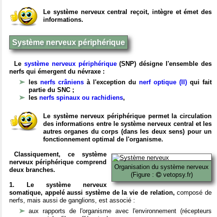
Le système nerveux central reçoit, intègre et émet des
informations.
Système nerveux périphérique
Le
système nerveux périphérique
(SNP) désigne l'ensemble des
nerfs qui émergent du névraxe :
les
nerfs crâniens
à l'exception du
nerf optique (II)
qui fait
partie du SNC ;
les
nerfs spinaux ou rachidiens
,
Le système nerveux périphérique permet la circulation
des informations entre le système nerveux central et les
autres organes du corps (dans les deux sens) pour un
fonctionnement optimal de l'organisme.
Classiquement, ce système
nerveux périphérique comprend
Organisation du système nerveux
deux branches.
(Figure :
vetopsy.fr)
1. Le système nerveux
somatique, appelé aussi système de la vie de relation,
composé de
nerfs, mais aussi de ganglions, est associé :
aux rapports de l'organisme avec l'environnement (récepteurs