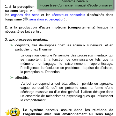
Système nerveux
(Figure tirée d'un ancien manuel d'école primaire)
1. à la perception
au sens large
, via
les
organes des sens
et les
récepteurs sensoriels
disséminés dans
l'organisme (
sensation et perception
) ;
2. à la production d'actes moteurs (comportements)
lorsque la
nécessité se fait sentir ;
3. aux processus mentaux,
cognitifs,
très développés chez les animaux supérieurs, et en
particulier chez l'homme ;
La cognition désigne l'ensemble des processus mentaux qui
se rapportent à la fonction de connaissance tels que la
mémoire, le langage, le raisonnement, l'apprentissage,
l'intelligence, la résolution de problèmes, la prise de décision,
la perception ou l'attention…
affectifs.
L'affect correspond à tout état affectif, pénible ou agréable,
vague ou qualifié, qu'il se présente sous la forme d'une
décharge massive ou d'un état général. L'affect désigne donc
un ensemble de mécanismes psychologiques qui influencent
le comportement.
Le système nerveux assure donc les relations de
l'organisme avec son environnement au sens large