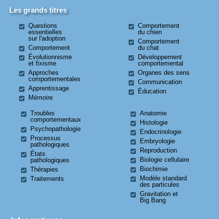
Les grands titres
Questions
Comportement
essentielles
du chien
sur l'adoption
Comportement
Comportement
du chat
Évolutionnisme
Développement
et fixisme
comportemental
Approches
Organes des sens
comportementales
Communication
Apprentissage
Éducation
Mémoire
Troubles
Anatomie
comportementaux
Histologie
Psychopathologie
Endocrinologie
Processus
Embryologie
pathologiques
Reproduction
États
Biologie cellulaire
pathologiques
Biochimie
Thérapies
Modèle standard
Traitements
des particules
Gravitation et
Big Bang