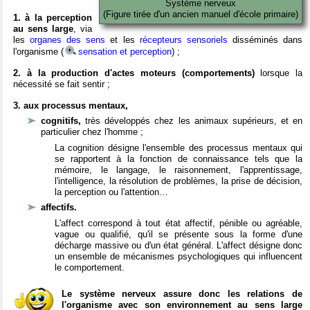
Système nerveux
(Figure tirée d'un ancien manuel d'école primaire)
1. à la perception
au sens large
, via
les
organes des sens
et les
récepteurs sensoriels
disséminés dans
l'organisme (
sensation et perception
) ;
2. à la production d'actes moteurs (comportements)
lorsque la
nécessité se fait sentir ;
3. aux processus mentaux,
cognitifs,
très développés chez les animaux supérieurs, et en
particulier chez l'homme ;
La cognition désigne l'ensemble des processus mentaux qui
se rapportent à la fonction de connaissance tels que la
mémoire, le langage, le raisonnement, l'apprentissage,
l'intelligence, la résolution de problèmes, la prise de décision,
la perception ou l'attention…
affectifs.
L'affect correspond à tout état affectif, pénible ou agréable,
vague ou qualifié, qu'il se présente sous la forme d'une
décharge massive ou d'un état général. L'affect désigne donc
un ensemble de mécanismes psychologiques qui influencent
le comportement.
Le système nerveux assure donc les relations de
l'organisme avec son environnement au sens large