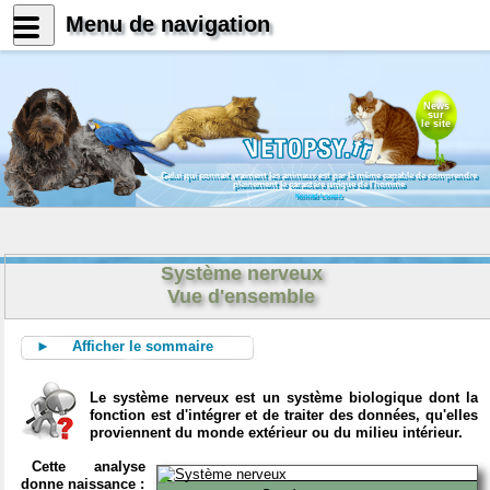
Menu de navigation
News
sur
le site
Celui qui connait vraiment les animaux est par là même capable de comprendre
pleinement le caractère unique de l'homme
Konrad Lorenz
Système nerveux
Vue d'ensemble
► Afficher le sommaire
Le système nerveux est un système biologique dont la
fonction est d'intégrer et de traiter des données, qu'elles
proviennent du monde extérieur ou du milieu intérieur.
Cette analyse
donne naissance :