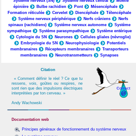
Système nerveux (SN)
Système nerveux central
Moelle
épinière
Bulbe rachidien
Pont
Mésencéphale
Formation réticulée
Cervelet
Diencéphale
Télencéphale
Système nerveux périphérique
Nerfs crâniens
Nerfs
spinaux (rachidiens)
Système nerveux autonome
Système
sympathique
Système parasympathique
Système entérique
Cytologie du SN
Neurones
Cellules gliales (névroglie)
Embryologie du SN
Neurophysiologie
Potentiels
membranaires
Récepteurs membranaires
Transporteurs
membranaires
Neurotransmetteurs
Synapses
Citation
« Comment définir le réel ? Ce que tu
ressens, vois, goûtes ou respires, ne
sont rien que des impulsions électriques
Contact
interprétées par ton cerveau. »
Andy Wachowski
Documentation web
Principes généraux de fonctionnement du système nerveux