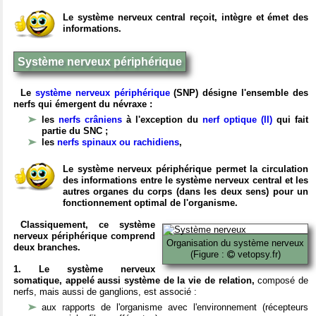
Le système nerveux central reçoit, intègre et émet des
informations.
Système nerveux périphérique
Le
système nerveux périphérique
(SNP) désigne l'ensemble des
nerfs qui émergent du névraxe :
les
nerfs crâniens
à l'exception du
nerf optique (II)
qui fait
partie du SNC ;
les
nerfs spinaux ou rachidiens
,
Le système nerveux périphérique permet la circulation
des informations entre le système nerveux central et les
autres organes du corps (dans les deux sens) pour un
fonctionnement optimal de l'organisme.
Classiquement, ce système
nerveux périphérique comprend
Organisation du système nerveux
deux branches.
(Figure :
vetopsy.fr)
1. Le système nerveux
somatique, appelé aussi système de la vie de relation,
composé de
nerfs, mais aussi de ganglions, est associé :
aux rapports de l'organisme avec l'environnement (récepteurs