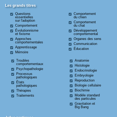
Les grands titres
Questions
Comportement
essentielles
du chien
sur l'adoption
Comportement
Comportement
du chat
Évolutionnisme
Développement
et fixisme
comportemental
Approches
Organes des sens
comportementales
Communication
Apprentissage
Éducation
Mémoire
Troubles
Anatomie
comportementaux
Histologie
Psychopathologie
Endocrinologie
Processus
Embryologie
pathologiques
Reproduction
États
Biologie cellulaire
pathologiques
Biochimie
Thérapies
Modèle standard
Traitements
des particules
Gravitation et
Big Bang