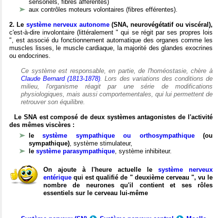
sensoriels, fibres afférentes)
aux contrôles moteurs volontaires (fibres efférentes).
2. Le
système nerveux autonome
(SNA, neurovégétatif ou viscéral),
c'est-à-dire involontaire (littéralement " qui se régit par ses propres lois
", est associé du fonctionnement automatique des organes comme les
muscles lisses, le muscle cardiaque, la majorité des glandes exocrines
ou endocrines.
Ce système est responsable, en partie, de l'homéostasie, chère à
Claude Bernard (1813-1878)
. Lors des variations des conditions de
milieu, l'organisme réagit par une série de modifications
physiologiques, mais aussi comportementales, qui lui permettent de
retrouver son équilibre.
Le SNA est composé de deux systèmes antagonistes de l'activité
des mêmes viscères :
le
système sympathique ou orthosympathique
(ou
sympathique)
, système stimulateur,
le
système parasympathique
, système inhibiteur.
On ajoute à l'heure actuelle le
système nerveux
entérique
qui est qualifié de " deuxième cerveau ", vu le
nombre de neurones qu'il contient et ses rôles
essentiels sur le cerveau lui-même