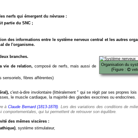
es nerfs qui émergent du névraxe :
it partie du SNC ;
ion des informations entre le système nerveux central et les autres org
al de l'organisme.
deux branches.
Organisation du sys
 vie de relation,
composé de nerfs, mais aussi de
(Figure :
veto
 sensoriels, fibres afférentes)
ral),
c'est-à-dire involontaire (littéralement " qui se régit par ses propres lois
es, le muscle cardiaque, la majorité des glandes exocrines ou endocrines.
ère à
Claude Bernard (1813-1878)
. Lors des variations des conditions de mili
i comportementales, qui lui permettent de retrouver son équilibre.
vité des mêmes viscères :
athique)
, système stimulateur,