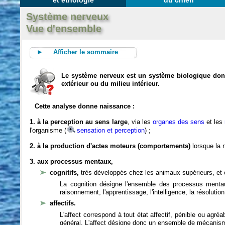
et éthologie
du chien
Système nerveux
Vue d'ensemble
► Afficher le sommaire
Le système nerveux est un système biologique dont 
extérieur ou du milieu intérieur.
Cette analyse donne naissance :
1. à la perception au sens large
, via les
organes des sens
et les
l'organisme (
sensation et perception
) ;
2. à la production d'actes moteurs (comportements)
lorsque la n
3. aux processus mentaux,
cognitifs,
très développés chez les animaux supérieurs, et 
La cognition désigne l'ensemble des processus mentau
raisonnement, l'apprentissage, l'intelligence, la résoluti
affectifs.
L'affect correspond à tout état affectif, pénible ou agré
général. L'affect désigne donc un ensemble de mécanis