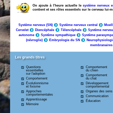
On ajoute à l'heure actuelle le
système nerveux e
contient et ses rôles essentiels sur le cerveau lui
Système nerveux (SN)
Système nerveux central
Moell
Cervelet
Diencéphale
Télencéphale
Système nerveu
autonome
Système sympathique
Système parasympa
(névroglie)
Embryologie du SN
Neurophysiologi
membranaires
Les grands titres
Questions
Comportement
essentielles
du chien
sur l'adoption
Comportement
Comportement
du chat
Évolutionnisme
Développement
et fixisme
comportemental
Approches
Organes des sens
comportementales
Communication
Apprentissage
Éducation
Mémoire