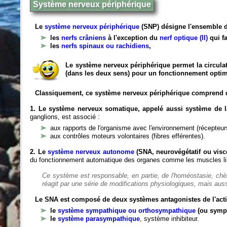
Système nerveux périphérique
Le
système nerveux périphérique
(SNP) désigne l'ensemble d
les
nerfs crâniens
à l'exception du
nerf optique (II)
qui fa
les
nerfs spinaux ou rachidiens
,
Le système nerveux périphérique permet la circulat
(dans les deux sens) pour un fonctionnement optim
Classiquement, ce système nerveux périphérique comprend 
1. Le système nerveux somatique, appelé aussi système de la
ganglions, est associé :
aux rapports de l'organisme avec l'environnement (récepteurs
aux contrôles moteurs volontaires (fibres efférentes).
2. Le
système nerveux autonome
(SNA, neurovégétatif ou viscé
du fonctionnement automatique des organes comme les muscles liss
Ce système est responsable, en partie, de l'homéostasie, ch
réagit par une série de modifications physiologiques, mais auss
Le SNA est composé de deux systèmes antagonistes de l'acti
le
système sympathique ou orthosympathique
(ou symp
le
système parasympathique
, système inhibiteur.