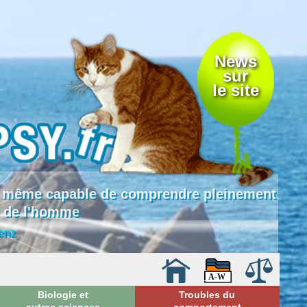
News
sur
le site
 là même capable de comprendre pleinement
e de l'homme
enz
Biologie et
Troubles du