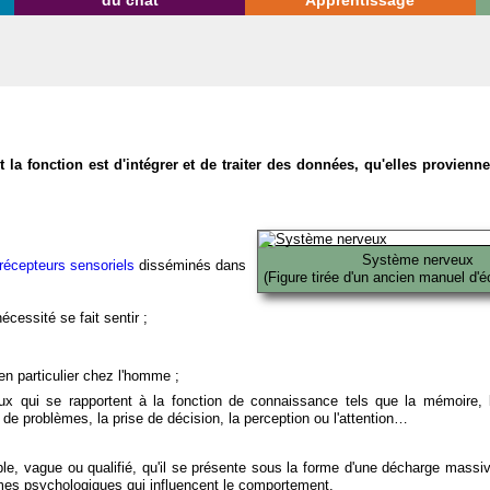
du chat
Apprentissage
la fonction est d'intégrer et de traiter des données, qu'elles provien
Système nerveux
récepteurs sensoriels
disséminés dans
(Figure tirée d'un ancien manuel d'é
écessité se fait sentir ;
en particulier chez l'homme ;
x qui se rapportent à la fonction de connaissance tels que la mémoire, l
on de problèmes, la prise de décision, la perception ou l'attention…
able, vague ou qualifié, qu'il se présente sous la forme d'une décharge massi
mes psychologiques qui influencent le comportement.