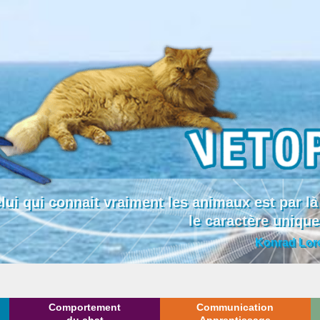
lui qui connait vraiment les animaux est par
le caractère uniqu
Konrad Lor
Comportement
Communication