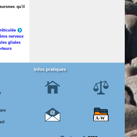
eurones qu'il
réticulée
ème nerveux
ules gliales
rteurs
Infos pratiques
e
aire
ard