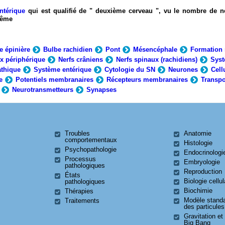
ntérique
qui est qualifié de " deuxième cerveau ", vu le nombre de n
-même
e épinière
Bulbe rachidien
Pont
Mésencéphale
Formation 
x périphérique
Nerfs crâniens
Nerfs spinaux (rachidiens)
Syst
thique
Système entérique
Cytologie du SN
Neurones
Cell
e
Potentiels membranaires
Récepteurs membranaires
Transpo
Neurotransmetteurs
Synapses
Troubles
Anatomie
comportementaux
Histologie
Psychopathologie
Endocrinologi
Processus
Embryologie
pathologiques
Reproduction
États
Biologie cellul
pathologiques
Biochimie
Thérapies
Modèle stand
Traitements
des particules
Gravitation et
Big Bang