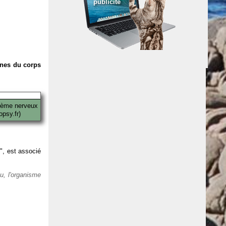
publicité
anes du corps
tème nerveux
psy.fr)
 ", est associé
eu, l'organisme