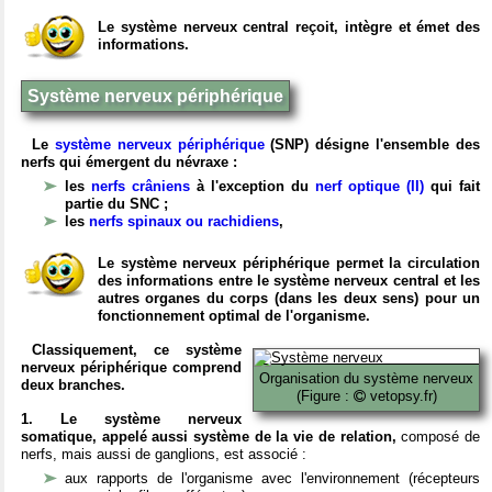
Le système nerveux central reçoit, intègre et émet des
informations.
Système nerveux périphérique
Le
système nerveux périphérique
(SNP) désigne l'ensemble des
nerfs qui émergent du névraxe :
les
nerfs crâniens
à l'exception du
nerf optique (II)
qui fait
partie du SNC ;
les
nerfs spinaux ou rachidiens
,
Le système nerveux périphérique permet la circulation
des informations entre le système nerveux central et les
autres organes du corps (dans les deux sens) pour un
fonctionnement optimal de l'organisme.
Classiquement, ce système
nerveux périphérique comprend
Organisation du système nerveux
deux branches.
(Figure :
vetopsy.fr)
1. Le système nerveux
somatique, appelé aussi système de la vie de relation,
composé de
nerfs, mais aussi de ganglions, est associé :
aux rapports de l'organisme avec l'environnement (récepteurs