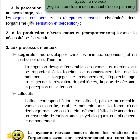
Système nerveux
(Figure tirée d'un ancien manuel d'école primaire)
1. à la perception
au sens large
, via
les
organes des sens
et les
récepteurs sensoriels
disséminés dans
l'organisme (
sensation et perception
) ;
2. à la production d'actes moteurs (comportements)
lorsque la
nécessité se fait sentir ;
3. aux processus mentaux,
cognitifs,
très développés chez les animaux supérieurs, et en
particulier chez l'homme ;
La cognition désigne l'ensemble des processus mentaux qui
se rapportent à la fonction de connaissance tels que la
mémoire, le langage, le raisonnement, l'apprentissage,
l'intelligence, la résolution de problèmes, la prise de décision,
la perception ou l'attention…
affectifs.
L'affect correspond à tout état affectif, pénible ou agréable,
vague ou qualifié, qu'il se présente sous la forme d'une
décharge massive ou d'un état général. L'affect désigne donc
un ensemble de mécanismes psychologiques qui influencent
le comportement.
Le système nerveux assure donc les relations de
l'organisme avec son environnement au sens large