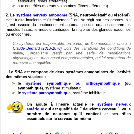
sensoriels, fibres afférentes)
aux contrôles moteurs volontaires (fibres efférentes).
2. Le
système nerveux autonome
(SNA, neurovégétatif ou viscéral),
c'est-à-dire involontaire (littéralement " qui se régit par ses propres lois
", est associé du fonctionnement automatique des organes comme les
muscles lisses, le muscle cardiaque, la majorité des glandes exocrines
ou endocrines.
Ce système est responsable, en partie, de l'homéostasie, chère à
Claude Bernard (1813-1878)
. Lors des variations des conditions de
milieu, l'organisme réagit par une série de modifications
physiologiques, mais aussi comportementales, qui lui permettent de
retrouver son équilibre.
Le SNA est composé de deux systèmes antagonistes de l'activité
des mêmes viscères :
le
système sympathique ou orthosympathique
(ou
sympathique)
, système stimulateur,
le
système parasympathique
, système inhibiteur.
On ajoute à l'heure actuelle le
système nerveux
entérique
qui est qualifié de " deuxième cerveau ", vu le
nombre de neurones qu'il contient et ses rôles
essentiels sur le cerveau lui-même