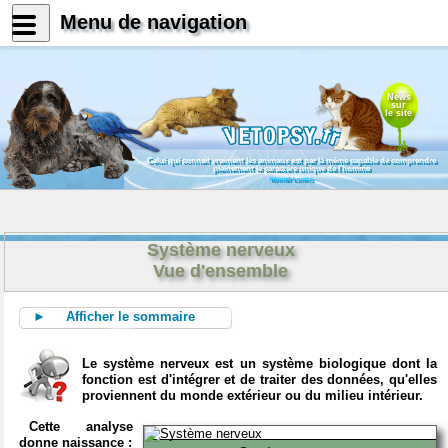
Menu de navigation
News
sur
le site
Celui qui connait vraiment les animaux est par là même capable de comprendre
pleinement le caractère unique de l'homme
Konrad Lorenz
Système nerveux
Vue d'ensemble
► Afficher le sommaire
Le système nerveux est un système biologique dont la
fonction est d'intégrer et de traiter des données, qu'elles
proviennent du monde extérieur ou du milieu intérieur.
Cette analyse
donne naissance :