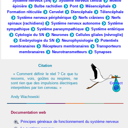
Système nerveux (SN)
Système nerveux central
Moelle
épinière
Bulbe rachidien
Pont
Mésencéphale
Formation réticulée
Cervelet
Diencéphale
Télencéphale
Système nerveux périphérique
Nerfs crâniens
Nerfs
spinaux (rachidiens)
Système nerveux autonome
Système
sympathique
Système parasympathique
Système entérique
Cytologie du SN
Neurones
Cellules gliales (névroglie)
Embryologie du SN
Neurophysiologie
Potentiels
membranaires
Récepteurs membranaires
Transporteurs
membranaires
Neurotransmetteurs
Synapses
Citation
« Comment définir le réel ? Ce que tu
ressens, vois, goûtes ou respires, ne
sont rien que des impulsions électriques
Contact
interprétées par ton cerveau. »
Andy Wachowski
Documentation web
Principes généraux de fonctionnement du système nerveux