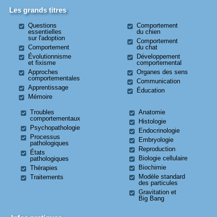
Les grands titres
Questions
Comportement
essentielles
du chien
sur l'adoption
Comportement
Comportement
du chat
Évolutionnisme
Développement
et fixisme
comportemental
Approches
Organes des sens
comportementales
Communication
Apprentissage
Éducation
Mémoire
Troubles
Anatomie
comportementaux
Histologie
Psychopathologie
Endocrinologie
Processus
Embryologie
pathologiques
Reproduction
États
Biologie cellulaire
pathologiques
Biochimie
Thérapies
Modèle standard
Traitements
des particules
Gravitation et
Big Bang