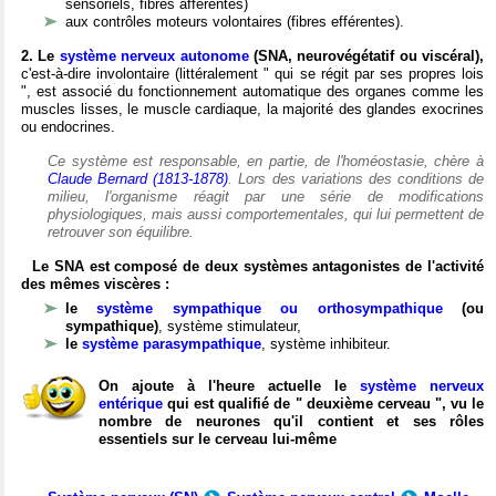
sensoriels, fibres afférentes)
aux contrôles moteurs volontaires (fibres efférentes).
2. Le
système nerveux autonome
(SNA, neurovégétatif ou viscéral),
c'est-à-dire involontaire (littéralement " qui se régit par ses propres lois
", est associé du fonctionnement automatique des organes comme les
muscles lisses, le muscle cardiaque, la majorité des glandes exocrines
ou endocrines.
Ce système est responsable, en partie, de l'homéostasie, chère à
Claude Bernard (1813-1878)
. Lors des variations des conditions de
milieu, l'organisme réagit par une série de modifications
physiologiques, mais aussi comportementales, qui lui permettent de
retrouver son équilibre.
Le SNA est composé de deux systèmes antagonistes de l'activité
des mêmes viscères :
le
système sympathique ou orthosympathique
(ou
sympathique)
, système stimulateur,
le
système parasympathique
, système inhibiteur.
On ajoute à l'heure actuelle le
système nerveux
entérique
qui est qualifié de " deuxième cerveau ", vu le
nombre de neurones qu'il contient et ses rôles
essentiels sur le cerveau lui-même