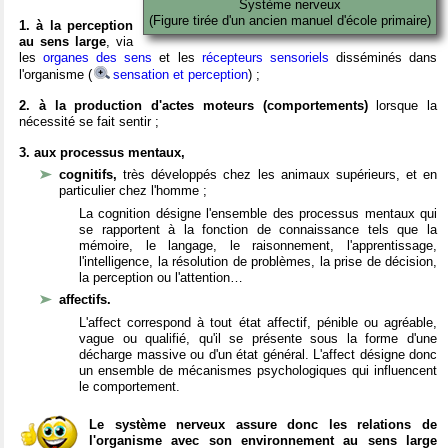
Système nerveux
(Figure tirée d'un ancien manuel d'école primaire)
1. à la perception
au sens large
, via
les
organes des sens
et les
récepteurs sensoriels
disséminés dans
l'organisme (
sensation et perception
) ;
2. à la production d'actes moteurs (comportements)
lorsque la
nécessité se fait sentir ;
3. aux processus mentaux,
cognitifs,
très développés chez les animaux supérieurs, et en
particulier chez l'homme ;
La cognition désigne l'ensemble des processus mentaux qui
se rapportent à la fonction de connaissance tels que la
mémoire, le langage, le raisonnement, l'apprentissage,
l'intelligence, la résolution de problèmes, la prise de décision,
la perception ou l'attention…
affectifs.
L'affect correspond à tout état affectif, pénible ou agréable,
vague ou qualifié, qu'il se présente sous la forme d'une
décharge massive ou d'un état général. L'affect désigne donc
un ensemble de mécanismes psychologiques qui influencent
le comportement.
Le système nerveux assure donc les relations de
l'organisme avec son environnement au sens large