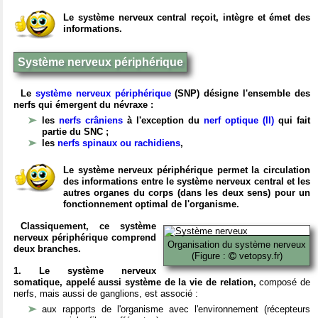
Le système nerveux central reçoit, intègre et émet des
informations.
Système nerveux périphérique
Le
système nerveux périphérique
(SNP) désigne l'ensemble des
nerfs qui émergent du névraxe :
les
nerfs crâniens
à l'exception du
nerf optique (II)
qui fait
partie du SNC ;
les
nerfs spinaux ou rachidiens
,
Le système nerveux périphérique permet la circulation
des informations entre le système nerveux central et les
autres organes du corps (dans les deux sens) pour un
fonctionnement optimal de l'organisme.
Classiquement, ce système
nerveux périphérique comprend
Organisation du système nerveux
deux branches.
(Figure :
vetopsy.fr)
1. Le système nerveux
somatique, appelé aussi système de la vie de relation,
composé de
nerfs, mais aussi de ganglions, est associé :
aux rapports de l'organisme avec l'environnement (récepteurs