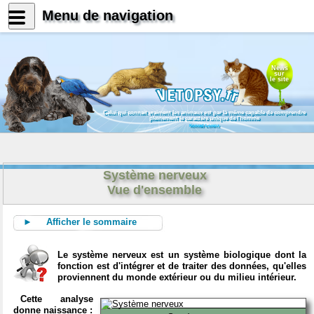
Menu de navigation
News
sur
le site
Celui qui connait vraiment les animaux est par là même capable de comprendre
pleinement le caractère unique de l'homme
Konrad Lorenz
Système nerveux
Vue d'ensemble
► Afficher le sommaire
Le système nerveux est un système biologique dont la
fonction est d'intégrer et de traiter des données, qu'elles
proviennent du monde extérieur ou du milieu intérieur.
Cette analyse
donne naissance :