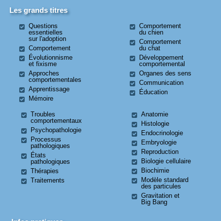
Les grands titres
Questions
Comportement
essentielles
du chien
sur l'adoption
Comportement
Comportement
du chat
Évolutionnisme
Développement
et fixisme
comportemental
Approches
Organes des sens
comportementales
Communication
Apprentissage
Éducation
Mémoire
Troubles
Anatomie
comportementaux
Histologie
Psychopathologie
Endocrinologie
Processus
Embryologie
pathologiques
Reproduction
États
Biologie cellulaire
pathologiques
Biochimie
Thérapies
Modèle standard
Traitements
des particules
Gravitation et
Big Bang