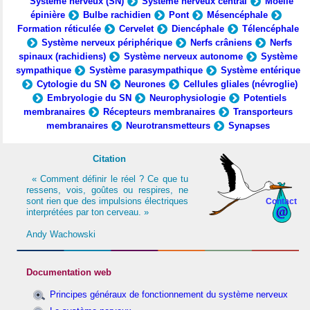
Système nerveux (SN)
Système nerveux central
Moelle
épinière
Bulbe rachidien
Pont
Mésencéphale
Formation réticulée
Cervelet
Diencéphale
Télencéphale
Système nerveux périphérique
Nerfs crâniens
Nerfs
spinaux (rachidiens)
Système nerveux autonome
Système
sympathique
Système parasympathique
Système entérique
Cytologie du SN
Neurones
Cellules gliales (névroglie)
Embryologie du SN
Neurophysiologie
Potentiels
membranaires
Récepteurs membranaires
Transporteurs
membranaires
Neurotransmetteurs
Synapses
Citation
« Comment définir le réel ? Ce que tu
ressens, vois, goûtes ou respires, ne
sont rien que des impulsions électriques
Contact
interprétées par ton cerveau. »
Andy Wachowski
Documentation web
Principes généraux de fonctionnement du système nerveux