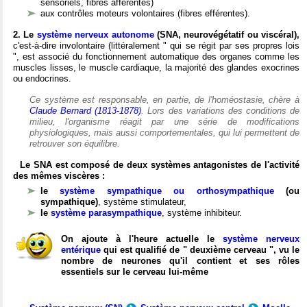
sensoriels, fibres afférentes)
aux contrôles moteurs volontaires (fibres efférentes).
2. Le
système nerveux autonome
(SNA, neurovégétatif ou viscéral),
c'est-à-dire involontaire (littéralement " qui se régit par ses propres lois
", est associé du fonctionnement automatique des organes comme les
muscles lisses, le muscle cardiaque, la majorité des glandes exocrines
ou endocrines.
Ce système est responsable, en partie, de l'homéostasie, chère à
Claude Bernard (1813-1878)
. Lors des variations des conditions de
milieu, l'organisme réagit par une série de modifications
physiologiques, mais aussi comportementales, qui lui permettent de
retrouver son équilibre.
Le SNA est composé de deux systèmes antagonistes de l'activité
des mêmes viscères :
le
système sympathique ou orthosympathique
(ou
sympathique)
, système stimulateur,
le
système parasympathique
, système inhibiteur.
On ajoute à l'heure actuelle le
système nerveux
entérique
qui est qualifié de " deuxième cerveau ", vu le
nombre de neurones qu'il contient et ses rôles
essentiels sur le cerveau lui-même