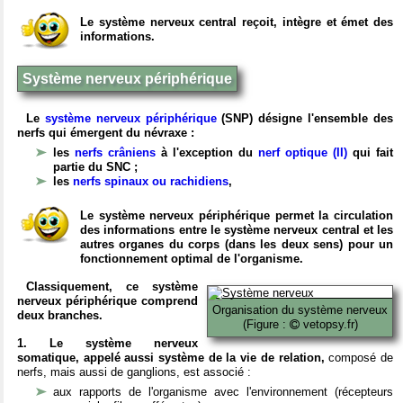
Le système nerveux central reçoit, intègre et émet des
informations.
Système nerveux périphérique
Le
système nerveux périphérique
(SNP) désigne l'ensemble des
nerfs qui émergent du névraxe :
les
nerfs crâniens
à l'exception du
nerf optique (II)
qui fait
partie du SNC ;
les
nerfs spinaux ou rachidiens
,
Le système nerveux périphérique permet la circulation
des informations entre le système nerveux central et les
autres organes du corps (dans les deux sens) pour un
fonctionnement optimal de l'organisme.
Classiquement, ce système
nerveux périphérique comprend
Organisation du système nerveux
deux branches.
(Figure :
vetopsy.fr)
1. Le système nerveux
somatique, appelé aussi système de la vie de relation,
composé de
nerfs, mais aussi de ganglions, est associé :
aux rapports de l'organisme avec l'environnement (récepteurs