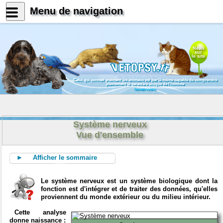
Menu de navigation
News
sur
le site
Celui qui connait vraiment les animaux est par là même capable de comprendre
pleinement le caractère unique de l'homme
Konrad Lorenz
Système nerveux
Vue d'ensemble
► Afficher le sommaire
Le système nerveux est un système biologique dont la
fonction est d'intégrer et de traiter des données, qu'elles
proviennent du monde extérieur ou du milieu intérieur.
Cette analyse
donne naissance :