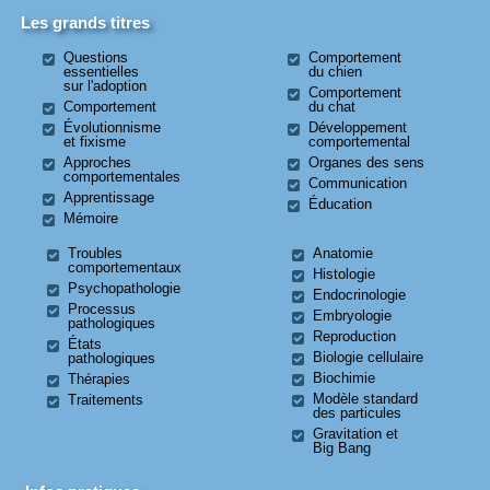
Les grands titres
Questions
Comportement
essentielles
du chien
sur l'adoption
Comportement
Comportement
du chat
Évolutionnisme
Développement
et fixisme
comportemental
Approches
Organes des sens
comportementales
Communication
Apprentissage
Éducation
Mémoire
Troubles
Anatomie
comportementaux
Histologie
Psychopathologie
Endocrinologie
Processus
Embryologie
pathologiques
Reproduction
États
Biologie cellulaire
pathologiques
Biochimie
Thérapies
Modèle standard
Traitements
des particules
Gravitation et
Big Bang