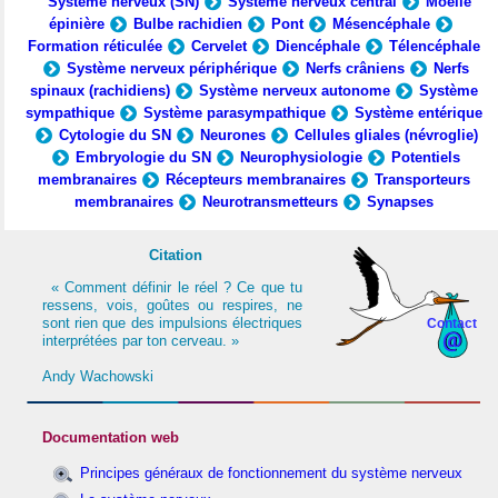
Système nerveux (SN)
Système nerveux central
Moelle
épinière
Bulbe rachidien
Pont
Mésencéphale
Formation réticulée
Cervelet
Diencéphale
Télencéphale
Système nerveux périphérique
Nerfs crâniens
Nerfs
spinaux (rachidiens)
Système nerveux autonome
Système
sympathique
Système parasympathique
Système entérique
Cytologie du SN
Neurones
Cellules gliales (névroglie)
Embryologie du SN
Neurophysiologie
Potentiels
membranaires
Récepteurs membranaires
Transporteurs
membranaires
Neurotransmetteurs
Synapses
Citation
« Comment définir le réel ? Ce que tu
ressens, vois, goûtes ou respires, ne
sont rien que des impulsions électriques
Contact
interprétées par ton cerveau. »
Andy Wachowski
Documentation web
Principes généraux de fonctionnement du système nerveux