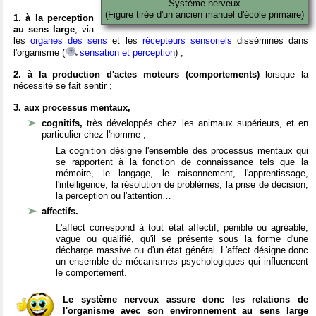
Système nerveux
(Figure tirée d'un ancien manuel d'école primaire)
1. à la perception
au sens large
, via
les
organes des sens
et les
récepteurs sensoriels
disséminés dans
l'organisme (
sensation et perception
) ;
2. à la production d'actes moteurs (comportements)
lorsque la
nécessité se fait sentir ;
3. aux processus mentaux,
cognitifs,
très développés chez les animaux supérieurs, et en
particulier chez l'homme ;
La cognition désigne l'ensemble des processus mentaux qui
se rapportent à la fonction de connaissance tels que la
mémoire, le langage, le raisonnement, l'apprentissage,
l'intelligence, la résolution de problèmes, la prise de décision,
la perception ou l'attention…
affectifs.
L'affect correspond à tout état affectif, pénible ou agréable,
vague ou qualifié, qu'il se présente sous la forme d'une
décharge massive ou d'un état général. L'affect désigne donc
un ensemble de mécanismes psychologiques qui influencent
le comportement.
Le système nerveux assure donc les relations de
l'organisme avec son environnement au sens large