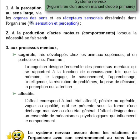
Système nerveux
(Figure tirée d'un ancien manuel d'école primaire)
1. à la perception
au sens large
, via
les
organes des sens
et les
récepteurs sensoriels
disséminés dans
l'organisme (
sensation et perception
) ;
2. à la production d'actes moteurs (comportements)
lorsque la
nécessité se fait sentir ;
3. aux processus mentaux,
cognitifs,
très développés chez les animaux supérieurs, et en
particulier chez l'homme ;
La cognition désigne l'ensemble des processus mentaux qui
se rapportent à la fonction de connaissance tels que la
mémoire, le langage, le raisonnement, l'apprentissage,
l'intelligence, la résolution de problèmes, la prise de décision,
la perception ou l'attention…
affectifs.
L'affect correspond à tout état affectif, pénible ou agréable,
vague ou qualifié, qu'il se présente sous la forme d'une
décharge massive ou d'un état général. L'affect désigne donc
un ensemble de mécanismes psychologiques qui influencent
le comportement.
Le système nerveux assure donc les relations de
l'organisme avec son environnement au sens large