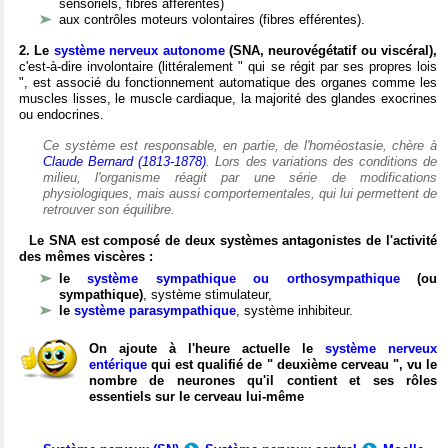
sensoriels, fibres afférentes)
aux contrôles moteurs volontaires (fibres efférentes).
2. Le
système nerveux autonome
(SNA, neurovégétatif ou viscéral),
c'est-à-dire involontaire (littéralement " qui se régit par ses propres lois
", est associé du fonctionnement automatique des organes comme les
muscles lisses, le muscle cardiaque, la majorité des glandes exocrines
ou endocrines.
Ce système est responsable, en partie, de l'homéostasie, chère à
Claude Bernard (1813-1878)
. Lors des variations des conditions de
milieu, l'organisme réagit par une série de modifications
physiologiques, mais aussi comportementales, qui lui permettent de
retrouver son équilibre.
Le SNA est composé de deux systèmes antagonistes de l'activité
des mêmes viscères :
le
système sympathique ou orthosympathique
(ou
sympathique)
, système stimulateur,
le
système parasympathique
, système inhibiteur.
On ajoute à l'heure actuelle le
système nerveux
entérique
qui est qualifié de " deuxième cerveau ", vu le
nombre de neurones qu'il contient et ses rôles
essentiels sur le cerveau lui-même