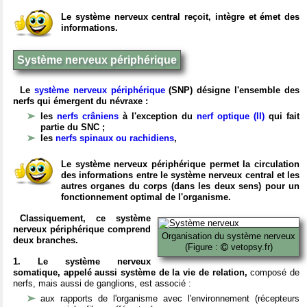
Le système nerveux central reçoit, intègre et émet des
informations.
Système nerveux périphérique
Le
système nerveux périphérique
(SNP) désigne l'ensemble des
nerfs qui émergent du névraxe :
les
nerfs crâniens
à l'exception du
nerf optique (II)
qui fait
partie du SNC ;
les
nerfs spinaux ou rachidiens
,
Le système nerveux périphérique permet la circulation
des informations entre le système nerveux central et les
autres organes du corps (dans les deux sens) pour un
fonctionnement optimal de l'organisme.
Classiquement, ce système
nerveux périphérique comprend
Organisation du système nerveux
deux branches.
(Figure :
vetopsy.fr)
1. Le système nerveux
somatique, appelé aussi système de la vie de relation,
composé de
nerfs, mais aussi de ganglions, est associé :
aux rapports de l'organisme avec l'environnement (récepteurs