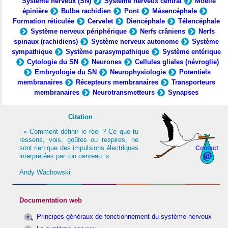
Système nerveux (SN)
Système nerveux central
Moelle
épinière
Bulbe rachidien
Pont
Mésencéphale
Formation réticulée
Cervelet
Diencéphale
Télencéphale
Système nerveux périphérique
Nerfs crâniens
Nerfs
spinaux (rachidiens)
Système nerveux autonome
Système
sympathique
Système parasympathique
Système entérique
Cytologie du SN
Neurones
Cellules gliales (névroglie)
Embryologie du SN
Neurophysiologie
Potentiels
membranaires
Récepteurs membranaires
Transporteurs
membranaires
Neurotransmetteurs
Synapses
Citation
« Comment définir le réel ? Ce que tu
ressens, vois, goûtes ou respires, ne
sont rien que des impulsions électriques
Contact
interprétées par ton cerveau. »
Andy Wachowski
Documentation web
Principes généraux de fonctionnement du système nerveux