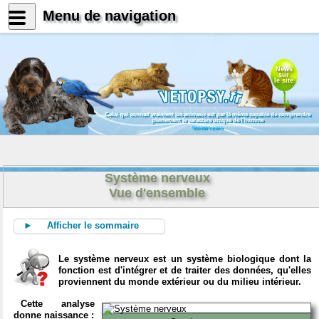
Menu de navigation
News
sur
le site
Celui qui connait vraiment les animaux est par là même capable de comprendre
pleinement le caractère unique de l'homme
Konrad Lorenz
Système nerveux
Vue d'ensemble
► Afficher le sommaire
Le système nerveux est un système biologique dont la
fonction est d'intégrer et de traiter des données, qu'elles
proviennent du monde extérieur ou du milieu intérieur.
Cette analyse
donne naissance :