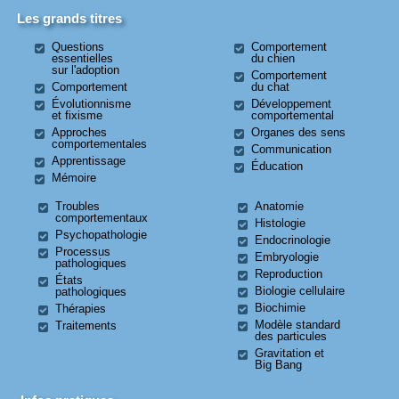
Les grands titres
Questions
Comportement
essentielles
du chien
sur l'adoption
Comportement
Comportement
du chat
Évolutionnisme
Développement
et fixisme
comportemental
Approches
Organes des sens
comportementales
Communication
Apprentissage
Éducation
Mémoire
Troubles
Anatomie
comportementaux
Histologie
Psychopathologie
Endocrinologie
Processus
Embryologie
pathologiques
Reproduction
États
Biologie cellulaire
pathologiques
Biochimie
Thérapies
Modèle standard
Traitements
des particules
Gravitation et
Big Bang