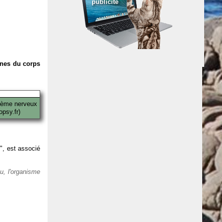
publicité
anes du corps
tème nerveux
psy.fr)
 ", est associé
eu, l'organisme