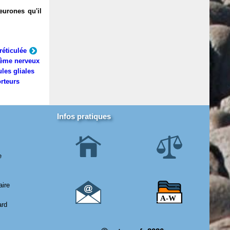
eurones qu'il
réticulée
ème nerveux
ules gliales
rteurs
Infos pratiques
e
aire
ard