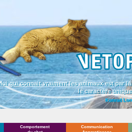
lui qui connait vraiment les animaux est par
le caractère uniqu
Konrad Lor
Comportement
Communication