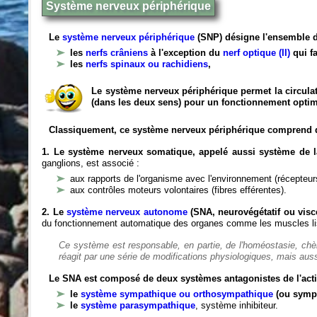
Système nerveux périphérique
Le
système nerveux périphérique
(SNP) désigne l'ensemble d
les
nerfs crâniens
à l'exception du
nerf optique (II)
qui fa
les
nerfs spinaux ou rachidiens
,
Le système nerveux périphérique permet la circulat
(dans les deux sens) pour un fonctionnement optim
Classiquement, ce système nerveux périphérique comprend 
1. Le système nerveux somatique, appelé aussi système de la
ganglions, est associé :
aux rapports de l'organisme avec l'environnement (récepteurs
aux contrôles moteurs volontaires (fibres efférentes).
2. Le
système nerveux autonome
(SNA, neurovégétatif ou viscé
du fonctionnement automatique des organes comme les muscles liss
Ce système est responsable, en partie, de l'homéostasie, ch
réagit par une série de modifications physiologiques, mais auss
Le SNA est composé de deux systèmes antagonistes de l'acti
le
système sympathique ou orthosympathique
(ou symp
le
système parasympathique
, système inhibiteur.