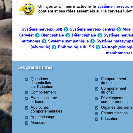
On ajoute à l'heure actuelle le
système nerveux e
contient et ses rôles essentiels sur le cerveau lui
Système nerveux (SN)
Système nerveux central
Moell
Cervelet
Diencéphale
Télencéphale
Système nerveu
autonome
Système sympathique
Système parasympa
(névroglie)
Embryologie du SN
Neurophysiologi
membranaires
Les grands titres
Questions
Comportement
essentielles
du chien
sur l'adoption
Comportement
Comportement
du chat
Évolutionnisme
Développement
et fixisme
comportemental
Approches
Organes des sens
comportementales
Communication
Apprentissage
Éducation
Mémoire