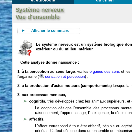
et éthologie
du chien
Système nerveux
Vue d'ensemble
► Afficher le sommaire
Le système nerveux est un système biologique dont 
extérieur ou du milieu intérieur.
Cette analyse donne naissance :
1. à la perception au sens large
, via les
organes des sens
et les
l'organisme (
sensation et perception
) ;
2. à la production d'actes moteurs (comportements)
lorsque la n
3. aux processus mentaux,
cognitifs,
très développés chez les animaux supérieurs, et 
La cognition désigne l'ensemble des processus mentau
raisonnement, l'apprentissage, l'intelligence, la résoluti
affectifs.
L'affect correspond à tout état affectif, pénible ou agré
général. L'affect désigne donc un ensemble de mécanis