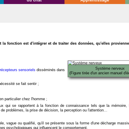
du chat
Apprentissage
la fonction est d'intégrer et de traiter des données, qu'elles provien
Système nerveux
récepteurs sensoriels
disséminés dans
(Figure tirée d'un ancien manuel d'é
écessité se fait sentir ;
en particulier chez l'homme ;
x qui se rapportent à la fonction de connaissance tels que la mémoire, l
on de problèmes, la prise de décision, la perception ou l'attention…
able, vague ou qualifié, qu'il se présente sous la forme d'une décharge massi
mes psychologiques qui influencent le comportement.