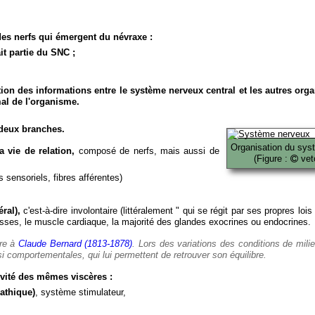
es nerfs qui émergent du névraxe :
it partie du SNC ;
ion des informations entre le système nerveux central et les autres org
al de l'organisme.
deux branches.
Organisation du sys
 vie de relation,
composé de nerfs, mais aussi de
(Figure :
veto
 sensoriels, fibres afférentes)
ral),
c'est-à-dire involontaire (littéralement " qui se régit par ses propres lois
es, le muscle cardiaque, la majorité des glandes exocrines ou endocrines.
ère à
Claude Bernard (1813-1878)
. Lors des variations des conditions de mili
i comportementales, qui lui permettent de retrouver son équilibre.
vité des mêmes viscères :
athique)
, système stimulateur,