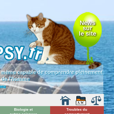
News
sur
le site
 là même capable de comprendre pleinement
e de l'homme
enz
Biologie et
Troubles du