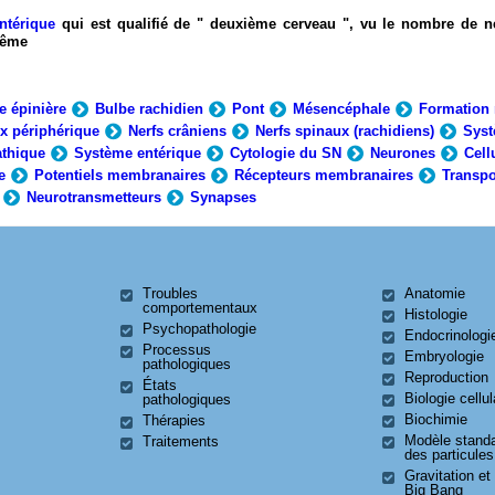
ntérique
qui est qualifié de " deuxième cerveau ", vu le nombre de n
-même
e épinière
Bulbe rachidien
Pont
Mésencéphale
Formation 
x périphérique
Nerfs crâniens
Nerfs spinaux (rachidiens)
Syst
thique
Système entérique
Cytologie du SN
Neurones
Cell
e
Potentiels membranaires
Récepteurs membranaires
Transpo
Neurotransmetteurs
Synapses
Troubles
Anatomie
comportementaux
Histologie
Psychopathologie
Endocrinologi
Processus
Embryologie
pathologiques
Reproduction
États
Biologie cellul
pathologiques
Biochimie
Thérapies
Modèle stand
Traitements
des particules
Gravitation et
Big Bang