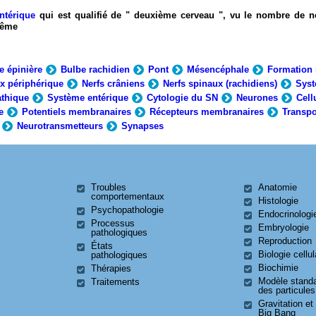
ntérique
qui est qualifié de " deuxième cerveau ", vu le nombre de n
-même
e épinière
Bulbe rachidien
Pont
Mésencéphale
Formation 
x périphérique
Nerfs crâniens
Nerfs spinaux (rachidiens)
Syst
thique
Système entérique
Cytologie du SN
Neurones
Cell
e
Potentiels membranaires
Récepteurs membranaires
Transpo
Neurotransmetteurs
Synapses
Troubles
Anatomie
comportementaux
Histologie
Psychopathologie
Endocrinologi
Processus
Embryologie
pathologiques
Reproduction
États
Biologie cellul
pathologiques
Biochimie
Thérapies
Modèle stand
Traitements
des particules
Gravitation et
Big Bang