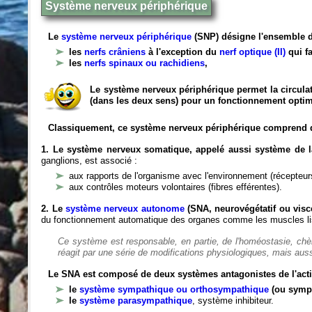
Système nerveux périphérique
Le
système nerveux périphérique
(SNP) désigne l'ensemble d
les
nerfs crâniens
à l'exception du
nerf optique (II)
qui fa
les
nerfs spinaux ou rachidiens
,
Le système nerveux périphérique permet la circulat
(dans les deux sens) pour un fonctionnement optim
Classiquement, ce système nerveux périphérique comprend 
1. Le système nerveux somatique, appelé aussi système de la
ganglions, est associé :
aux rapports de l'organisme avec l'environnement (récepteurs
aux contrôles moteurs volontaires (fibres efférentes).
2. Le
système nerveux autonome
(SNA, neurovégétatif ou viscé
du fonctionnement automatique des organes comme les muscles liss
Ce système est responsable, en partie, de l'homéostasie, ch
réagit par une série de modifications physiologiques, mais auss
Le SNA est composé de deux systèmes antagonistes de l'acti
le
système sympathique ou orthosympathique
(ou symp
le
système parasympathique
, système inhibiteur.