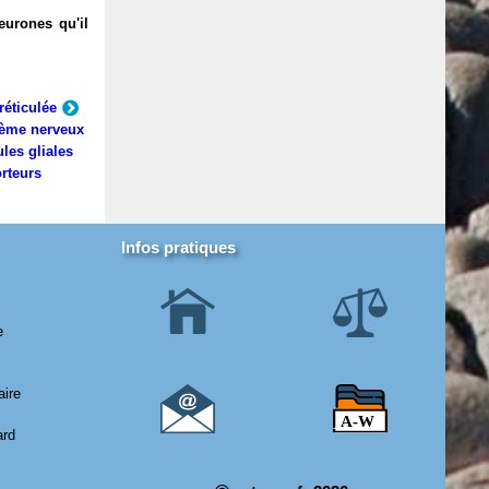
eurones qu'il
réticulée
ème nerveux
ules gliales
rteurs
Infos pratiques
e
aire
ard