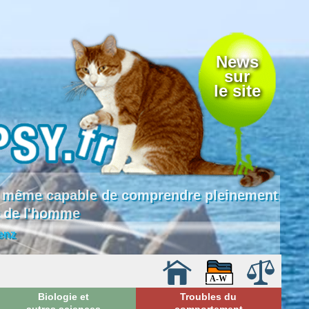
News
sur
le site
 là même capable de comprendre pleinement
e de l'homme
enz
Biologie et
Troubles du