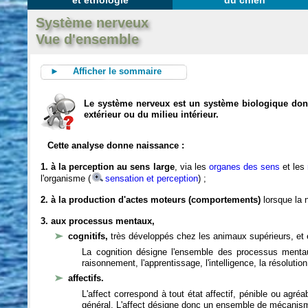
et éthologie
du chien
Système nerveux
Vue d'ensemble
► Afficher le sommaire
Le système nerveux est un système biologique dont 
extérieur ou du milieu intérieur.
Cette analyse donne naissance :
1. à la perception au sens large
, via les
organes des sens
et les
l'organisme (
sensation et perception
) ;
2. à la production d'actes moteurs (comportements)
lorsque la n
3. aux processus mentaux,
cognitifs,
très développés chez les animaux supérieurs, et 
La cognition désigne l'ensemble des processus mentau
raisonnement, l'apprentissage, l'intelligence, la résoluti
affectifs.
L'affect correspond à tout état affectif, pénible ou agré
général. L'affect désigne donc un ensemble de mécanis