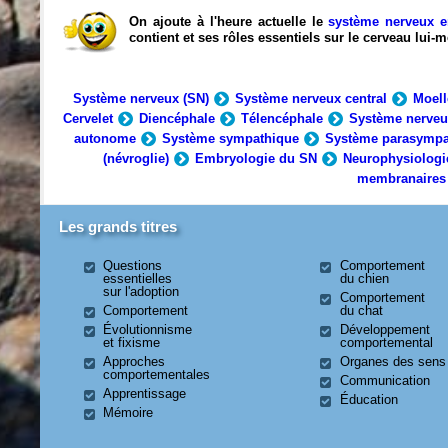
On ajoute à l'heure actuelle le
système nerveux e
contient et ses rôles essentiels sur le cerveau lui
Système nerveux (SN)
Système nerveux central
Moell
Cervelet
Diencéphale
Télencéphale
Système nerveu
autonome
Système sympathique
Système parasympa
(névroglie)
Embryologie du SN
Neurophysiologi
membranaires
Les grands titres
Questions
Comportement
essentielles
du chien
sur l'adoption
Comportement
Comportement
du chat
Évolutionnisme
Développement
et fixisme
comportemental
Approches
Organes des sens
comportementales
Communication
Apprentissage
Éducation
Mémoire