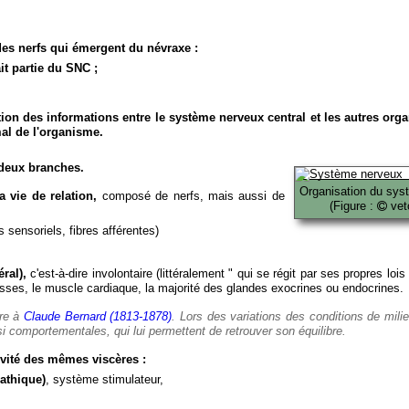
es nerfs qui émergent du névraxe :
it partie du SNC ;
ion des informations entre le système nerveux central et les autres org
al de l'organisme.
deux branches.
Organisation du sys
 vie de relation,
composé de nerfs, mais aussi de
(Figure :
veto
 sensoriels, fibres afférentes)
ral),
c'est-à-dire involontaire (littéralement " qui se régit par ses propres lois
es, le muscle cardiaque, la majorité des glandes exocrines ou endocrines.
ère à
Claude Bernard (1813-1878)
. Lors des variations des conditions de mili
i comportementales, qui lui permettent de retrouver son équilibre.
vité des mêmes viscères :
athique)
, système stimulateur,