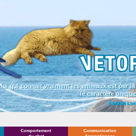
lui qui connait vraiment les animaux est par
le caractère uniqu
Konrad Lor
Comportement
Communication