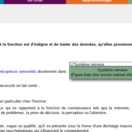
du chat
Apprentissage
la fonction est d'intégrer et de traiter des données, qu'elles provien
Système nerveux
récepteurs sensoriels
disséminés dans
(Figure tirée d'un ancien manuel d'é
écessité se fait sentir ;
en particulier chez l'homme ;
x qui se rapportent à la fonction de connaissance tels que la mémoire, l
on de problèmes, la prise de décision, la perception ou l'attention…
able, vague ou qualifié, qu'il se présente sous la forme d'une décharge massi
mes psychologiques qui influencent le comportement.