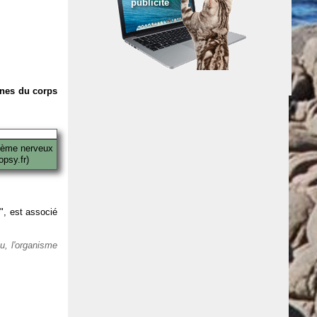
publicité
anes du corps
tème nerveux
psy.fr)
 ", est associé
eu, l'organisme