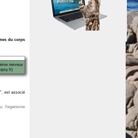
publicité
anes du corps
tème nerveux
psy.fr)
 ", est associé
eu, l'organisme