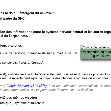
es nerfs qui émergent du névraxe :
it partie du SNC ;
ion des informations entre le système nerveux central et les autres org
al de l'organisme.
deux branches.
Organisation du sys
 vie de relation,
composé de nerfs, mais aussi de
(Figure :
veto
 sensoriels, fibres afférentes)
ral),
c'est-à-dire involontaire (littéralement " qui se régit par ses propres lois
es, le muscle cardiaque, la majorité des glandes exocrines ou endocrines.
ère à
Claude Bernard (1813-1878)
. Lors des variations des conditions de mili
i comportementales, qui lui permettent de retrouver son équilibre.
vité des mêmes viscères :
athique)
, système stimulateur,