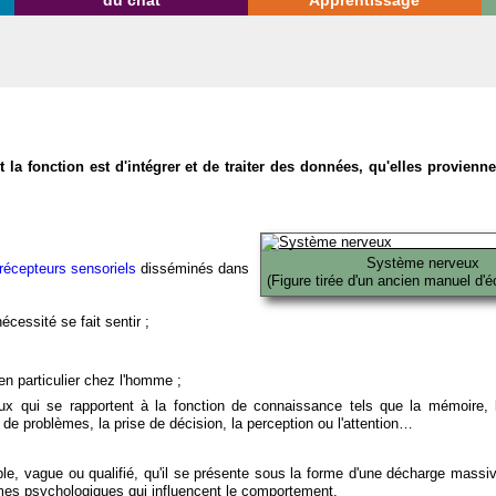
du chat
Apprentissage
la fonction est d'intégrer et de traiter des données, qu'elles provien
Système nerveux
récepteurs sensoriels
disséminés dans
(Figure tirée d'un ancien manuel d'é
écessité se fait sentir ;
en particulier chez l'homme ;
x qui se rapportent à la fonction de connaissance tels que la mémoire, l
on de problèmes, la prise de décision, la perception ou l'attention…
able, vague ou qualifié, qu'il se présente sous la forme d'une décharge massi
mes psychologiques qui influencent le comportement.