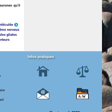
eurones qu'il
réticulée
ème nerveux
ules gliales
rteurs
Infos pratiques
e
aire
ard