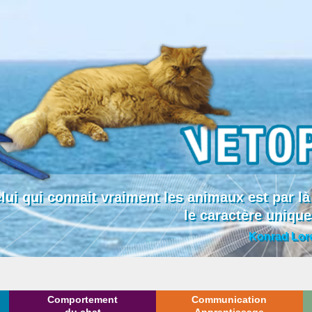
lui qui connait vraiment les animaux est par
le caractère uniqu
Konrad Lor
Comportement
Communication