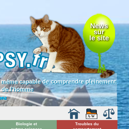
News
sur
le site
 là même capable de comprendre pleinement
e de l'homme
enz
Biologie et
Troubles du