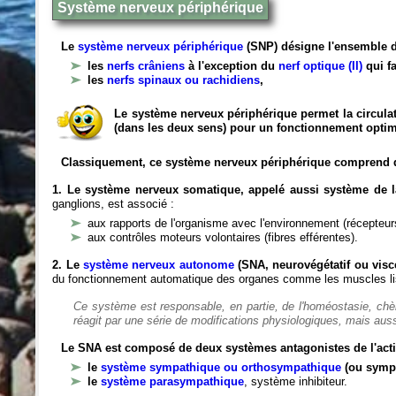
Système nerveux périphérique
Le
système nerveux périphérique
(SNP) désigne l'ensemble d
les
nerfs crâniens
à l'exception du
nerf optique (II)
qui fa
les
nerfs spinaux ou rachidiens
,
Le système nerveux périphérique permet la circulat
(dans les deux sens) pour un fonctionnement optim
Classiquement, ce système nerveux périphérique comprend 
1. Le système nerveux somatique, appelé aussi système de la
ganglions, est associé :
aux rapports de l'organisme avec l'environnement (récepteurs
aux contrôles moteurs volontaires (fibres efférentes).
2. Le
système nerveux autonome
(SNA, neurovégétatif ou viscé
du fonctionnement automatique des organes comme les muscles liss
Ce système est responsable, en partie, de l'homéostasie, ch
réagit par une série de modifications physiologiques, mais auss
Le SNA est composé de deux systèmes antagonistes de l'acti
le
système sympathique ou orthosympathique
(ou symp
le
système parasympathique
, système inhibiteur.