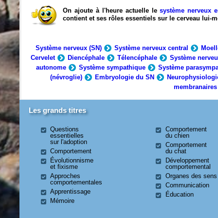
On ajoute à l'heure actuelle le
système nerveux e
contient et ses rôles essentiels sur le cerveau lui
Système nerveux (SN)
Système nerveux central
Moell
Cervelet
Diencéphale
Télencéphale
Système nerveu
autonome
Système sympathique
Système parasympa
(névroglie)
Embryologie du SN
Neurophysiologi
membranaires
Les grands titres
Questions
Comportement
essentielles
du chien
sur l'adoption
Comportement
Comportement
du chat
Évolutionnisme
Développement
et fixisme
comportemental
Approches
Organes des sens
comportementales
Communication
Apprentissage
Éducation
Mémoire