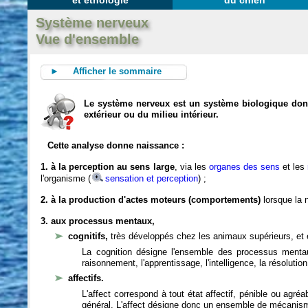
et éthologie
du chien
Système nerveux
Vue d'ensemble
► Afficher le sommaire
Le système nerveux est un système biologique dont 
extérieur ou du milieu intérieur.
Cette analyse donne naissance :
1. à la perception au sens large
, via les
organes des sens
et les
l'organisme (
sensation et perception
) ;
2. à la production d'actes moteurs (comportements)
lorsque la n
3. aux processus mentaux,
cognitifs,
très développés chez les animaux supérieurs, et 
La cognition désigne l'ensemble des processus mentau
raisonnement, l'apprentissage, l'intelligence, la résoluti
affectifs.
L'affect correspond à tout état affectif, pénible ou agré
général. L'affect désigne donc un ensemble de mécanis