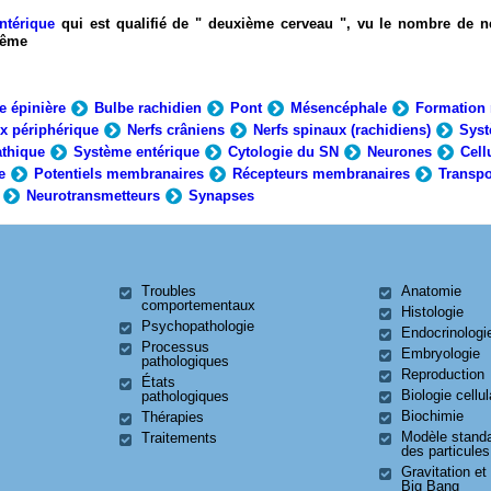
ntérique
qui est qualifié de " deuxième cerveau ", vu le nombre de n
-même
e épinière
Bulbe rachidien
Pont
Mésencéphale
Formation 
x périphérique
Nerfs crâniens
Nerfs spinaux (rachidiens)
Syst
thique
Système entérique
Cytologie du SN
Neurones
Cell
e
Potentiels membranaires
Récepteurs membranaires
Transpo
Neurotransmetteurs
Synapses
Troubles
Anatomie
comportementaux
Histologie
Psychopathologie
Endocrinologi
Processus
Embryologie
pathologiques
Reproduction
États
Biologie cellul
pathologiques
Biochimie
Thérapies
Modèle stand
Traitements
des particules
Gravitation et
Big Bang