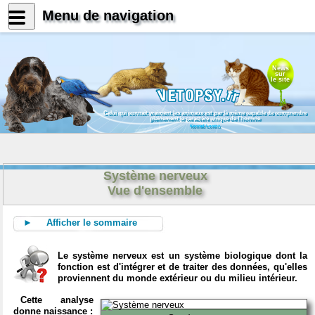
Menu de navigation
News
sur
le site
Celui qui connait vraiment les animaux est par là même capable de comprendre
pleinement le caractère unique de l'homme
Konrad Lorenz
Système nerveux
Vue d'ensemble
► Afficher le sommaire
Le système nerveux est un système biologique dont la
fonction est d'intégrer et de traiter des données, qu'elles
proviennent du monde extérieur ou du milieu intérieur.
Cette analyse
donne naissance :