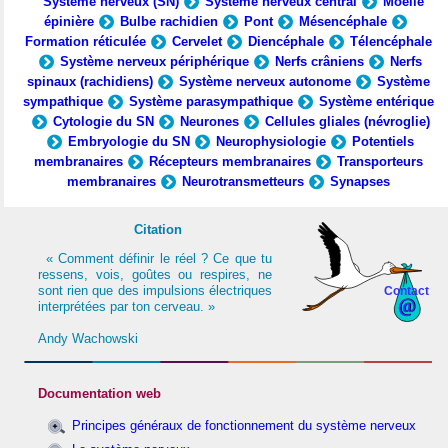
Système nerveux (SN)
Système nerveux central
Moelle
épinière
Bulbe rachidien
Pont
Mésencéphale
Formation réticulée
Cervelet
Diencéphale
Télencéphale
Système nerveux périphérique
Nerfs crâniens
Nerfs
spinaux (rachidiens)
Système nerveux autonome
Système
sympathique
Système parasympathique
Système entérique
Cytologie du SN
Neurones
Cellules gliales (névroglie)
Embryologie du SN
Neurophysiologie
Potentiels
membranaires
Récepteurs membranaires
Transporteurs
membranaires
Neurotransmetteurs
Synapses
Citation
« Comment définir le réel ? Ce que tu
ressens, vois, goûtes ou respires, ne
sont rien que des impulsions électriques
Contact
interprétées par ton cerveau. »
Andy Wachowski
Documentation web
Principes généraux de fonctionnement du système nerveux