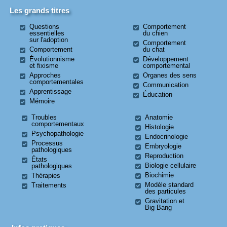
Les grands titres
Questions
Comportement
essentielles
du chien
sur l'adoption
Comportement
Comportement
du chat
Évolutionnisme
Développement
et fixisme
comportemental
Approches
Organes des sens
comportementales
Communication
Apprentissage
Éducation
Mémoire
Troubles
Anatomie
comportementaux
Histologie
Psychopathologie
Endocrinologie
Processus
Embryologie
pathologiques
Reproduction
États
Biologie cellulaire
pathologiques
Biochimie
Thérapies
Modèle standard
Traitements
des particules
Gravitation et
Big Bang