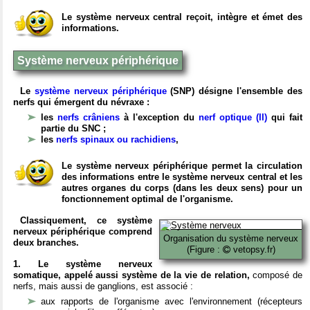
Le système nerveux central reçoit, intègre et émet des
informations.
Système nerveux périphérique
Le
système nerveux périphérique
(SNP) désigne l'ensemble des
nerfs qui émergent du névraxe :
les
nerfs crâniens
à l'exception du
nerf optique (II)
qui fait
partie du SNC ;
les
nerfs spinaux ou rachidiens
,
Le système nerveux périphérique permet la circulation
des informations entre le système nerveux central et les
autres organes du corps (dans les deux sens) pour un
fonctionnement optimal de l'organisme.
Classiquement, ce système
nerveux périphérique comprend
Organisation du système nerveux
deux branches.
(Figure :
vetopsy.fr)
1. Le système nerveux
somatique, appelé aussi système de la vie de relation,
composé de
nerfs, mais aussi de ganglions, est associé :
aux rapports de l'organisme avec l'environnement (récepteurs