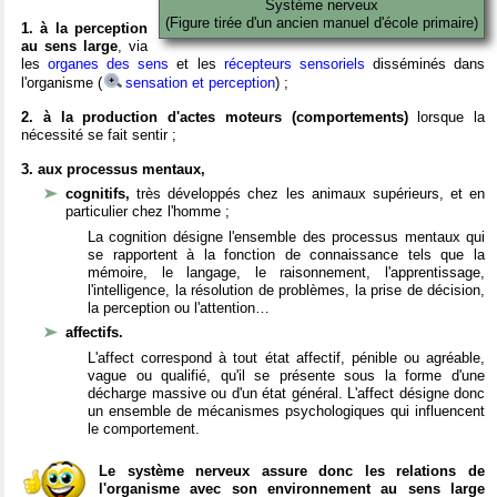
Système nerveux
(Figure tirée d'un ancien manuel d'école primaire)
1. à la perception
au sens large
, via
les
organes des sens
et les
récepteurs sensoriels
disséminés dans
l'organisme (
sensation et perception
) ;
2. à la production d'actes moteurs (comportements)
lorsque la
nécessité se fait sentir ;
3. aux processus mentaux,
cognitifs,
très développés chez les animaux supérieurs, et en
particulier chez l'homme ;
La cognition désigne l'ensemble des processus mentaux qui
se rapportent à la fonction de connaissance tels que la
mémoire, le langage, le raisonnement, l'apprentissage,
l'intelligence, la résolution de problèmes, la prise de décision,
la perception ou l'attention…
affectifs.
L'affect correspond à tout état affectif, pénible ou agréable,
vague ou qualifié, qu'il se présente sous la forme d'une
décharge massive ou d'un état général. L'affect désigne donc
un ensemble de mécanismes psychologiques qui influencent
le comportement.
Le système nerveux assure donc les relations de
l'organisme avec son environnement au sens large