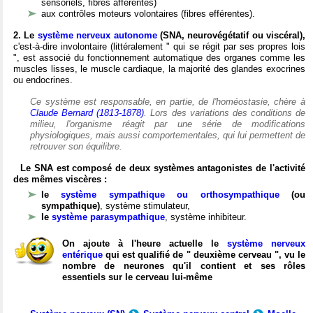
sensoriels, fibres afférentes)
aux contrôles moteurs volontaires (fibres efférentes).
2. Le
système nerveux autonome
(SNA, neurovégétatif ou viscéral),
c'est-à-dire involontaire (littéralement " qui se régit par ses propres lois
", est associé du fonctionnement automatique des organes comme les
muscles lisses, le muscle cardiaque, la majorité des glandes exocrines
ou endocrines.
Ce système est responsable, en partie, de l'homéostasie, chère à
Claude Bernard (1813-1878)
. Lors des variations des conditions de
milieu, l'organisme réagit par une série de modifications
physiologiques, mais aussi comportementales, qui lui permettent de
retrouver son équilibre.
Le SNA est composé de deux systèmes antagonistes de l'activité
des mêmes viscères :
le
système sympathique ou orthosympathique
(ou
sympathique)
, système stimulateur,
le
système parasympathique
, système inhibiteur.
On ajoute à l'heure actuelle le
système nerveux
entérique
qui est qualifié de " deuxième cerveau ", vu le
nombre de neurones qu'il contient et ses rôles
essentiels sur le cerveau lui-même